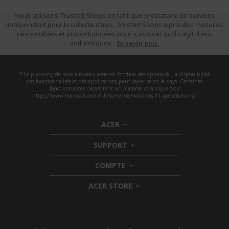
Nous utilisons Trusted Shops en tant que prestataire de services
indépendant pour la collecte d'avis. Trusted Shops a pris des mesures
raisonnables et proportionnées pour s'assurer qu'il s'agit d'avis
authentiques.
En savoir plus.
* Le planning de mise à niveau varie en fonction des appareils. La disponibilité
des fonctionnalités et des applications peut varier selon le pays. Certaines
fonctionnalités nécessitent un matériel spécifique (voir
https://www.microsoft.com/fr-fr/windows/windows-11-specifications).
ACER
h
i
SUPPORT
d
h
d
i
COMPTE
e
h
d
n
i
d
ACER STORE
d
e
h
d
n
i
e
d
n
d
e