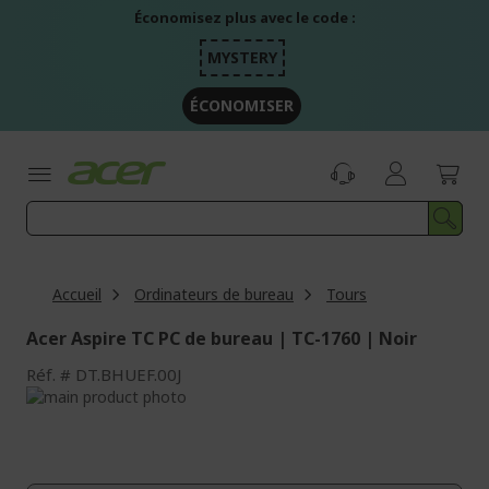
Aller
Économisez plus avec le code :
au
contenu
MYSTERY
ÉCONOMISER
Accueil
Ordinateurs de bureau
Tours
Acer Aspire TC PC de bureau | TC-1760 | Noir
Réf.
DT.BHUEF.00J
Passer
à
Passer
la
au
fin
début
de
de