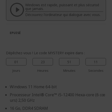
la
la
Windows est rapide, puissant et plus sécurisé
galerie
Galerie
que jamais.
d’images
d’images
Découvrez l'ordinateur qui dialogue avec vous.
EPUISÉ
Dépêchez-vous ! Le code MYSTERY expire dans :
01
23
51
10
Jours
Heures
Minutes
Secondes
Windows 11 Home 64-bit
Processeur Intel® Core™ i5-12400 Hexa-core (6 cœ
urs) 2,50 GHz
16 Go, DDR4 SDRAM