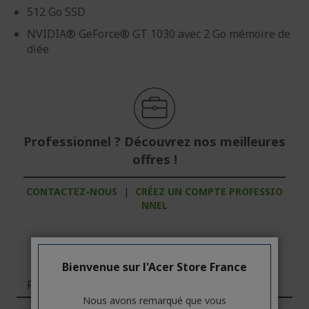
512 Go SSD
NVIDIA® GeForce® GT 1030 avec 2 Go mémoire de
diée
Professionnel ? Découvrez nos meilleures
offres !
CONTACTEZ-NOUS
|
CRÉEZ UN COMPTE PROFESSIO
NNEL
Bienvenue sur l'Acer Store France
Fonctions
Nous avons remarqué que vous