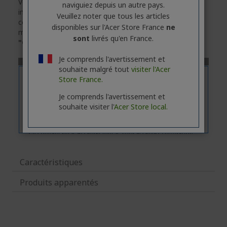
Veuillez noter que l'onglet
"Fonctions"
contient des
naviguiez depuis un autre pays.
informations générales sur la série des produits. Pour
Veuillez noter que tous les articles
connaître les caractéristiques techniques exactes du
disponibles sur l'Acer Store France
ne
modèle sélectionné, veuillez
cliquer
sur l'onglet
sont
livrés qu'en France.
"Caractéristiques"
.
Je comprends l'avertissement et
souhaite malgré tout
visiter l'Acer
Store France.
Je comprends l'avertissement et
souhaite visiter l'
Acer Store local.
Caractéristiques
Produits apparentés