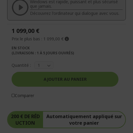
la
la
Windows est rapide, puissant et plus sécurisé
galerie
Galerie
que jamais.
d’images
d’images
Découvrez l'ordinateur qui dialogue avec vous.
1 099,00 €
Prix le plus bas :
1 099,00 €
EN STOCK
(LIVRAISON : 1 À 5 JOURS OUVRÉS)
Quantité :
AJOUTER AU PANIER
Comparer
200 € DE RÉD
Automatiquement appliqué sur
UCTION
votre panier