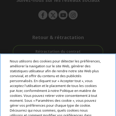
Suivez-nous sur les réseaux sociaux
n
Retour & rétractation
Rétractation du contrat
Nous utilisons des cookies pour détecter les préférences,
Accompagnement
améliorer la navigation sur le site Web, générer des
Livraison
Avec 0%
avant et après-
statistiques utilisateur afin de rendre notre site Web plus
Gratuite
D'intérêt
vente
convivial, et offrir du contenu et des publicités
personnalisés. En cliquant sur « Accepter tout », vous
acceptez l'utilisation et le placement de tous les cookies
© 2026 Acer Inc.
par Acer, conformément à notre Politique en matière de
CPYou BV est le revendeur et marchand agréé pour les produits et
cookies. Vous pouvez retirer votre consentement à tout
services proposés au sein de ce magasin.
moment. Sous « Paramètres des cookie », vous pouvez
gérer vos préférences pour chaque type de cookie.
Découvrez qui nous sommes, quels cookies nous
utilisons et comment modifier vos préférences dans