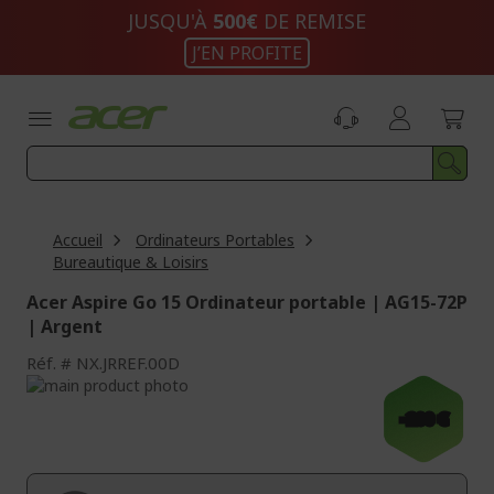
Aller
JUSQU'À
500€
DE REMISE
au
J’EN PROFITE
contenu
Accueil
Ordinateurs Portables
Bureautique & Loisirs
Acer Aspire Go 15 Ordinateur portable | AG15-72P
| Argent
Réf.
NX.JRREF.00D
Passer
à
Passer
-200 €
la
au
fin
début
de
de