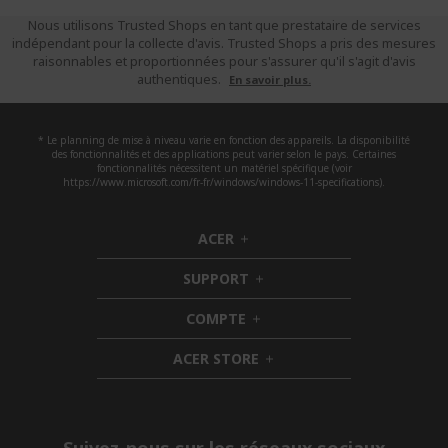
Nous utilisons Trusted Shops en tant que prestataire de services
indépendant pour la collecte d'avis. Trusted Shops a pris des mesures
raisonnables et proportionnées pour s'assurer qu'il s'agit d'avis
authentiques.
En savoir plus.
* Le planning de mise à niveau varie en fonction des appareils. La disponibilité
des fonctionnalités et des applications peut varier selon le pays. Certaines
fonctionnalités nécessitent un matériel spécifique (voir
https://www.microsoft.com/fr-fr/windows/windows-11-specifications).
ACER
h
i
SUPPORT
d
h
d
i
COMPTE
e
h
d
n
i
d
ACER STORE
d
e
h
d
n
i
e
d
n
d
e