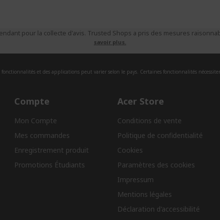
ndant pour la collecte d'avis. Trusted Shops a pris des mesures raisonnabl
savoir plus.
fonctionnalités et des applications peut varier selon le pays. Certaines fonctionnalités nécessite
Compte
Acer Store
Mon Compte
Conditions de vente
Mes commandes
Politique de confidentialité
Enregistrement produit
Cookies
Promotions Étudiants
Paramètres des cookies
Impressum
Mentions légales
Déclaration d'accessibilité