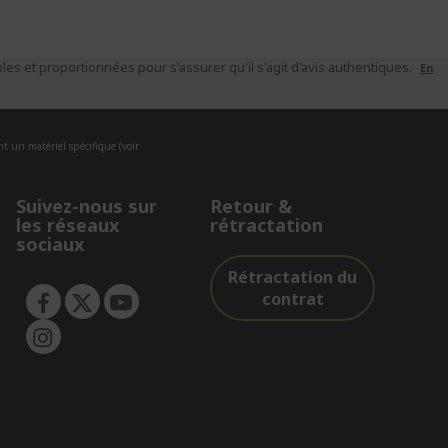
es et proportionnées pour s'assurer qu'il s'agit d'avis authentiques.
En
nt un matériel spécifique (voir
Suivez-nous sur
Retour &
les réseaux
rétractation
sociaux
Rétractation du
contrat