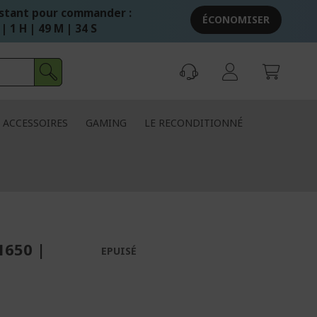
stant pour commander :
ÉCONOMISER
 | 1 H | 49 M | 34 S
ACCESSOIRES
GAMING
LE RECONDITIONNÉ
1650 |
EPUISÉ