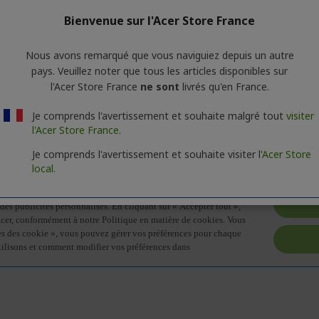
CONTACTEZ-NOUS
|
CRÉEZ UN COMPT
PROFESSIONNEL
Bienvenue sur l'Acer Store France
Nous avons remarqué que vous naviguiez depuis un autre
pays. Veuillez noter que tous les articles disponibles sur
oduits apparentés
l'Acer Store France
ne sont
livrés qu'en France.
Je comprends l'avertissement et souhaite malgré tout
visiter
ions générales sur la série des produits. Pour connaître les caracté
l'Acer Store France.
Je comprends l'avertissement et souhaite visiter l'
Acer Store
local.