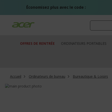
Aller
au
Économisez plus avec le code :
contenu
OFFRES DE RENTRÉE
ORDINATEURS PORTABLES
Accueil
Ordinateurs de bureau
Bureautique & Loisirs
Passer
à
Passer
la
au
fin
début
de
de
la
la