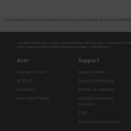
Nous utilisons Trusted Shops en tant que prestataire de services indépe
* Le planning de mise à niveau varie en fonction des appareils. La disponibilité des 
https://www.microsoft.com/fr-fr/windows/windows-11-specifications).
Acer
Support
A propos d'Acer
Support vente
ACER.FR
Support technique
Actualités
Pilotes et manuels
Acer Black Friday
eRestauration des
données​
FAQ
Trouver un accessoire