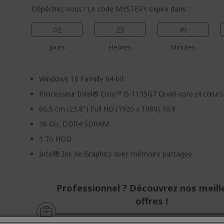
Dépêchez-vous ! Le code MYSTERY expire dans :
02
23
49
Jours
Heures
Minutes
Windows 10 Famille 64-bit
Processeur Intel® Core™ i5-1135G7 Quad-core (4 cœurs
60,5 cm (23,8") Full HD (1920 x 1080) 16:9
16 Go, DDR4 SDRAM
1 To HDD
Intel® Iris Xe Graphics avec mémoire partagée
Professionnel ? Découvrez nos meill
offres !