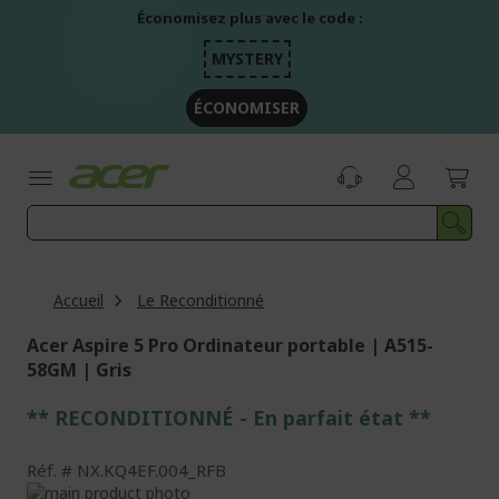
Aller
Économisez plus avec le code :
au
contenu
MYSTERY
ÉCONOMISER
Accueil
Le Reconditionné
Acer Aspire 5 Pro Ordinateur portable | A515-
58GM | Gris
** RECONDITIONNÉ - E
n parfait état
**
Réf.
NX.KQ4EF.004_RFB
Passer