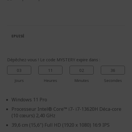
à
Passer
la
au
fin
début
de
de
la
la
galerie
Galerie
EPUISÉ
d’images
d’images
Dépêchez-vous ! Le code MYSTERY expire dans :
03
11
02
36
Jours
Heures
Minutes
Secondes
Windows 11 Pro
Processeur Intel® Core™ i7- i7-13620H Déca-core
(10 cœurs) 2,40 GHz
39,6 cm (15,6") Full HD (1920 x 1080) 16:9 IPS