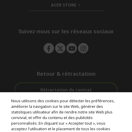
n
i
d
ACER STORE
d
e
h
d
n
i
e
d
n
d
e
Suivez-nous sur les réseaux sociaux
n
Retour & rétractation
Rétractation du contrat
Nous utilisons des cookies pour détecter les préférences,
Accompagnement
améliorer la navigation sur le site Web, générer des
Livraison
Avec 0%
avant et après-
statistiques utilisateur afin de rendre notre site Web plus
Gratuite
D'intérêt
vente
convivial, et offrir du contenu et des publicités
personnalisés. En cliquant sur « Accepter tout », vous
acceptez l'utilisation et le placement de tous les cookies
© 2026 Acer Inc.