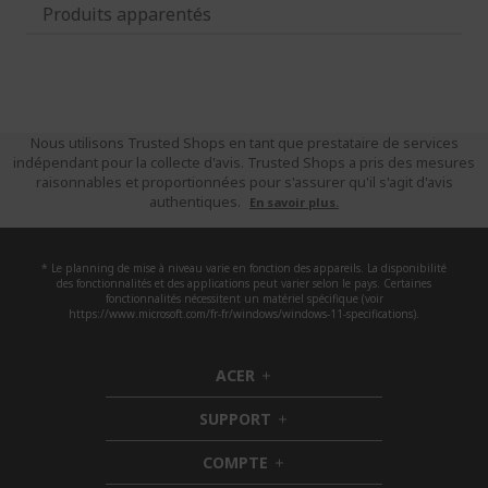
Produits apparentés
Nous utilisons Trusted Shops en tant que prestataire de services
indépendant pour la collecte d'avis. Trusted Shops a pris des mesures
raisonnables et proportionnées pour s'assurer qu'il s'agit d'avis
authentiques.
En savoir plus.
* Le planning de mise à niveau varie en fonction des appareils. La disponibilité
des fonctionnalités et des applications peut varier selon le pays. Certaines
fonctionnalités nécessitent un matériel spécifique (voir
https://www.microsoft.com/fr-fr/windows/windows-11-specifications).
ACER
h
i
SUPPORT
d
h
d
i
COMPTE
e
h
d