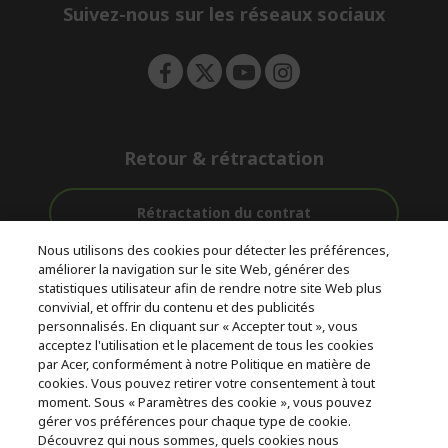
e
Suivez-nous sur les réseaux sociaux
n
Retour & rétractation
Rétractation du contrat
Nous utilisons des cookies pour détecter les préférences,
Accompagnement
améliorer la navigation sur le site Web, générer des
Livraison
Avec 0%
avant et après-
statistiques utilisateur afin de rendre notre site Web plus
Gratuite
D'intérêt
vente
convivial, et offrir du contenu et des publicités
personnalisés. En cliquant sur « Accepter tout », vous
acceptez l'utilisation et le placement de tous les cookies
© 2026 Acer Inc.
par Acer, conformément à notre Politique en matière de
CPYou BV est le revendeur et marchand agréé pour les produits et
cookies. Vous pouvez retirer votre consentement à tout
services proposés au sein de ce magasin.
moment. Sous « Paramètres des cookie », vous pouvez
gérer vos préférences pour chaque type de cookie.
Découvrez qui nous sommes, quels cookies nous