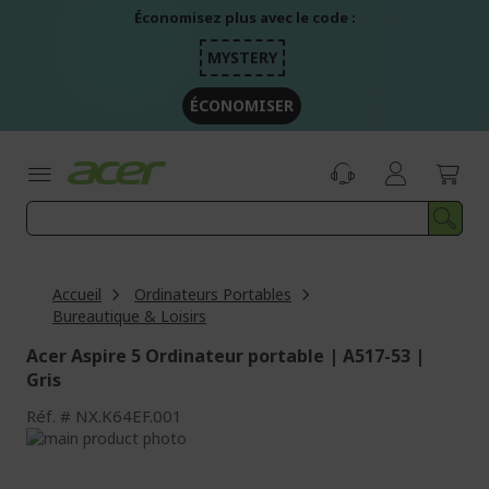
Aller
Économisez plus avec le code :
au
contenu
MYSTERY
ÉCONOMISER
Accueil
Ordinateurs Portables
Bureautique & Loisirs
Acer Aspire 5 Ordinateur portable | A517-53 |
Gris
Réf.
NX.K64EF.001
Passer
à
Passer
la
au