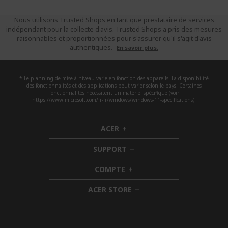
Nous utilisons Trusted Shops en tant que prestataire de services
indépendant pour la collecte d'avis. Trusted Shops a pris des mesures
raisonnables et proportionnées pour s'assurer qu'il s'agit d'avis
authentiques.
En savoir plus.
* Le planning de mise à niveau varie en fonction des appareils. La disponibilité
des fonctionnalités et des applications peut varier selon le pays. Certaines
fonctionnalités nécessitent un matériel spécifique (voir
https://www.microsoft.com/fr-fr/windows/windows-11-specifications).
ACER
h
i
SUPPORT
d
h
d
i
COMPTE
e
h
d
n
i
d
ACER STORE
d
e
h
d
n
i
e
d
n
d