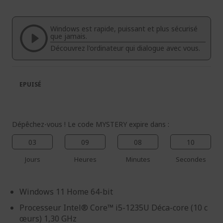
fin
début
de
de
la
la
Windows est rapide, puissant et plus sécurisé
galerie
Galerie
que jamais.
d’images
d’images
Découvrez l'ordinateur qui dialogue avec vous.
EPUISÉ
Dépêchez-vous ! Le code MYSTERY expire dans :
03
09
08
09
Jours
Heures
Minutes
Secondes
Windows 11 Home 64-bit
Processeur Intel® Core™ i5-1235U Déca-core (10 c
œurs) 1,30 GHz