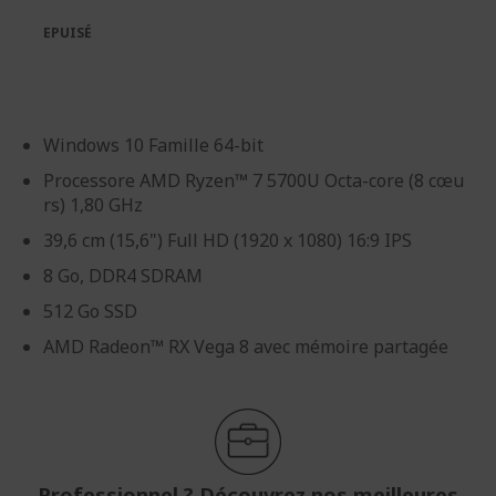
la
la
galerie
Galerie
EPUISÉ
d’images
d’images
Windows 10 Famille 64-bit
Processore AMD Ryzen™ 7 5700U Octa-core (8 cœu
rs) 1,80 GHz
39,6 cm (15,6") Full HD (1920 x 1080) 16:9 IPS
8 Go, DDR4 SDRAM
512 Go SSD
AMD Radeon™ RX Vega 8 avec mémoire partagée
Professionnel ? Découvrez nos meilleures