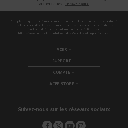
authentiques.
En savoir plus.
* Le planning de mise à niveau varie en fonction des appareils. La disponibilité
des fonctionnalités et des applications peut varier selon le pays. Certaines
fonctionnalités nécessitent un matériel spécifique (voir
https://www.microsoft.com/fr-fr/windows/windows-11-specifications).
ACER
h
i
SUPPORT
d
h
d
i
COMPTE
e
h
d
n
i
d
ACER STORE
d
e
h
d
n
i
e
d
n
d
e
Suivez-nous sur les réseaux sociaux
n