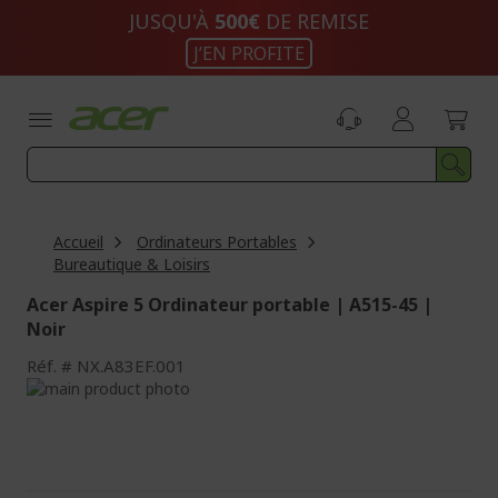
Aller
JUSQU'À
500€
DE REMISE
au
J’EN PROFITE
contenu
Accueil
Ordinateurs Portables
Bureautique & Loisirs
Acer Aspire 5 Ordinateur portable | A515-45 |
Noir
Réf.
NX.A83EF.001
Passer
à
Passer
la
au
fin
début
de
de