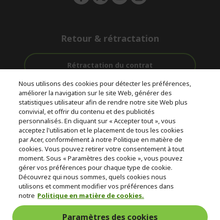
Retour & rétractation
Rétractation du contrat
Nous utilisons des cookies pour détecter les préférences,
Accompagnement
améliorer la navigation sur le site Web, générer des
Livraison
Avec 0%
avant et après-
statistiques utilisateur afin de rendre notre site Web plus
Gratuite
D'intérêt
vente
convivial, et offrir du contenu et des publicités
personnalisés. En cliquant sur « Accepter tout », vous
acceptez l'utilisation et le placement de tous les cookies
© 2026 Acer Inc.
par Acer, conformément à notre Politique en matière de
CPYou BV est le revendeur et marchand agréé pour les produits et
cookies. Vous pouvez retirer votre consentement à tout
services proposés au sein de ce magasin.
moment. Sous « Paramètres des cookie », vous pouvez
gérer vos préférences pour chaque type de cookie.
Découvrez qui nous sommes, quels cookies nous
utilisons et comment modifier vos préférences dans
notre
Politique en matière de cookies.
Paramètres des cookies
France Metropolitaine