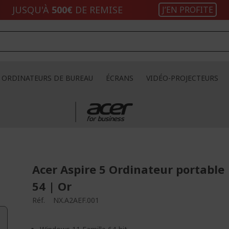
JUSQU'À
500€
DE REMISE
J’EN PROFITE
ORDINATEURS DE BUREAU
ÉCRANS
VIDÉO-PROJECTEURS
Acer Aspire 5 Ordinateur portable 
54 | Or
Réf.
NX.A2AEF.001