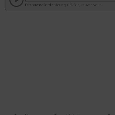
d’images
d’images
Découvrez l'ordinateur qui dialogue avec vous.