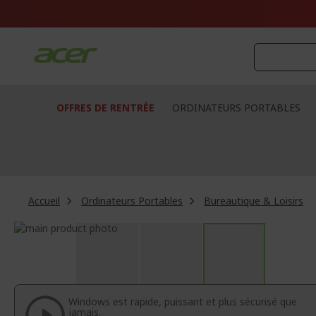
Aller
au
contenu
OFFRES DE RENTRÉE
ORDINATEURS PORTABLES
Accueil
Ordinateurs Portables
Bureautique & Loisirs
Passer
à
Passer
la
au
fin
début
de
de
la
la
Windows est rapide, puissant et plus sécurisé que
galerie
Galerie
jamais.