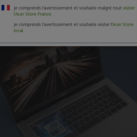
Je comprends l'avertissement et souhaite malgré tout
visiter
l'Acer Store France.
Je comprends l'avertissement et souhaite visiter l'
Acer Store
local.