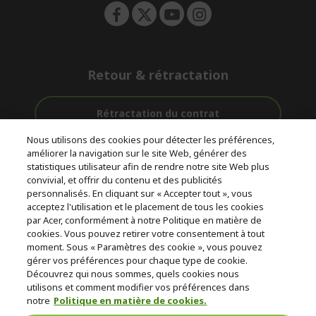
Retour & rétractation
Rétractation du contrat
Nous utilisons des cookies pour détecter les préférences,
Accompagnement
améliorer la navigation sur le site Web, générer des
Livraison
Avec 0%
avant et après-
statistiques utilisateur afin de rendre notre site Web plus
Gratuite
D'intérêt
vente
convivial, et offrir du contenu et des publicités
personnalisés. En cliquant sur « Accepter tout », vous
acceptez l'utilisation et le placement de tous les cookies
© 2026 Acer Inc.
par Acer, conformément à notre Politique en matière de
CPYou BV est le revendeur et marchand agréé pour les produits et
cookies. Vous pouvez retirer votre consentement à tout
services proposés au sein de ce magasin.
moment. Sous « Paramètres des cookie », vous pouvez
gérer vos préférences pour chaque type de cookie.
Découvrez qui nous sommes, quels cookies nous
utilisons et comment modifier vos préférences dans
notre
Politique en matière de cookies.