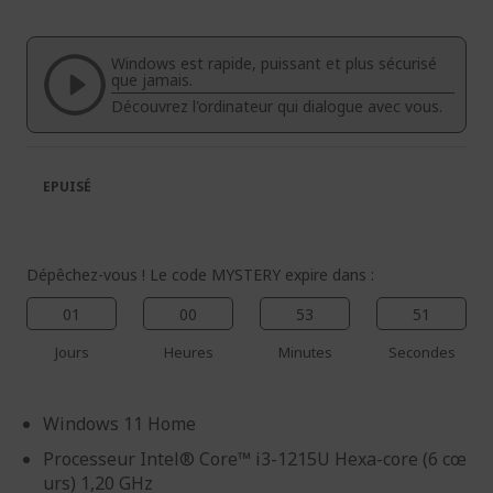
fin
début
de
de
la
la
Windows est rapide, puissant et plus sécurisé
galerie
Galerie
que jamais.
d’images
d’images
Découvrez l'ordinateur qui dialogue avec vous.
EPUISÉ
Dépêchez-vous ! Le code MYSTERY expire dans :
01
00
53
50
Jours
Heures
Minutes
Secondes
Windows 11 Home
Processeur Intel® Core™ i3-1215U Hexa-core (6 cœ
urs) 1,20 GHz