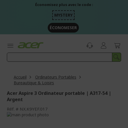
Aller
Économisez plus avec le code :
au
contenu
MYSTERY
ÉCONOMISER
Accueil
Ordinateurs Portables
Bureautique & Loisirs
Acer Aspire 3 Ordinateur portable | A317-54 |
Argent
Réf.
NX.K9YEF.017
Passer
à
Passer
la
au