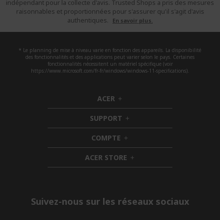
indépendant pour la collecte d'avis. Trusted Shops a pris des mesures
raisonnables et proportionnées pour s'assurer qu'il s'agit d'avis
authentiques.
En savoir plus.
* Le planning de mise à niveau varie en fonction des appareils. La disponibilité
des fonctionnalités et des applications peut varier selon le pays. Certaines
fonctionnalités nécessitent un matériel spécifique (voir
https://www.microsoft.com/fr-fr/windows/windows-11-specifications).
ACER
h
i
SUPPORT
d
h
d
i
COMPTE
e
h
d
n
i
d
ACER STORE
d
e
h
d
n
i
e
d
n
d
e
Suivez-nous sur les réseaux sociaux
n