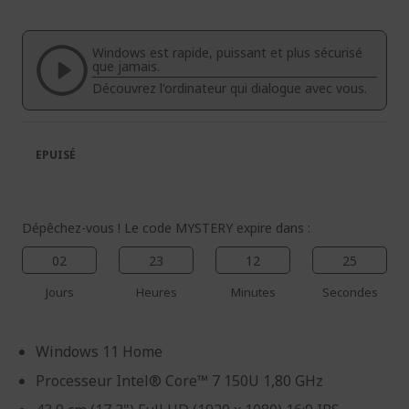
fin
début
de
de
la
la
Windows est rapide, puissant et plus sécurisé
galerie
Galerie
que jamais.
d’images
d’images
Découvrez l'ordinateur qui dialogue avec vous.
EPUISÉ
Dépêchez-vous ! Le code MYSTERY expire dans :
02
23
12
24
Jours
Heures
Minutes
Secondes
Windows 11 Home
Processeur Intel® Core™ 7 150U 1,80 GHz