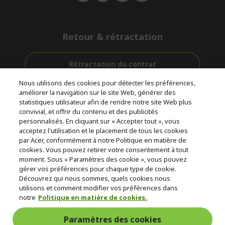
Retour & rétractation
Rétractation du contrat
Nous utilisons des cookies pour détecter les préférences,
Accompagnement
améliorer la navigation sur le site Web, générer des
Livraison
Avec 0%
avant et après-
statistiques utilisateur afin de rendre notre site Web plus
Gratuite
D'intérêt
vente
convivial, et offrir du contenu et des publicités
personnalisés. En cliquant sur « Accepter tout », vous
acceptez l'utilisation et le placement de tous les cookies
© 2026 Acer Inc.
par Acer, conformément à notre Politique en matière de
CPYou BV est le revendeur et marchand agréé pour les produits et
cookies. Vous pouvez retirer votre consentement à tout
services proposés au sein de ce magasin.
moment. Sous « Paramètres des cookie », vous pouvez
gérer vos préférences pour chaque type de cookie.
Découvrez qui nous sommes, quels cookies nous
utilisons et comment modifier vos préférences dans
notre
Politique en matière de cookies.
Paramètres des cookies
France Metropolitaine