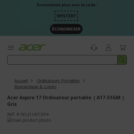
Aller
Économisez plus avec le code :
au
contenu
MYSTERY
ÉCONOMISER
Accueil
Ordinateurs Portables
Bureautique & Loisirs
Acer Aspire 17 Ordinateur portable | A17-51GM |
Gris
Réf.
NX.J1UEF.004
Passer
à
Passer
la
au