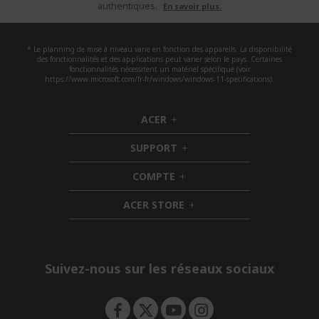
authentiques.
En savoir plus.
* Le planning de mise à niveau varie en fonction des appareils. La disponibilité
des fonctionnalités et des applications peut varier selon le pays. Certaines
fonctionnalités nécessitent un matériel spécifique (voir
https://www.microsoft.com/fr-fr/windows/windows-11-specifications).
ACER
h
i
SUPPORT
d
h
d
i
COMPTE
e
h
d
n
i
d
ACER STORE
d
e
h
d
n
i
e
d
n
d
e
Suivez-nous sur les réseaux sociaux
n