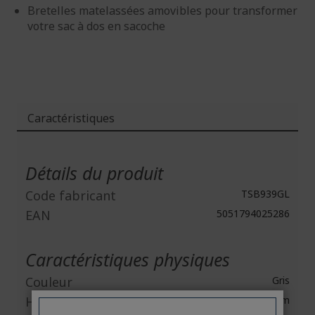
Bretelles matelassées amovibles pour transformer
votre sac à dos en sacoche
Caractéristiques
Plus
d'infos
Détails du produit
Code fabricant
TSB939GL
EAN
5051794025286
Caractéristiques physiques
Couleur
Gris
Hauteur
460 mm