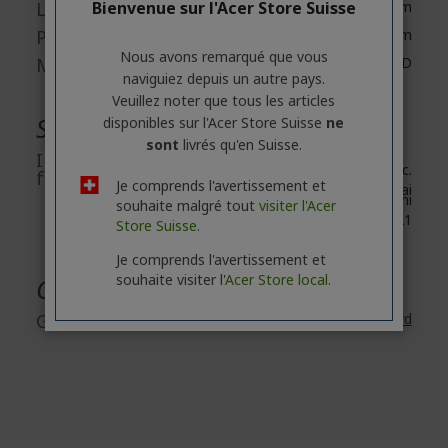
Largeur
Bienvenue sur l'Acer Store Suisse
344 mm
Profondeur
205 mm
Nous avons remarqué que vous
Matière
300D
naviguiez depuis un autre pays.
Veuillez noter que tous les articles
Sécurité générale des produits
disponibles sur l'Acer Store Suisse
ne
sont
livrés qu'en Suisse.
Informations du
Acer Inc.
fabricant
Je comprends l'avertissement et
8F, No. 88, Section 1, Xin Tai
5th Road, Xizhi
souhaite malgré tout
visiter l'Acer
New Taipei City 221
Store Suisse.
Je comprends l'avertissement et
souhaite visiter l'
Acer Store local.
Garantie
Garantie
2 Ans
Garantie standard