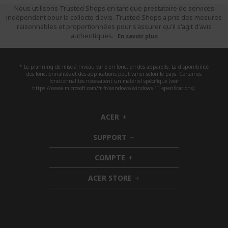
Nous utilisons Trusted Shops en tant que prestataire de services
indépendant pour la collecte d'avis. Trusted Shops a pris des mesures
raisonnables et proportionnées pour s'assurer qu'il s'agit d'avis
authentiques.
En savoir plus
* Le planning de mise à niveau varie en fonction des appareils. La disponibilité
des fonctionnalités et des applications peut varier selon le pays. Certaines
fonctionnalités nécessitent un matériel spécifique (voir
https://www.microsoft.com/fr-fr/windows/windows-11-specifications).
ACER
h
i
SUPPORT
d
h
d
i
COMPTE
e
h
d
n
i
d
ACER STORE
d
e
h
d
n
i
e
d
n
d
e