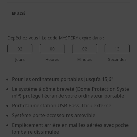
la
la
galerie
Galerie
EPUISÉ
d’images
d’images
Dépêchez-vous ! Le code MYSTERY expire dans :
02
00
02
13
Jours
Heures
Minutes
Secondes
Pour les ordinateurs portables jusqu'à 15,6"
Le système à dôme breveté (Dome Protection Syste
m™) protège l'écran de votre ordinateur portable
Port d'alimentation USB Pass-Thru externe
Système porte-accessoires amovible
Empiècement arrière en mailles aérées avec poche
lombaire dissimulée