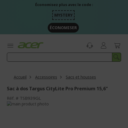
Aller
Économisez plus avec le code :
au
contenu
MYSTERY
ÉCONOMISER
Accueil
Accessoires
Sacs et housses
Sac à dos Targus CityLite Pro Premium 15,6"
Réf.
TSB939GL
Passer
à
Passer
la
au
fin
début
de
de