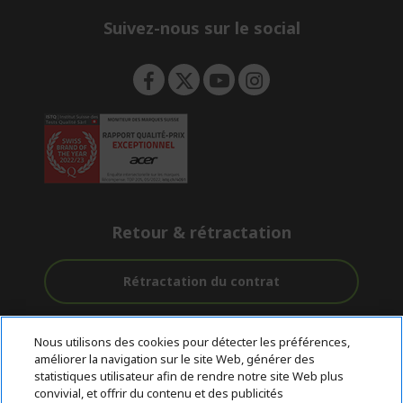
n
Suivez-nous sur le social
Retour & rétractation
Rétractation du contrat
Accompagnement
Livraison
Paiement
Nous utilisons des cookies pour détecter les préférences,
avant et après-
Gratuite
Sécurisé
améliorer la navigation sur le site Web, générer des
vente
statistiques utilisateur afin de rendre notre site Web plus
convivial, et offrir du contenu et des publicités
© 2026 Acer Inc.