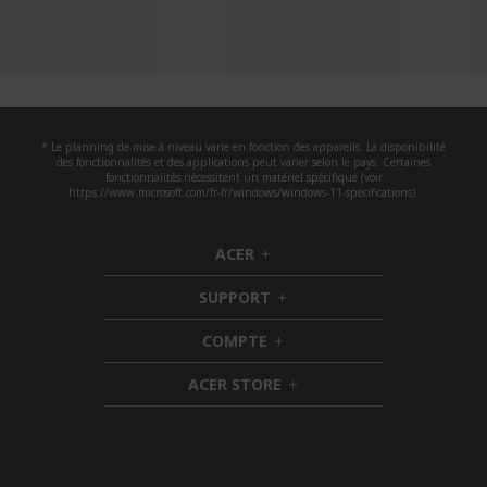
* Le planning de mise à niveau varie en fonction des appareils. La disponibilité
des fonctionnalités et des applications peut varier selon le pays. Certaines
fonctionnalités nécessitent un matériel spécifique (voir
https://www.microsoft.com/fr-fr/windows/windows-11-specifications).
ACER
h
i
SUPPORT
d
h
d
i
COMPTE
e
h
d
n
i
d
ACER STORE
d
e
h
d
n
i
e
d
n
d
e