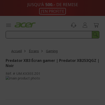
Aller
JUSQU'À
500.-
DE REMISE
au
J’EN PROFITE
contenu
Accueil
Écrans
Gaming
Predator XB3 Écran gamer | Predator XB253QGZ |
Noir
Réf.
UM.KX3EE.Z01
Passer
à
Passer
la
au
fin
début
de
de
la
la