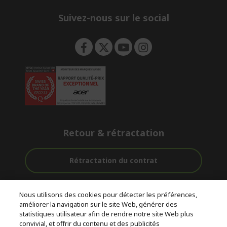
n
Suivez-nous sur le social
Retour & rétractation
Rétractation du contrat
Accompagnement
Livraison
Paiement
Nous utilisons des cookies pour détecter les préférences,
avant et après-
Gratuite
Sécurisé
améliorer la navigation sur le site Web, générer des
vente
statistiques utilisateur afin de rendre notre site Web plus
convivial, et offrir du contenu et des publicités