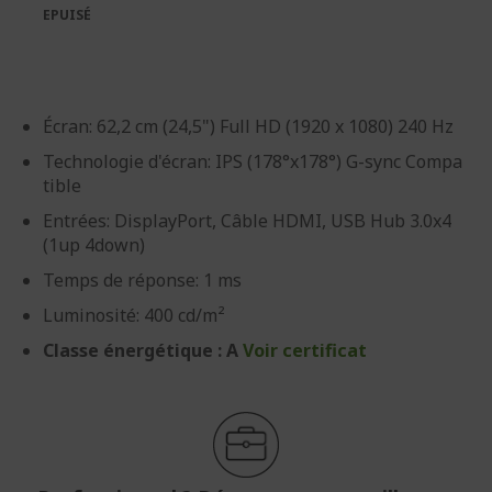
galerie
Galerie
EPUISÉ
d’images
d’images
Écran: 62,2 cm (24,5") Full HD (1920 x 1080) 240 Hz
Technologie d'écran: IPS (178°x178°) G-sync Compa
tible
Entrées: DisplayPort, Câble HDMI, USB Hub 3.0x4
(1up 4down)
Temps de réponse: 1 ms
Luminosité: 400 cd/m²
Classe énergétique : A
Voir certificat