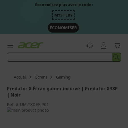
Aller
Économisez plus avec le code :
au
contenu
MYSTERY
ÉCONOMISER
Accueil
Écrans
Gaming
Predator X Écran gamer incurvé | Predator X38P
| Noir
Réf.
UM.TX0EE.P01
Passer
à
Passer
la
au
fin
début