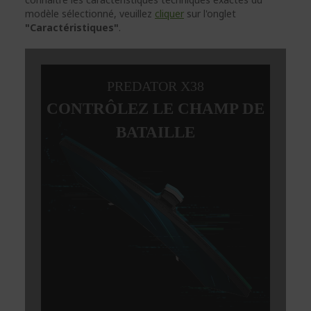
modèle sélectionné, veuillez
cliquer
sur l'onglet
"Caractéristiques"
.