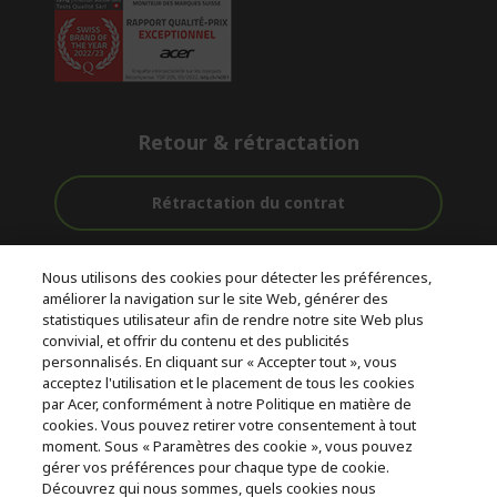
Retour & rétractation
Rétractation du contrat
Accompagnement
Livraison
Paiement
Nous utilisons des cookies pour détecter les préférences,
avant et après-
Gratuite
Sécurisé
améliorer la navigation sur le site Web, générer des
vente
statistiques utilisateur afin de rendre notre site Web plus
convivial, et offrir du contenu et des publicités
© 2026 Acer Inc.
personnalisés. En cliquant sur « Accepter tout », vous
CPYou BV est le revendeur et marchand agréé pour les produits et
acceptez l'utilisation et le placement de tous les cookies
services proposés au sein de ce magasin.
par Acer, conformément à notre Politique en matière de
cookies. Vous pouvez retirer votre consentement à tout
moment. Sous « Paramètres des cookie », vous pouvez
gérer vos préférences pour chaque type de cookie.
Découvrez qui nous sommes, quels cookies nous