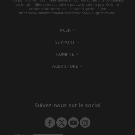
* Le planning de mise à niveau varie en fonction des appareils. La disponibilité
des fonctionnalités et des applications peut varier selon le pays. Certaines
fonctionnalités nécessitent un matériel spécifique (voir
https://www.microsoft.com/fr-fr/windows/windows-11-specifications).
ACER
h
i
SUPPORT
d
h
d
i
COMPTE
e
h
d
n
i
d
ACER STORE
d
e
h
d
n
i
e
d
n
d
e
n
Suivez-nous sur le social