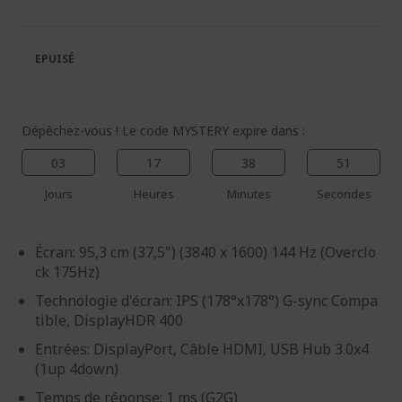
de
de
la
la
galerie
Galerie
EPUISÉ
d’images
d’images
Dépêchez-vous ! Le code MYSTERY expire dans :
03
17
38
50
Jours
Heures
Minutes
Secondes
Écran: 95,3 cm (37,5") (3840 x 1600) 144 Hz (Overclo
ck 175Hz)
Technologie d'écran: IPS (178°x178°) G-sync Compa
tible, DisplayHDR 400
Entrées: DisplayPort, Câble HDMI, USB Hub 3.0x4
(1up 4down)
Temps de réponse: 1 ms (G2G)