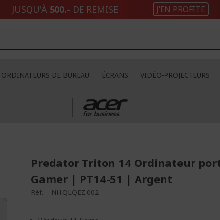
JUSQU'À
500.-
DE REMISE
J’EN PROFITE
ORDINATEURS DE BUREAU
ÉCRANS
VIDÉO-PROJECTEURS
Predator Triton 14 Ordinateur por
Gamer | PT14-51 | Argent
Réf.
NH.QLQEZ.002