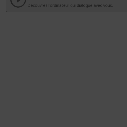
d’images
d’images
Découvrez l'ordinateur qui dialogue avec vous.