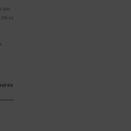
0 GHz
 250 Hz
e
eures
E