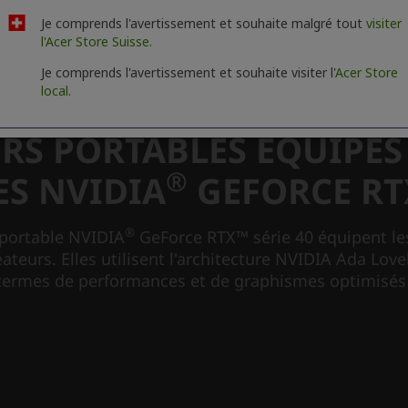
Je comprends l'avertissement et souhaite malgré tout
visiter
l'Acer Store Suisse.
Je comprends l'avertissement et souhaite visiter l'
Acer Store
local.