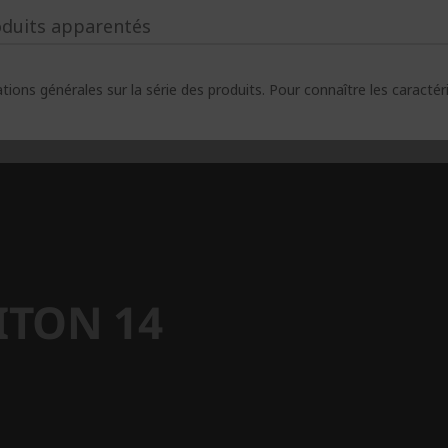
oduits apparentés
ions générales sur la série des produits. Pour connaître les caracté