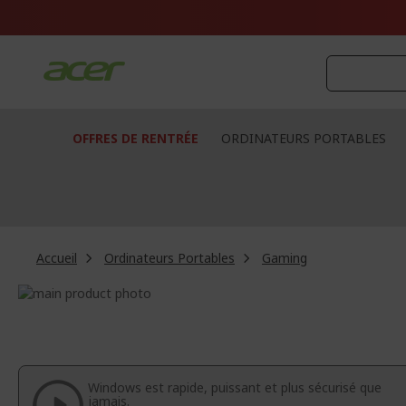
Aller
au
contenu
OFFRES DE RENTRÉE
ORDINATEURS PORTABLES
Accueil
Ordinateurs Portables
Gaming
Passer
à
Passer
la
au
fin
début
de
de
la
la
Windows est rapide, puissant et plus sécurisé que
galerie
Galerie
jamais.