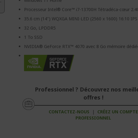
Windows 11 Home
Processeur Intel® Core™ i7-13700H Tétradéca-cœur 2.4
35.6 cm (14") WQXGA MINI-LED (2560 x 1600) 16:10 IPS
32 Go, LPDDR5
1 To SSD
NVIDIA® GeForce RTX™ 4070 avec 8 Go mémoire dédié
Professionnel ? Découvrez nos meill
offres !
CONTACTEZ-NOUS
|
CRÉEZ UN COMPT
PROFESSIONNEL