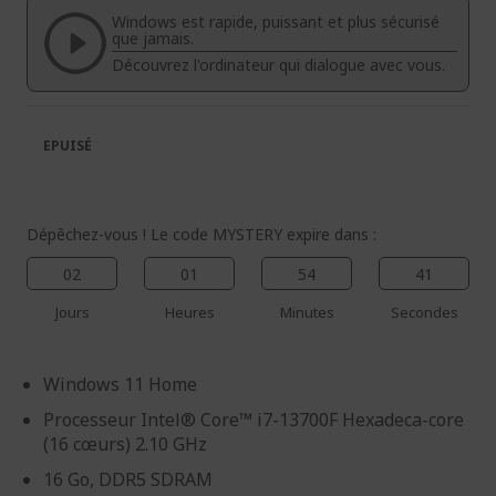
la
la
Windows est rapide, puissant et plus sécurisé
galerie
Galerie
que jamais.
d’images
d’images
Découvrez l'ordinateur qui dialogue avec vous.
EPUISÉ
Dépêchez-vous ! Le code MYSTERY expire dans :
02
01
54
40
Jours
Heures
Minutes
Secondes
Windows 11 Home
Processeur Intel® Core™ i7-13700F Hexadeca-core
(16 cœurs) 2.10 GHz
16 Go, DDR5 SDRAM