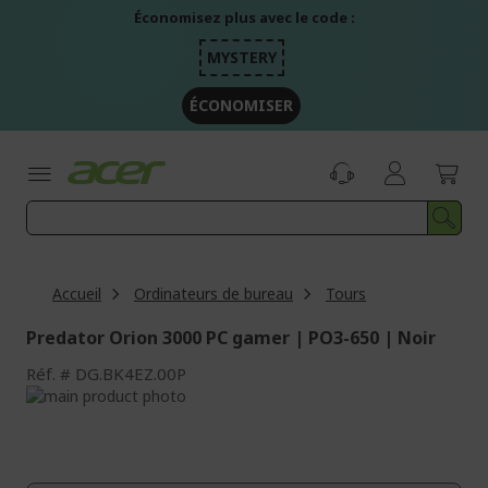
Aller
Économisez plus avec le code :
au
contenu
MYSTERY
ÉCONOMISER
Accueil
Ordinateurs de bureau
Tours
Predator Orion 3000 PC gamer | PO3-650 | Noir
Réf.
DG.BK4EZ.00P
Passer
à
Passer
la
au
fin
début
de
de