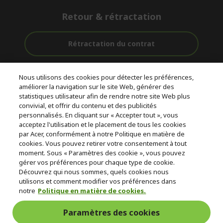
Retour & rétractation
Rétractation du contrat
Accompagnement
Livraison
Paiement
Nous utilisons des cookies pour détecter les préférences,
avant et après-
Gratuite
Sécurisé
améliorer la navigation sur le site Web, générer des
vente
statistiques utilisateur afin de rendre notre site Web plus
convivial, et offrir du contenu et des publicités
© 2026 Acer Inc.
personnalisés. En cliquant sur « Accepter tout », vous
CPYou BV est le revendeur et marchand agréé pour les produits et
acceptez l'utilisation et le placement de tous les cookies
services proposés au sein de ce magasin.
par Acer, conformément à notre Politique en matière de
cookies. Vous pouvez retirer votre consentement à tout
moment. Sous « Paramètres des cookie », vous pouvez
gérer vos préférences pour chaque type de cookie.
Découvrez qui nous sommes, quels cookies nous
utilisons et comment modifier vos préférences dans
notre
Politique en matière de cookies.
Suisse
Paramètres des cookies