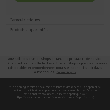
Caractéristiques
Produits apparentés
Nous utilisons Trusted Shops en tant que prestataire de services
indépendant pour la collecte d'avis. Trusted Shops a pris des mesures
raisonnables et proportionnées pour s'assurer qu'il s'agit d'avis
authentiques.
En savoir plus
* Le planning de mise à niveau varie en fonction des appareils. La disponibilité
des fonctionnalités et des applications peut varier selon le pays. Certaines
fonctionnalités nécessitent un matériel spécifique (voir
https://www.microsoft.com/fr-fr/windows/windows-11-specifications).