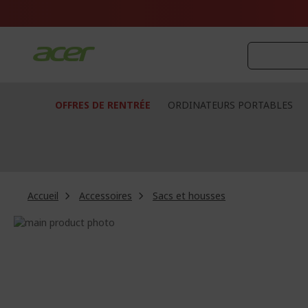
Aller
au
contenu
OFFRES DE RENTRÉE
ORDINATEURS PORTABLES
Accueil
Accessoires
Sacs et housses
Passer
à
Passer
la
au
fin
début
de
de
la
la
galerie
Galerie