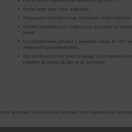
Poche arrière séparée pour ordinateur portable 17"
Poche avant avec trous d'aération
Tissu avant résistant à l'eau, fermetures éclair étanches
Boucles métalliques et sangles pour accrocher les vestes
lourds
Le compartiment principal à ouverture totale de 180° a
rembourrés personnalisables
Dos rembourré en Air Mesh (maillage 3D) respirant et br
réglables au niveau du dos et de la poitrine
ions générales sur la série des produits. Pour connaître les caracté