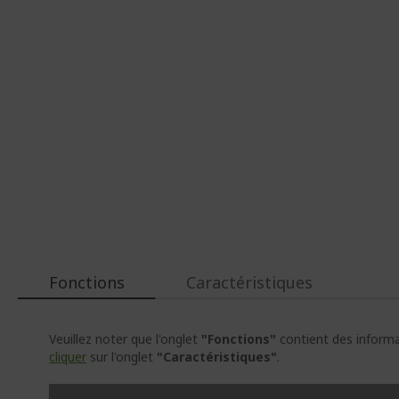
d’images
d’images
Fonctions
Caractéristiques
Veuillez noter que l'onglet
"Fonctions"
contient des informat
cliquer
sur l'onglet
"Caractéristiques"
.