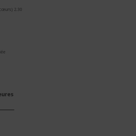
cœurs) 2.30
iée
eures
E