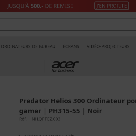
JUSQU'À
500.-
DE REMISE
J’EN PROFITE
ORDINATEURS DE BUREAU
ÉCRANS
VIDÉO-PROJECTEURS
Predator Helios 300 Ordinateur po
gamer | PH315-55 | Noir
Réf.
NH.QFTEZ.003