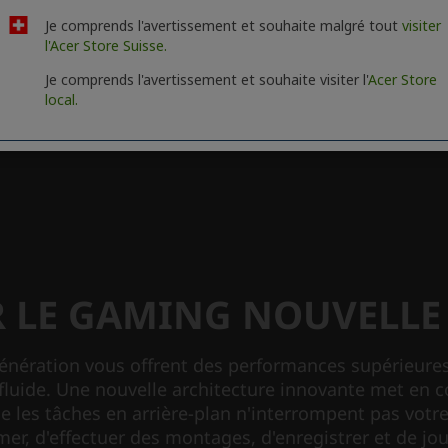
Je comprends l'avertissement et souhaite malgré tout
visiter
l'Acer Store Suisse.
Je comprends l'avertissement et souhaite visiter l'
Acer Store
local.