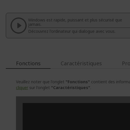
au
début
de
la
Windows est rapide, puissant et plus sécurisé que
Galerie
jamais.
d’images
Découvrez l'ordinateur qui dialogue avec vous.
Fonctions
Caractéristiques
Pr
Veuillez noter que l'onglet
"Fonctions"
contient des informat
cliquer
sur l'onglet
"Caractéristiques"
.