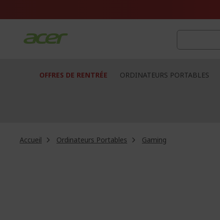
Aller
au
contenu
OFFRES DE RENTRÉE
ORDINATEURS PORTABLES
Accueil
Ordinateurs Portables
Gaming
Passer
à
la
fin
de
la
galerie