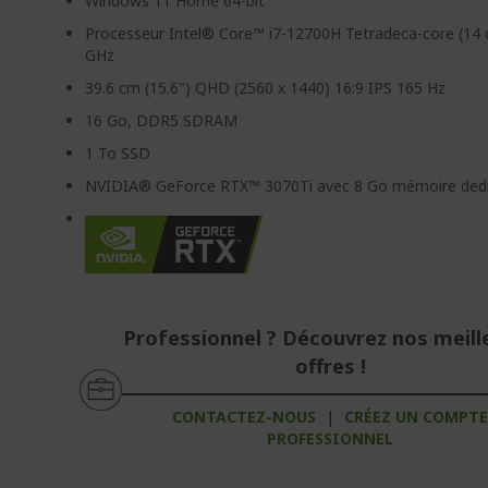
Windows 11 Home 64-bit
Processeur Intel® Core™ i7-12700H Tetradeca-core (14 
GHz
39.6 cm (15.6") QHD (2560 x 1440) 16:9 IPS 165 Hz
16 Go, DDR5 SDRAM
1 To SSD
NVIDIA® GeForce RTX™ 3070Ti avec 8 Go mémoire ded
Professionnel ? Découvrez nos meill
offres !
CONTACTEZ-NOUS
|
CRÉEZ UN COMPT
PROFESSIONNEL