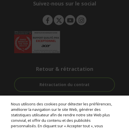
Suivez-nous sur le social
Retour & rétractation
Rétractation du contrat
Accompagnement
Livraison
Paiement
Nous utilisons des cookies pour détecter les préférences,
avant et après-
Gratuite
Sécurisé
améliorer la navigation sur le site Web, générer des
vente
statistiques utilisateur afin de rendre notre site Web plus
convivial, et offrir du contenu et des publicités
© 2026 Acer Inc.
personnalisés. En cliquant sur « Accepter tout », vous