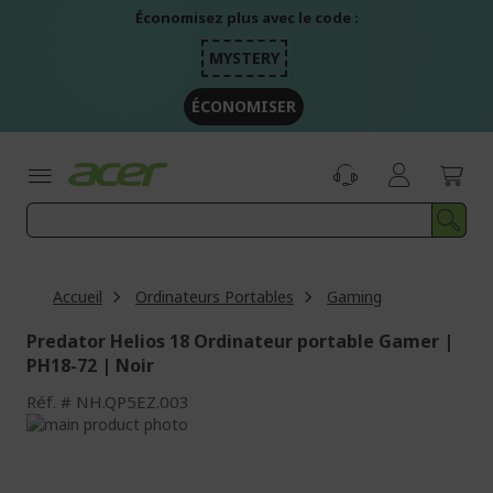
Aller
Économisez plus avec le code :
au
contenu
MYSTERY
ÉCONOMISER
Accueil
Ordinateurs Portables
Gaming
Predator Helios 18 Ordinateur portable Gamer |
PH18-72 | Noir
Réf.
NH.QP5EZ.003
Passer
à
Passer
la
au
fin
début