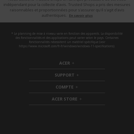
indépendant pour la collecte d'avis. Trusted Shops a pris des mesures
raisonnables et proportionnées pour s'assurer qu'il s'agit d'avis
authentiques.
En savoir plus
* Le planning de mise à niveau varie en fonction des appareils. La disponibilité
des fonctionnalités et des applications peut varier selon le pays. Certaines
fonctionnalités nécessitent un matériel spécifique (voir
https://www.microsoft.com/fr-fr/windows/windows-11-specifications).
ACER
h
i
SUPPORT
d
h
d
i
COMPTE
e
h
d
n
i
d
ACER STORE
d
e
h
d
n
i
e
d
n
d
e
n