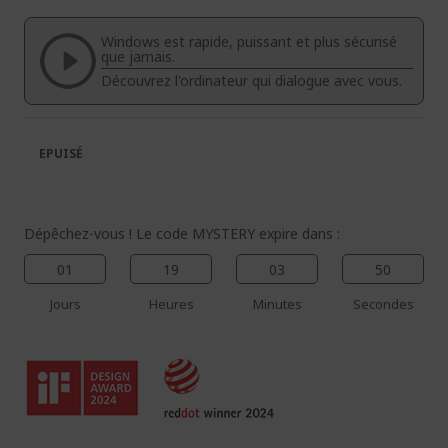
de
de
la
la
Windows est rapide, puissant et plus sécurisé
galerie
Galerie
que jamais.
d’images
d’images
Découvrez l'ordinateur qui dialogue avec vous.
EPUISÉ
Dépêchez-vous ! Le code MYSTERY expire dans :
01
19
03
49
Jours
Heures
Minutes
Secondes