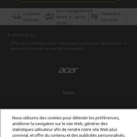
Accompagnement
Livraison
Paiement
avant et après-
Gratuite
Sécurisé
vente
© 2026 Acer Inc.
CPYou BV est le revendeur et marchand agréé pour les produits et
services proposés au sein de ce magasin.
Suisse
Nous utilisons des cookies pour détecter les préférences,
améliorer la navigation sur le site Web, générer des
statistiques utilisateur afin de rendre notre site Web plus
convivial, et offrir du contenu et des publicités personnalisés.