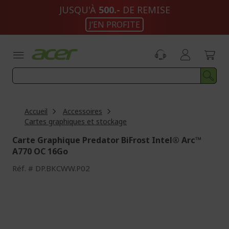
Aller
JUSQU'À
500.-
DE REMISE
au
J’EN PROFITE
contenu
Accueil
Accessoires
Cartes graphiques et stockage
Carte Graphique Predator BiFrost Intel® Arc™
A770 OC 16Go
Réf.
DP.BKCWW.P02
Passer
à
la
fin
de