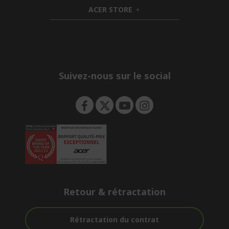
n
i
d
ACER STORE
d
e
h
d
n
i
e
d
n
d
e
n
Suivez-nous sur le social
Retour & rétractation
Rétractation du contrat