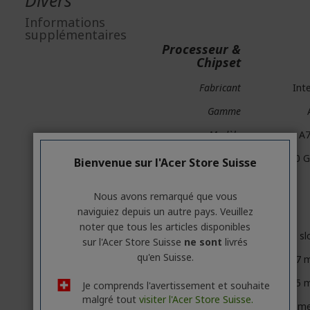
Divers
Informations
supplémentaires
Processeur &
Chipset
Fabricant
Int
Gamme
Modèle
A
Fréquence du GPU
2.20 
Bienvenue sur l'Acer Store Suisse
Caractéristiques
Nous avons remarqué que vous
physiques
naviguiez depuis un autre pays. Veuillez
noter que tous les articles disponibles
Espace requis
2 sl
sur l'Acer Store Suisse
ne sont
livrés
qu'en Suisse.
Longueur
267 
Hauteur
117,75
Je comprends l'avertissement et souhaite
malgré tout
visiter l'Acer Store Suisse.
Type de
Refroidissem