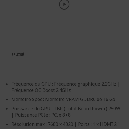
Passer
au
début
de
la
Galerie
EPUISÉ
d’images
Fréquence du GPU : Fréquence graphique 2.2GHz |
Fréquence OC Boost 2.4GHz
Mémoire Spec : Mémoire VRAM GDDR6 de 16 Go
Puissance du GPU : TBP (Total Board Power) 250W
| Puissance PCIe : PCIe 8+8
Résolution max : 7680 x 4320 | Ports : 1 x HDMI 2.1