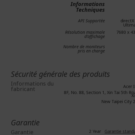
Informations
Techniques
API Supportée
directX
Ultim
Résolution maximale
7680 x 4
d'affichage
Nombre de moniteurs
pris en charge
Sécurité générale des produits
Informations du
Acer I
fabricant
8F, No. 88, Section 1, Xin Tai 5th Ro
Xi
New Taipei City 
Garantie
Garantie
2 Year
Garantie stand