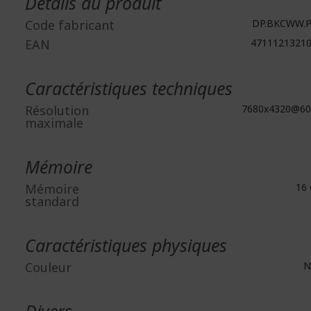
Détails du produit
Code fabricant
DP.BKCWW.P
EAN
4711121321
Caractéristiques techniques
Résolution
7680x4320@60
maximale
Mémoire
Mémoire
16 
standard
Caractéristiques physiques
Couleur
N