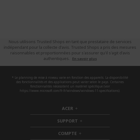
Nous utilisons Trusted Shops en tant que prestataire de services
indépendant pour la collecte d'avis. Trusted Shops a pris des mesures
raisonnables et proportionnées pour s'assurer qu'il s'agit d'avis
authentiques.
En savoir plus
* Le planning de mise à niveau varie en fonction des appareils. La disponibilité
des fonctionnalités et des applications peut varier selon le pays. Certaines
fonctionnalités nécessitent un matériel spécifique (voir
https://www.microsoft.com/fr-fr/windows/windows-11-specifications).
ACER
h
i
SUPPORT
d
h
d
i
COMPTE
e
h
d