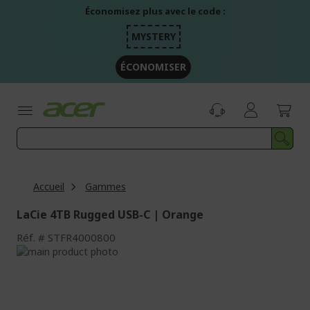
Aller
Économisez plus avec le code :
au
contenu
MYSTERY
ÉCONOMISER
Accueil
Gammes
LaCie 4TB Rugged USB-C | Orange
Réf.
STFR4000800
Passer
à
Passer
la
au
fin
début
de
de