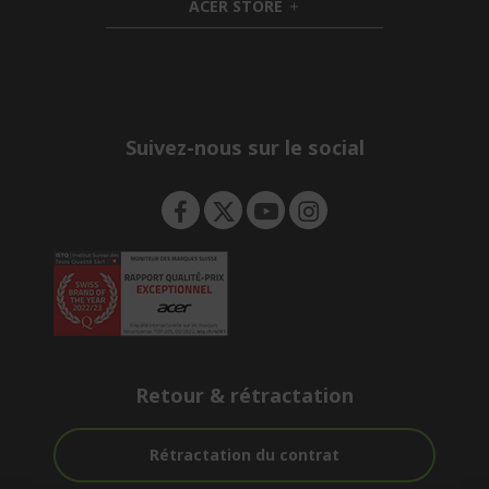
ACER STORE
d
e
h
d
n
i
e
d
n
d
e
n
Suivez-nous sur le social
Retour & rétractation
Rétractation du contrat