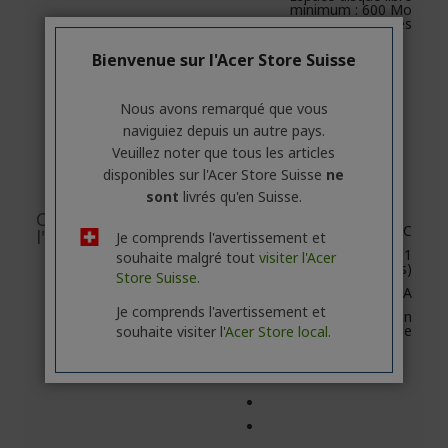
minimum : 600 Mo
recommandés
Bienvenue sur l'Acer Store Suisse
Nous avons remarqué que vous
naviguiez depuis un autre pays.
Veuillez noter que tous les articles
disponibles sur l'Acer Store Suisse
ne
sont
livrés qu'en Suisse.
Contenu de
LaCie Rugged USB-C
l'emballage
Je comprends l'avertissement et
Câble USB-C (USB 3.1
souhaite malgré tout
visiter l'Acer
5 Gbits/s)
Store Suisse.
Câble USB-C à USB-A
Je comprends l'avertissement et
Guide d'installation
rapide
souhaite visiter l'
Acer Store local.