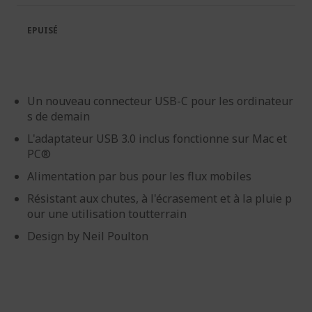
la
la
galerie
Galerie
EPUISÉ
d’images
d’images
Un nouveau connecteur USB-C pour les ordinateur
s de demain
L'adaptateur USB 3.0 inclus fonctionne sur Mac et
PC®
Alimentation par bus pour les flux mobiles
Résistant aux chutes, à l'écrasement et à la pluie p
our une utilisation toutterrain
Design by Neil Poulton