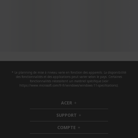
* Le planning de mise à niveau varie en fonction des appareils. La disponibilité
des fonctionnalités et des applications peut varier selon le pays. Certaines
fonctionnalités nécessitent un matériel spécifique (voir
https://www.microsoft.com/fr-fr/windows/windows-11-specifications).
ACER
h
i
SUPPORT
d
h
d
i
COMPTE
e
h
d
n
i
d