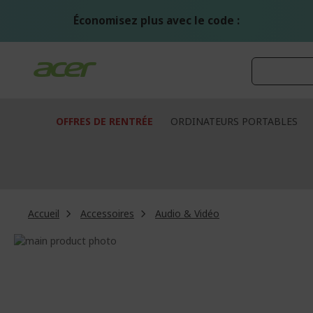
Aller
au
Économisez plus avec le code :
contenu
OFFRES DE RENTRÉE
ORDINATEURS PORTABLES
Accueil
Accessoires
Audio & Vidéo
Passer
à
Passer
la
au
fin
début
de
de
la
la