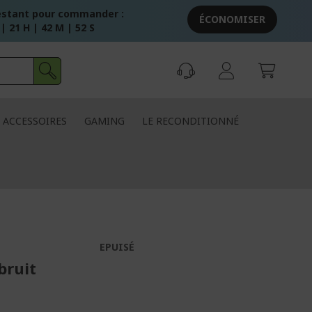
stant pour commander :
ÉCONOMISER
 | 21 H | 42 M | 51 S
ACCESSOIRES
GAMING
LE RECONDITIONNÉ
EPUISÉ
bruit