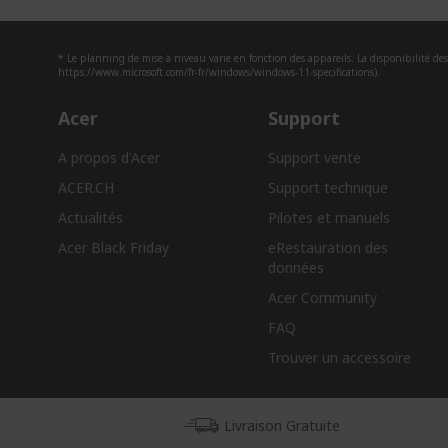
* Le planning de mise à niveau varie en fonction des appareils. La disponibilité des 
https://www.microsoft.com/fr-fr/windows/windows-11-specifications).
Acer
Support
A propos d'Acer
Support vente
ACER.CH
Support technique
Actualités
Pilotes et manuels
Acer Black Friday
eRestauration des
données​
Acer Community
FAQ
Trouver un accessoire
Livraison Gratuite