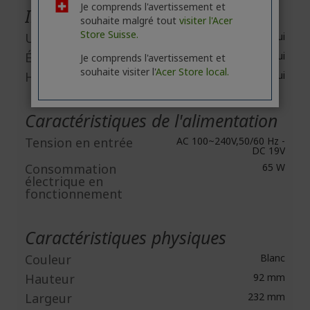
Je comprends l'avertissement et
Interfaces/Ports
souhaite malgré tout
visiter l'Acer
Store Suisse.
USB
Oui
Écouteurs
Oui
Je comprends l'avertissement et
souhaite visiter l'
Acer Store local.
HDMI
Oui
Caractéristiques de l'alimentation
Tension en entrée
AC 100~240V,50/60 Hz -
DC 19V
Consommation
65 W
électrique en
fonctionnement
Caractéristiques physiques
Couleur
Blanc
Hauteur
92 mm
Largeur
232 mm