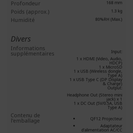
Profondeur
168 mm
Poids (approx.)
1.3 kg
Humidité
80%RH (Max.)
Divers
Informations
Input:
supplémentaires
1 x HDMI (Video, Audio,
HDCP)
1 x MicroSD
1 x USB (Wireless dongle,
Type A)
1 x USB Type C (DP Display
& Charge)
Output:
Headphone Out (Stereo mini
jack) x 1
1 x DC Out (5V/0.5A, USB
Type A)
Contenu de
QF12 Projecteur
l'emballage
Adaptateur
d'alimentation AC/CC