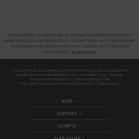
Nous utilisons Trusted Shops en tant que prestataire de services
indépendant pour la collecte d'avis. Trusted Shops a pris des mesures
raisonnables et proportionnées pour s'assurer qu'il s'agit d'avis
authentiques.
En savoir plus
* Le planning de mise à niveau varie en fonction des appareils. La disponibilité
des fonctionnalités et des applications peut varier selon le pays. Certaines
fonctionnalités nécessitent un matériel spécifique (voir
https://www.microsoft.com/fr-fr/windows/windows-11-specifications).
ACER
h
i
SUPPORT
d
h
d
i
COMPTE
e
h
d
n
i
d
ACER STORE