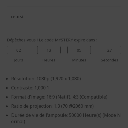
de
de
la
la
galerie
Galerie
EPUISÉ
d’images
d’images
Dépêchez-vous ! Le code MYSTERY expire dans :
02
13
05
27
Jours
Heures
Minutes
Secondes
Résolution: 1080p (1,920 x 1,080)
Contraste: 1,000:1
Format d'image: 16:9 (Natif), 4:3 (Compatible)
Ratio de projection: 1,3 (70 @2060 mm)
Durée de vie de l'ampoule: 50000 Heure(s) (Mode N
ormal)