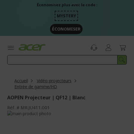
Aller
Économisez plus avec le code :
au
contenu
MYSTERY
ÉCONOMISER
Accueil
Vidéo-projecteurs
Entrée de gamme/HD
AOPEN Projecteur | QF12 | Blanc
Réf.
MR.JU411.001
Passer
à
Passer
la
au
fin
début