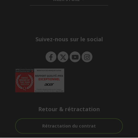
d
e
h
d
n
i
e
d
n
d
e
n
Suivez-nous sur le social
Retour & rétractation
Rétractation du contrat