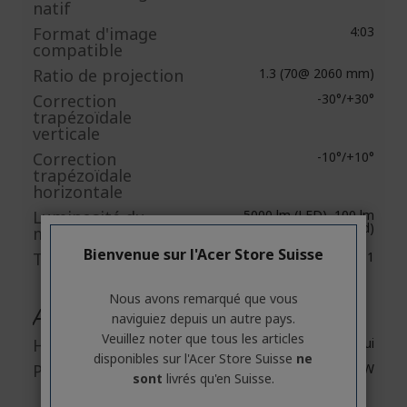
natif
Format d'image
4:03
compatible
Ratio de projection
1.3 (70@ 2060 mm)
Correction
-30°/+30°
trapézoïdale
verticale
Correction
-10°/+10°
trapézoïdale
horizontale
Luminosité du
5000 lm (LED), 100 lm
(Standard)
mode standard
Bienvenue sur l'Acer Store Suisse
Taux de contraste
1,000 : 1
Nous avons remarqué que vous
Audio
naviguiez depuis un autre pays.
Veuillez noter que tous les articles
Haut-parleurs
Oui
disponibles sur l'Acer Store Suisse
ne
Puissance de sortie
1 x 5 W
sont
livrés qu'en Suisse.