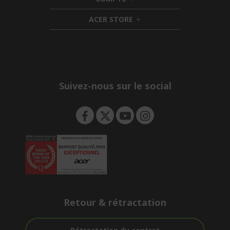
e
h
d
n
i
d
ACER STORE
d
e
h
d
n
i
e
d
n
d
e
n
Suivez-nous sur le social
Retour & rétractation