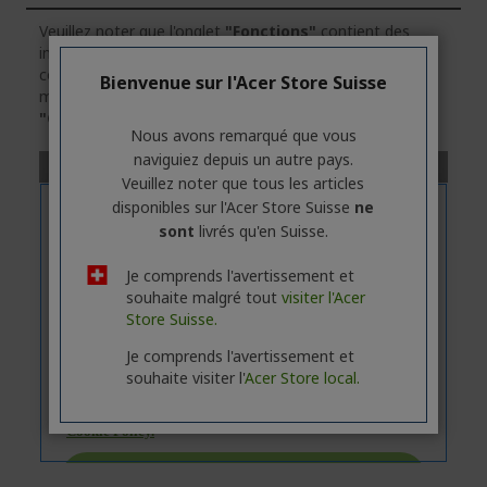
Veuillez noter que l'onglet
"Fonctions"
contient des
informations générales sur la série des produits. Pour
connaître les caractéristiques techniques exactes du
Bienvenue sur l'Acer Store Suisse
modèle sélectionné, veuillez
cliquer
sur l'onglet
"Caractéristiques"
.
Nous avons remarqué que vous
naviguiez depuis un autre pays.
Veuillez noter que tous les articles
disponibles sur l'Acer Store Suisse
ne
sont
livrés qu'en Suisse.
Je comprends l'avertissement et
souhaite malgré tout
visiter l'Acer
Store Suisse.
Je comprends l'avertissement et
souhaite visiter l'
Acer Store local.