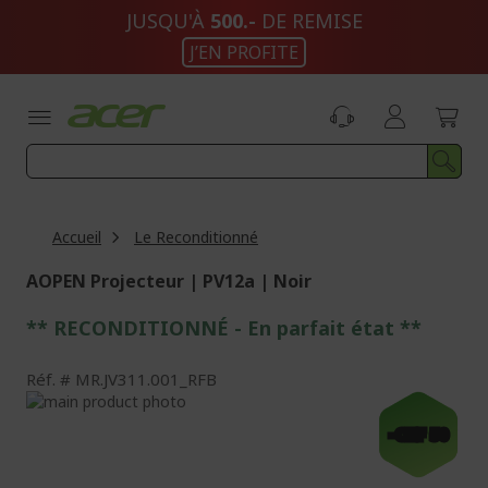
Aller
JUSQU'À
500.-
DE REMISE
au
J’EN PROFITE
contenu
Accueil
Le Reconditionné
AOPEN Projecteur | PV12a | Noir
** RECONDITIONNÉ - E
n parfait état
**
Réf.
MR.JV311.001_RFB
Passer
à
Passer
-CHF 50
la
au
fin
début
de
de