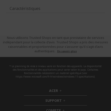
Caractéristiques
Nous utilisons Trusted Shops en tant que prestataire de services
indépendant pour la collecte d'avis. Trusted Shops a pris des mesures
raisonnables et proportionnées pour s'assurer qu'il s'agit d'avis
authentiques.
En savoir plus
* Le planning de mise à niveau varie en fonction des appareils. La disponibilité
des fonctionnalités et des applications peut varier selon le pays. Certaines
fonctionnalités nécessitent un matériel spécifique (voir
https://www.microsoft.com/fr-fr/windows/windows-11-specifications).
ACER
h
i
SUPPORT
d
h
d
i
COMPTE