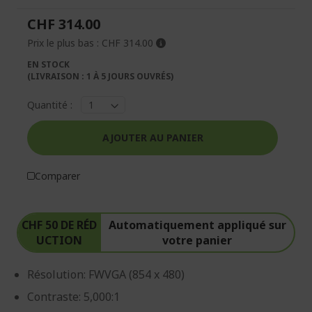
la
la
CHF 314.00
galerie
Galerie
d’images
d’images
Prix le plus bas :
CHF 314.00
EN STOCK
(LIVRAISON : 1 À 5 JOURS OUVRÉS)
Quantité :
AJOUTER AU PANIER
Comparer
CHF 50 DE RÉD
Automatiquement appliqué sur
UCTION
votre panier
Résolution: FWVGA (854 x 480)
Contraste: 5,000:1