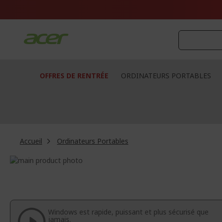
Aller
au
contenu
OFFRES DE RENTRÉE
ORDINATEURS PORTABLES
Accueil
Ordinateurs Portables
Passer
à
Passer
la
au
fin
début
de
de
la
la
Windows est rapide, puissant et plus sécurisé que
galerie
Galerie
jamais.