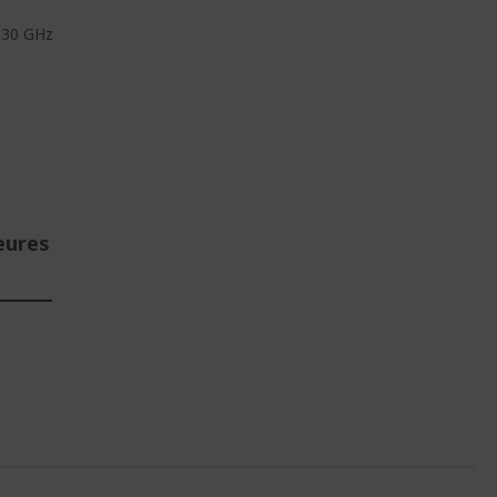
.30 GHz
eures
E