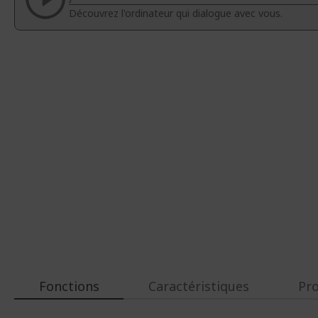
d’images
d’images
Découvrez l'ordinateur qui dialogue avec vous.
Fonctions
Caractéristiques
Pr