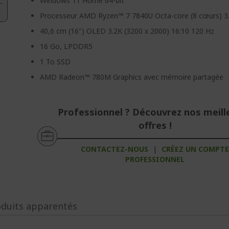
Windows 11 Home 64-bit
Processeur AMD Ryzen™ 7 7840U Octa-core (8 cœurs) 3
40,6 cm (16") OLED 3.2K (3200 x 2000) 16:10 120 Hz
16 Go, LPDDR5
1 To SSD
AMD Radeon™ 780M Graphics avec mémoire partagée
Professionnel ? Découvrez nos meill
offres !
CONTACTEZ-NOUS
|
CRÉEZ UN COMPT
PROFESSIONNEL
oduits apparentés