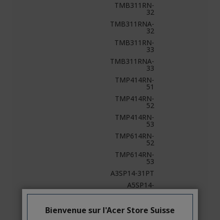
TMB311RN-
32
TMB311RNA-
32
TMB311RN-
33
TMB311RNA-
33
TMP414RN-
51
TMP414RN-
52
TMP414RN-
53
TMP614RN-
52
TMP614RN-
53
A3SP14-31PT
A5SP14-
51MTN
SP114-31N
Bienvenue sur l'Acer Store Suisse
SP314-54N