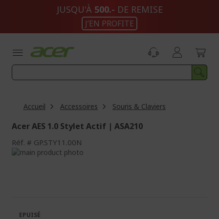
Aller
JUSQU'À
500.-
DE REMISE
au
J’EN PROFITE
contenu
Accueil
Accessoires
Souris & Claviers
Acer AES 1.0 Stylet Actif | ASA210
Réf.
GP.STY11.00N
Passer
à
Passer
la
au
fin
début
de
de
la
la
galerie
Galerie
EPUISÉ