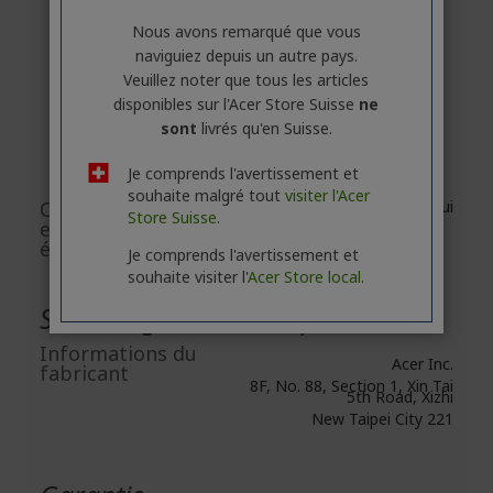
SP314-21N
Nous avons remarqué que vous
SP313-51N
naviguiez depuis un autre pays.
SP314-55N
Veuillez noter que tous les articles
SP513-54N
disponibles sur l'Acer Store Suisse
ne
SP513-55N
sont
livrés qu'en Suisse.
SP514-51N
Je comprends l'avertissement et
SP714-61NA
souhaite malgré tout
visiter l'Acer
Conforme aux
Oui
Store Suisse.
exigences
écologiques
Je comprends l'avertissement et
souhaite visiter l'
Acer Store local.
Sécurité générale des produits
Informations du
Acer Inc.
fabricant
8F, No. 88, Section 1, Xin Tai
5th Road, Xizhi
New Taipei City 221