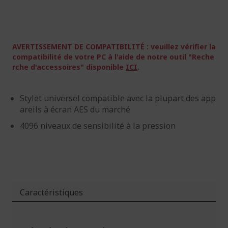
d’images
d’images
AVERTISSEMENT DE COMPATIBILITÉ : veuillez vérifier la
compatibilité de votre PC à l'aide de notre outil "Reche
rche d'accessoires" disponible
ICI
.
Stylet universel compatible avec la plupart des app
areils à écran AES du marché
4096 niveaux de sensibilité à la pression
Caractéristiques
Plus
d'infos