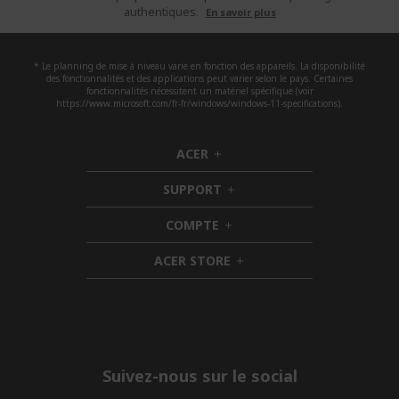
authentiques.
En savoir plus
* Le planning de mise à niveau varie en fonction des appareils. La disponibilité
des fonctionnalités et des applications peut varier selon le pays. Certaines
fonctionnalités nécessitent un matériel spécifique (voir
https://www.microsoft.com/fr-fr/windows/windows-11-specifications).
ACER
h
i
SUPPORT
d
h
d
i
COMPTE
e
h
d
n
i
d
ACER STORE
d
e
h
d
n
i
e
d
n
d
e
n
Suivez-nous sur le social