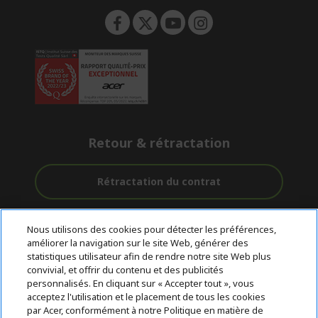
Retour & rétractation
Rétractation du contrat
Accompagnement
Livraison
Paiement
Nous utilisons des cookies pour détecter les préférences,
avant et après-
Gratuite
Sécurisé
améliorer la navigation sur le site Web, générer des
vente
statistiques utilisateur afin de rendre notre site Web plus
convivial, et offrir du contenu et des publicités
© 2026 Acer Inc.
personnalisés. En cliquant sur « Accepter tout », vous
CPYou BV est le revendeur et marchand agréé pour les produits et
acceptez l'utilisation et le placement de tous les cookies
services proposés au sein de ce magasin.
par Acer, conformément à notre Politique en matière de