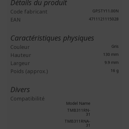
Détails du produit
Code fabricant
GP.STY11.00N
EAN
4711121115028
Caractéristiques physiques
Couleur
Gris
Hauteur
130 mm
Largeur
9.9 mm
Poids (approx.)
16 g
Divers
Compatibilité
Model Name
TMB311RN-
31
TMB311RNA-
31