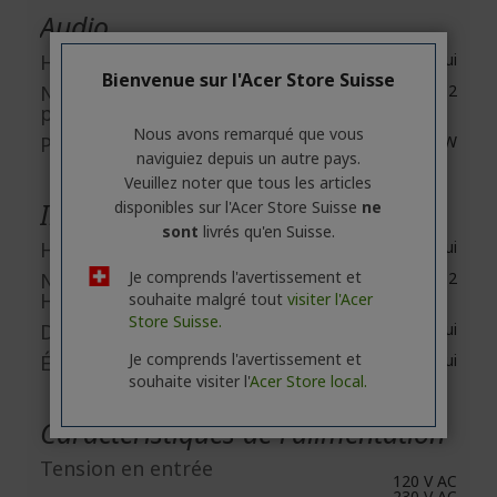
Audio
Haut-parleurs
Oui
Bienvenue sur l'Acer Store Suisse
Nombre de haut-
2
parleurs
Nous avons remarqué que vous
Puissance de sortie
2 W
naviguiez depuis un autre pays.
Veuillez noter que tous les articles
Interfaces/Ports
disponibles sur l'Acer Store Suisse
ne
sont
livrés qu'en Suisse.
HDMI
Oui
Je comprends l'avertissement et
Nombre de ports
2
HDMI
souhaite malgré tout
visiter l'Acer
Store Suisse.
DisplayPort
Oui
Je comprends l'avertissement et
Écouteurs
Oui
souhaite visiter l'
Acer Store local.
Caractéristiques de l'alimentation
Tension en entrée
120 V AC
230 V AC