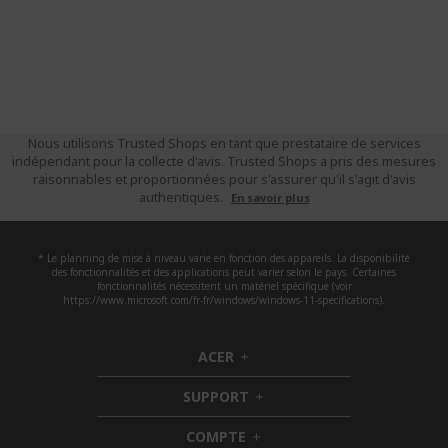
Nous utilisons Trusted Shops en tant que prestataire de services
indépendant pour la collecte d'avis. Trusted Shops a pris des mesures
raisonnables et proportionnées pour s'assurer qu'il s'agit d'avis
authentiques.
En savoir plus
* Le planning de mise à niveau varie en fonction des appareils. La disponibilité
des fonctionnalités et des applications peut varier selon le pays. Certaines
fonctionnalités nécessitent un matériel spécifique (voir
https://www.microsoft.com/fr-fr/windows/windows-11-specifications).
ACER
h
i
SUPPORT
d
h
d
i
COMPTE
e
h
d