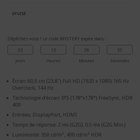
la
la
galerie
Galerie
EPUISÉ
d’images
d’images
Dépêchez-vous ! Le code MYSTERY expire dans :
02
13
26
35
Jours
Heures
Minutes
Secondes
Écran: 60,5 cm (23,8") Full HD (1920 x 1080) 165 Hz
Overclock, 144 Hz
Technologie d'écran: IPS (178°x178°) FreeSync, HDR
400
Entrées: DisplayPort, HDMI
Temps de réponse: 2 ms (G2G), 0.5 ms (G2G Min.)
Luminosité: 350 cd/m², 400 cd/m² HDR