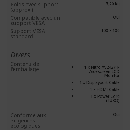
Poids avec support
5,20 kg
(approx.)
Compatible avec un
Oui
support VESA
Support VESA
100 x 100
standard
Divers
Contenu de
1 x Nitro XV242Y P
l'emballage
Widescreen LCD
Monitor
1 x Displayport Cable
1 x HDMI Cable
1 x Power Cord
(EURO)
Conforme aux
Oui
exigences
écologiques