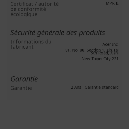
Certificat / autorité
MPR II
de conformité
écologique
Sécurité générale des produits
Informations du
Acer Inc.
fabricant
8F, No. 88, Section 1, Xin Tai
5th Road, Xizhi
New Taipei City 221
Garantie
Garantie
2 Ans
Garantie standard