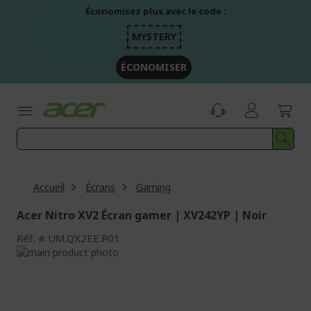
Aller
Économisez plus avec le code :
au
contenu
MYSTERY
ÉCONOMISER
Accueil
Écrans
Gaming
Acer Nitro XV2 Écran gamer | XV242YP | Noir
Réf.
UM.QX2EE.P01
Passer
à
Passer
la
au
fin
début
de
de