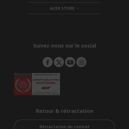
n
i
d
ACER STORE
d
e
h
d
n
i
e
d
n
d
e
n
Suivez-nous sur le social
Retour & rétractation
Rétractation du contrat