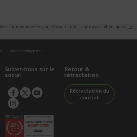
es et proportionnées pour s'assurer qu'il s'agit d'avis authentiques.
En
nt un matériel spécifique (voir
Suivez-nous sur le
Retour &
social
rétractation
Rétractation du
contrat