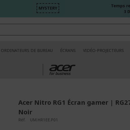
Temps re
MYSTERY
3 D
ORDINATEURS DE BUREAU
ÉCRANS
VIDÉO-PROJECTEURS
Acer Nitro RG1 Écran gamer | RG2
Noir
Réf.
UM.HR1EE.P01