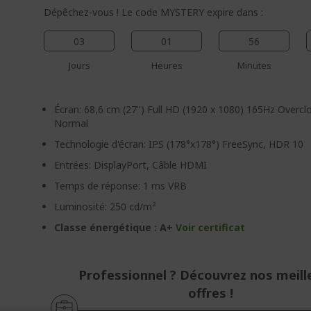
Dépêchez-vous ! Le code MYSTERY expire dans :
03
01
56
Jours
Heures
Minutes
Écran: 68,6 cm (27") Full HD (1920 x 1080) 165Hz Overcl
Normal
Technologie d'écran: IPS (178°x178°) FreeSync, HDR 10
Entrées: DisplayPort, Câble HDMI
Temps de réponse: 1 ms VRB
Luminosité: 250 cd/m²
Classe énergétique : A+
Voir certificat
Professionnel ? Découvrez nos meill
offres !