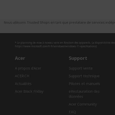
Nous utilisons Trusted Shops en tant que prestataire de services indépe
* Le planning de mise à niveau varie en fonction des appareils. La disponibilité des 
https://www.microsoft.com/fr-fr/windows/windows-11-specifications).
Acer
Support
A propos d'Acer
Support vente
ACER.CH
Support technique
Actualités
Pilotes et manuels
Acer Black Friday
eRestauration des
données​
Acer Community
FAQ