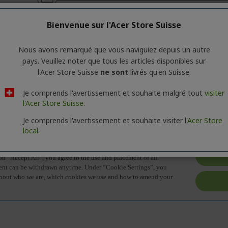
CONTACTEZ-NOUS
|
CRÉEZ UN COMPT
PROFESSIONNEL
Bienvenue sur l'Acer Store Suisse
Nous avons remarqué que vous naviguiez depuis un autre
pays. Veuillez noter que tous les articles disponibles sur
l'Acer Store Suisse
ne sont
livrés qu'en Suisse.
Je comprends l'avertissement et souhaite malgré tout
visiter
ions générales sur la série des produits. Pour connaître les caracté
l'Acer Store Suisse.
Je comprends l'avertissement et souhaite visiter l'
Acer Store
local.