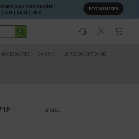
stant pour commander :
ÉCONOMISER
 | 3 H | 56 M | 20 S
ACCESSOIRES
GAMING
LE RECONDITIONNÉ
71P |
EPUISÉ