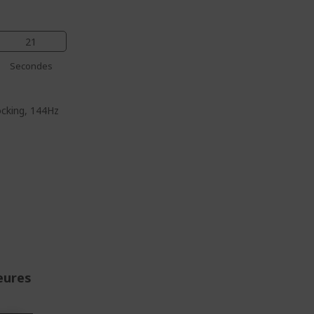
20
Secondes
ocking, 144Hz
eures