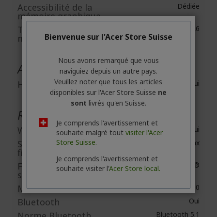
Accessibilité de la
Dédiée
mémoire graphique
Technologie de la
GDDR6
Bienvenue sur l'Acer Store Suisse
mémoire graphique
Nous avons remarqué que vous
Audio
naviguiez depuis un autre pays.
Veuillez noter que tous les articles
Haut-parleurs
Oui
disponibles sur l'Acer Store Suisse
ne
sont
livrés qu'en Suisse.
Réseau et communication
Je comprends l'avertissement et
Wireless LAN
Oui
souhaite malgré tout
visiter l'Acer
Store Suisse.
Standard LAN sans
IEEE 802.11ax
fil
Je comprends l'avertissement et
Fabricant du LAN
Intel®
souhaite visiter l'
Acer Store local.
sans fil
Modèle LAN sans fil
Wireless Wi-Fi 6 AX200
Bluetooth
Oui
Norme Bluetooth
Bluetooth 5.1