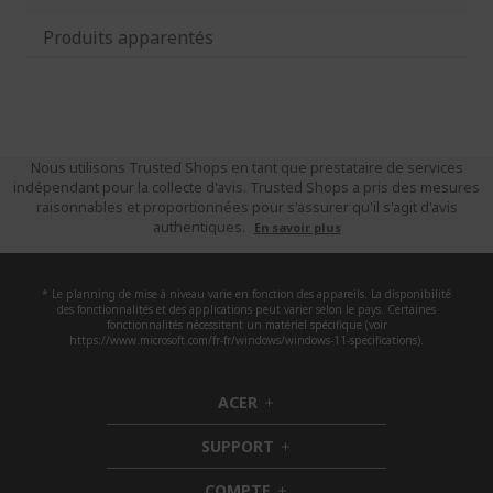
Produits apparentés
Nous utilisons Trusted Shops en tant que prestataire de services
indépendant pour la collecte d'avis. Trusted Shops a pris des mesures
raisonnables et proportionnées pour s'assurer qu'il s'agit d'avis
authentiques.
En savoir plus
* Le planning de mise à niveau varie en fonction des appareils. La disponibilité
des fonctionnalités et des applications peut varier selon le pays. Certaines
fonctionnalités nécessitent un matériel spécifique (voir
https://www.microsoft.com/fr-fr/windows/windows-11-specifications).
ACER
h
i
SUPPORT
d
h
d
i
COMPTE