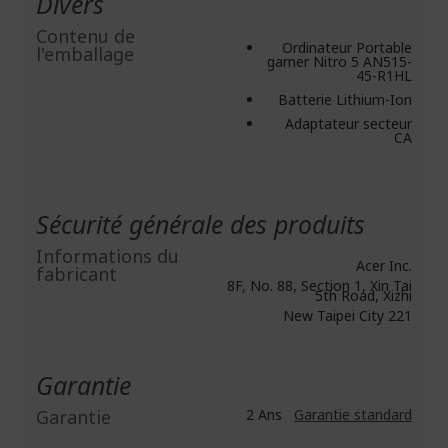
Divers
Contenu de
Ordinateur Portable
l'emballage
gamer Nitro 5 AN515-
45-R1HL
Batterie Lithium-Ion
Adaptateur secteur
CA
Sécurité générale des produits
Informations du
Acer Inc.
fabricant
8F, No. 88, Section 1, Xin Tai
5th Road, Xizhi
New Taipei City 221
Garantie
Garantie
2 Ans
Garantie standard