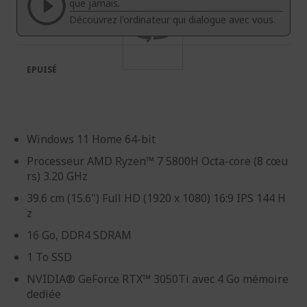
galerie
Galerie
que jamais.
d’images
d’images
Découvrez l'ordinateur qui dialogue avec vous.
EPUISÉ
Windows 11 Home 64-bit
Processeur AMD Ryzen™ 7 5800H Octa-core (8 cœu
rs) 3.20 GHz
39.6 cm (15.6") Full HD (1920 x 1080) 16:9 IPS 144 H
z
16 Go, DDR4 SDRAM
1 To SSD
NVIDIA® GeForce RTX™ 3050Ti avec 4 Go mémoire
dediée