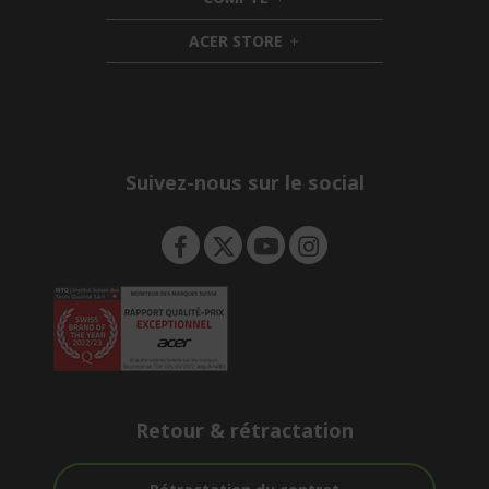
e
h
d
n
i
d
ACER STORE
d
e
h
d
n
i
e
d
n
d
e
n
Suivez-nous sur le social
Retour & rétractation