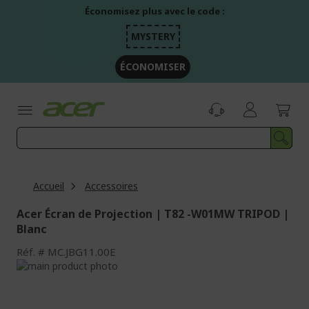
Aller
Économisez plus avec le code :
au
contenu
MYSTERY
ÉCONOMISER
Accueil
Accessoires
Acer Écran de Projection | T82 -W01MW TRIPOD |
Blanc
Réf.
MC.JBG11.00E
Passer
à
Passer
la
au
fin
début