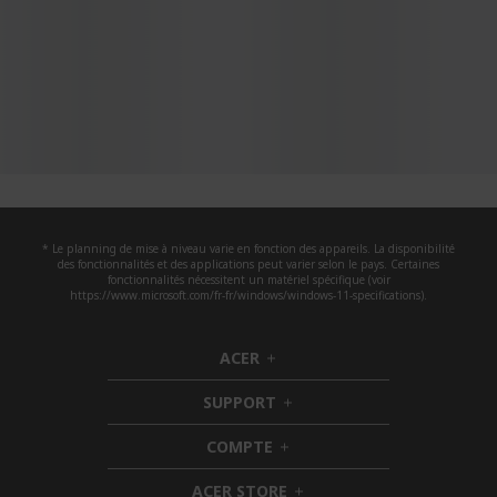
* Le planning de mise à niveau varie en fonction des appareils. La disponibilité
des fonctionnalités et des applications peut varier selon le pays. Certaines
fonctionnalités nécessitent un matériel spécifique (voir
https://www.microsoft.com/fr-fr/windows/windows-11-specifications).
ACER
h
i
SUPPORT
d
h
d
i
COMPTE
e
h
d
n
i
d
ACER STORE
d
e
h