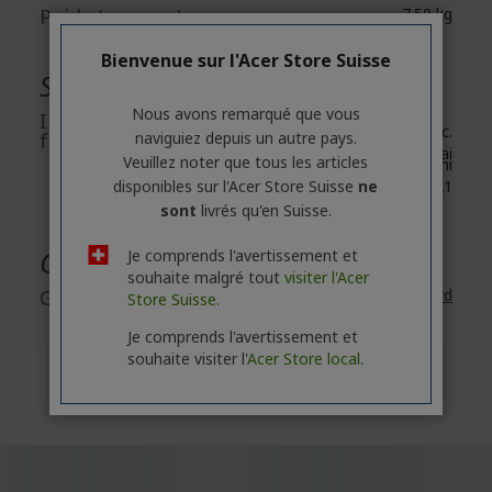
Poids (approx.)
7.50 kg
Bienvenue sur l'Acer Store Suisse
Sécurité générale des produits
Nous avons remarqué que vous
Informations du
Acer Inc.
naviguiez depuis un autre pays.
fabricant
8F, No. 88, Section 1, Xin Tai
Veuillez noter que tous les articles
5th Road, Xizhi
disponibles sur l'Acer Store Suisse
ne
New Taipei City 221
sont
livrés qu'en Suisse.
Garantie
Je comprends l'avertissement et
souhaite malgré tout
visiter l'Acer
Garantie
2 Ans
Garantie standard
Store Suisse.
Je comprends l'avertissement et
souhaite visiter l'
Acer Store local.