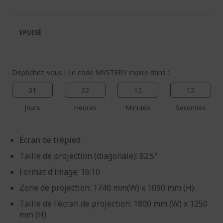
de
de
la
la
galerie
Galerie
EPUISÉ
d’images
d’images
Dépêchez-vous ! Le code MYSTERY expire dans :
01
22
12
12
Jours
Heures
Minutes
Secondes
Écran de trépied
Taille de projection (diagonale): 82.5"
Format d'image: 16:10
Zone de projection: 1740 mm(W) x 1090 mm (H)
Taille de l'écran de projection: 1800 mm (W) x 1250
mm (H)