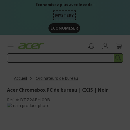
Aller
Économisez plus avec le code :
au
contenu
MYSTERY
ÉCONOMISER
Accueil
Ordinateurs de bureau
Acer Chromebox PC de bureau | CXI5 | Noir
Réf.
DT.Z2AEH.00B
Passer
à
Passer
la
au
fin
début
de
de