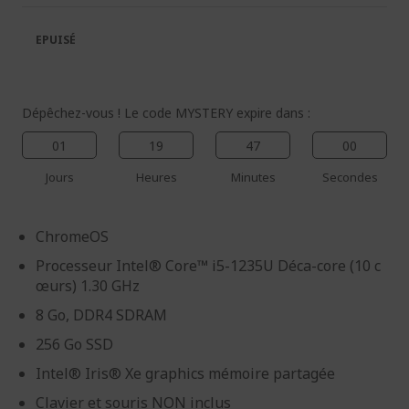
la
la
galerie
Galerie
EPUISÉ
d’images
d’images
Dépêchez-vous ! Le code MYSTERY expire dans :
01
19
46
59
Jours
Heures
Minutes
Secondes
ChromeOS
Processeur Intel® Core™ i5-1235U Déca-core (10 c
œurs) 1.30 GHz
8 Go, DDR4 SDRAM
256 Go SSD
Intel® Iris® Xe graphics mémoire partagée
Clavier et souris NON inclus