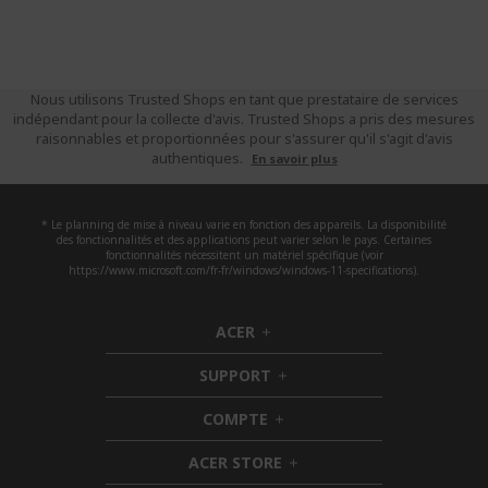
Nous utilisons Trusted Shops en tant que prestataire de services
indépendant pour la collecte d'avis. Trusted Shops a pris des mesures
raisonnables et proportionnées pour s'assurer qu'il s'agit d'avis
authentiques.
En savoir plus
* Le planning de mise à niveau varie en fonction des appareils. La disponibilité
des fonctionnalités et des applications peut varier selon le pays. Certaines
fonctionnalités nécessitent un matériel spécifique (voir
https://www.microsoft.com/fr-fr/windows/windows-11-specifications).
ACER
h
i
SUPPORT
d
h
d
i
COMPTE
e
h
d
n
i
d
ACER STORE
d
e
h