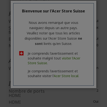
Bienvenue sur l'Acer Store Suisse
Réseau et communication
Wireless LAN
Oui
Nous avons remarqué que vous
Standard LAN sans
IEEE 802.11ax
naviguiez depuis un autre pays.
fil
Veuillez noter que tous les articles
disponibles sur l'Acer Store Suisse
ne
Bluetooth
Oui
sont
livrés qu'en Suisse.
Norme Bluetooth
Bluetooth 5.0
Je comprends l'avertissement et
souhaite malgré tout
visiter l'Acer
Appareils intégrés
Store Suisse.
Webcam
Non
Je comprends l'avertissement et
souhaite visiter l'
Acer Store local.
Interfaces/Ports
Nombre de ports
2
HDMI
HDMI
Oui