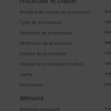
Processeur et chipset
Nombre de core(s) du processeur
Dua
Type de processeur
Cel
Fabricant du processeur
Int
Référence du processeur
N45
Vitesse du processeur
1,3
Vitesse du processeur (turbo)
4,6
Cache
4 M
Processeur
Int
Mémoire
Mémoire standard
4 G