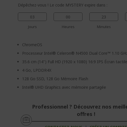
Dépêchez-vous ! Le code MYSTERY expire dans :
03
00
23
Jours
Heures
Minutes
ChromeOS
Processeur Intel® Celeron® N4500 Dual Core™ 1.10 GH
35.6 cm (14") Full HD (1920 x 1080) 16:9 IPS Écran tactil
4 Go, LPDDR4X
128 Go SSD, 128 Go Mémoire Flash
Intel® UHD Graphics avec mémoire partagée
Professionnel ? Découvrez nos meill
offres !