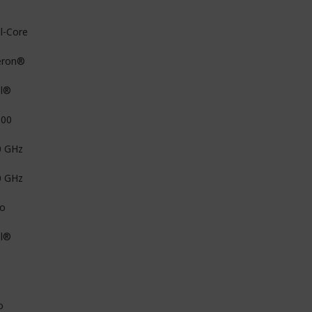
l-Core
eron®
el®
00
0 GHz
0 GHz
o
el®
o