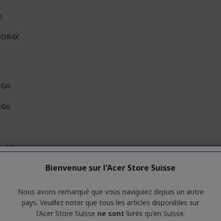
o
DDR4X
 Go
 Go
roSD
Bienvenue sur l'Acer Store Suisse
Nous avons remarqué que vous naviguiez depuis un autre
6 cm (14")
pays. Veuillez noter que tous les articles disponibles sur
l'Acer Store Suisse
ne sont
livrés qu'en Suisse.