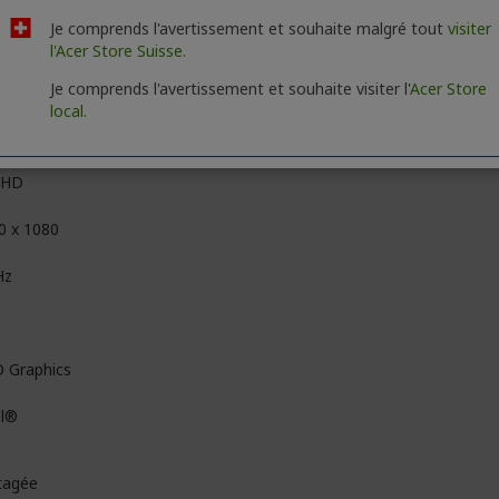
Je comprends l'avertissement et souhaite malgré tout
visiter
CineCrystal (Éblouissement)
l'Acer Store Suisse.
Technologie IPS
Je comprends l'avertissement et souhaite visiter l'
Acer Store
local.
D
l HD
0 x 1080
Hz
 Graphics
el®
tagée