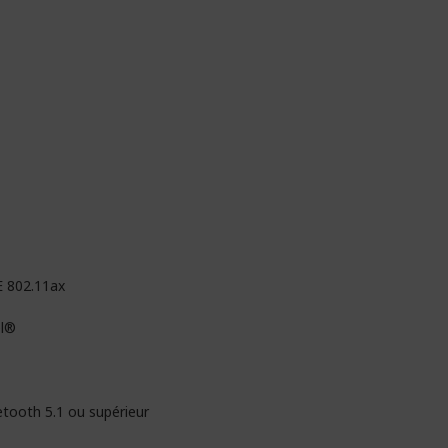
E 802.11ax
el®
etooth 5.1 ou supérieur