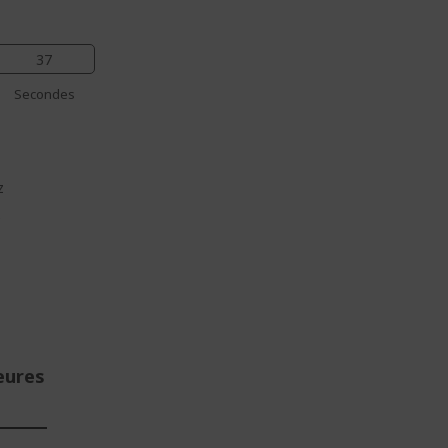
36
Secondes
z
e
eures