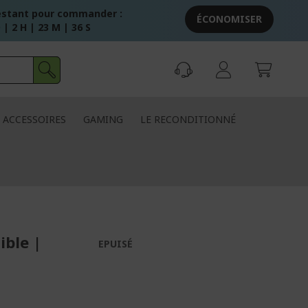
stant pour commander :
ÉCONOMISER
 | 2 H | 23 M | 35 S
ACCESSOIRES
GAMING
LE RECONDITIONNÉ
ible |
EPUISÉ