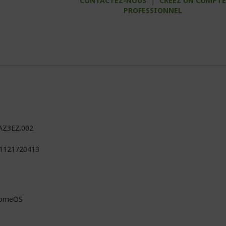
CONTACTEZ-NOUS
|
CRÉEZ UN COMPT
PROFESSIONNEL
AZ3EZ.002
1121720413
romeOS