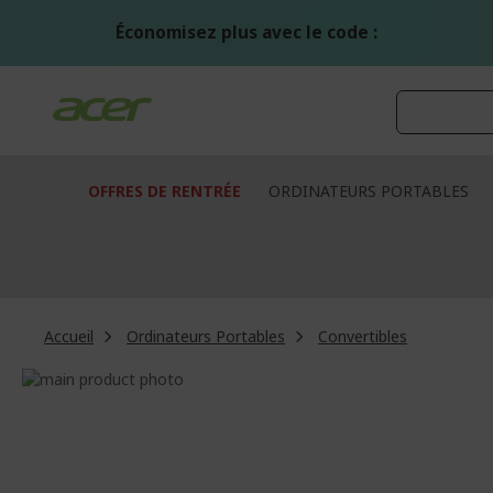
Aller
au
Économisez plus avec le code :
contenu
OFFRES DE RENTRÉE
ORDINATEURS PORTABLES
Accueil
Ordinateurs Portables
Convertibles
Passer
à
Passer
la
au
fin
début
de
de
la
la