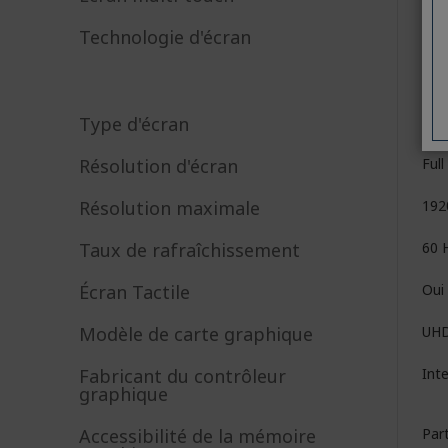
Technologie d'écran
Type d'écran
LC
Résolution d'écran
Ful
Résolution maximale
192
Taux de rafraîchissement
60 
Écran Tactile
Oui
Modèle de carte graphique
UHD
Fabricant du contrôleur
Int
graphique
Accessibilité de la mémoire
Par