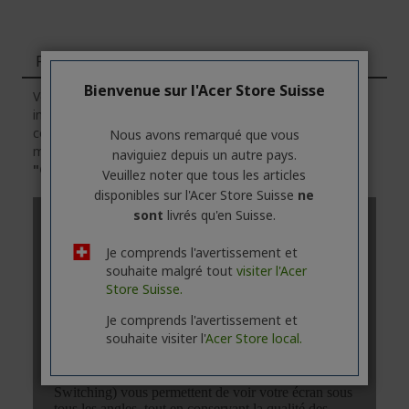
Fonctions
Bienvenue sur l'Acer Store Suisse
Veuillez noter que l'onglet
"Fonctions"
contient des
informations générales sur la série des produits. Pour
connaître les caractéristiques techniques exactes du
Nous avons remarqué que vous
modèle sélectionné, veuillez
cliquer
sur l'onglet
naviguiez depuis un autre pays.
"Caractéristiques"
.
Veuillez noter que tous les articles
disponibles sur l'Acer Store Suisse
ne
sont
livrés qu'en Suisse.
Je comprends l'avertissement et
souhaite malgré tout
visiter l'Acer
Store Suisse.
Je comprends l'avertissement et
souhaite visiter l'
Acer Store local.