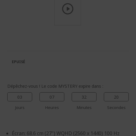
Passer
au
début
de
la
Galerie
EPUISÉ
d’images
Dépêchez-vous ! Le code MYSTERY expire dans :
03
07
32
20
Jours
Heures
Minutes
Secondes
Écran: 68.6 cm (27") WQHD (2560 x 1440) 100 Hz