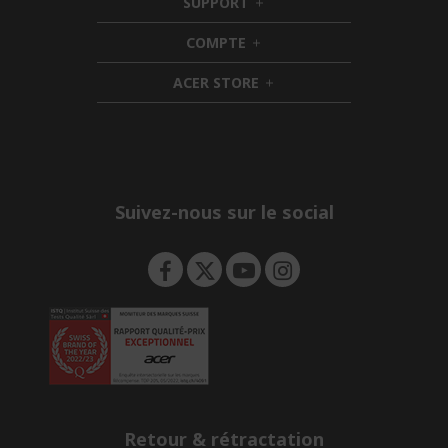
SUPPORT
d
h
d
i
COMPTE
e
h
d
n
i
d
ACER STORE
d
e
h
d
n
i
e
d
n
d
e
n
Suivez-nous sur le social
Retour & rétractation