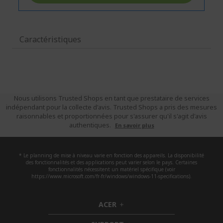
Caractéristiques
Nous utilisons Trusted Shops en tant que prestataire de services
indépendant pour la collecte d'avis. Trusted Shops a pris des mesures
raisonnables et proportionnées pour s'assurer qu'il s'agit d'avis
authentiques.
En savoir plus
* Le planning de mise à niveau varie en fonction des appareils. La disponibilité
des fonctionnalités et des applications peut varier selon le pays. Certaines
fonctionnalités nécessitent un matériel spécifique (voir
https://www.microsoft.com/fr-fr/windows/windows-11-specifications).
ACER
h
i