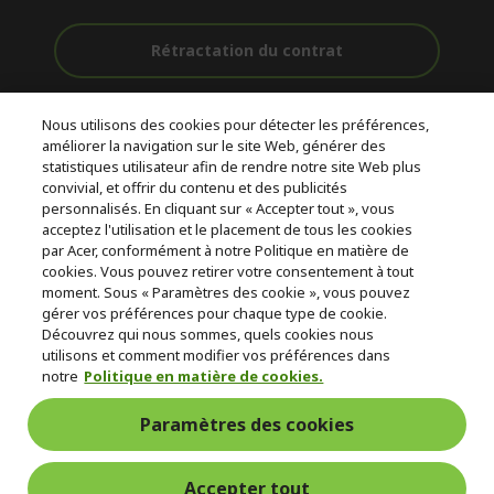
Rétractation du contrat
Accompagnement
Livraison
Paiement
Nous utilisons des cookies pour détecter les préférences,
avant et après-
Gratuite
Sécurisé
améliorer la navigation sur le site Web, générer des
vente
statistiques utilisateur afin de rendre notre site Web plus
convivial, et offrir du contenu et des publicités
© 2026 Acer Inc.
personnalisés. En cliquant sur « Accepter tout », vous
CPYou BV est le revendeur et marchand agréé pour les produits et
acceptez l'utilisation et le placement de tous les cookies
services proposés au sein de ce magasin.
par Acer, conformément à notre Politique en matière de
cookies. Vous pouvez retirer votre consentement à tout
moment. Sous « Paramètres des cookie », vous pouvez
gérer vos préférences pour chaque type de cookie.
Découvrez qui nous sommes, quels cookies nous
utilisons et comment modifier vos préférences dans
notre
Politique en matière de cookies.
Suisse
Paramètres des cookies
Accepter tout