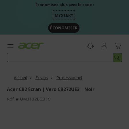
Aller
Économisez plus avec le code :
au
contenu
MYSTERY
ÉCONOMISER
Accueil
Écrans
Professionnel
Acer CB2 Écran | Vero CB272UE3 | Noir
Réf.
UM.HB2EE.319
Passer
à
la
fin
de