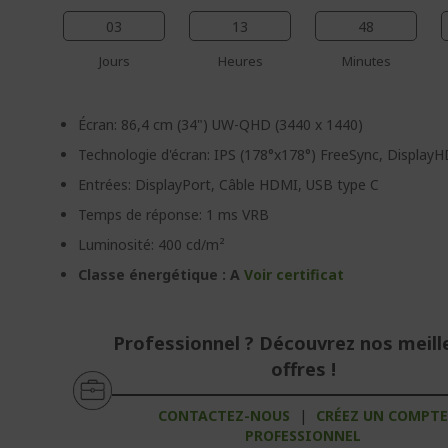
03
13
48
Jours
Heures
Minutes
Écran: 86,4 cm (34") UW-QHD (3440 x 1440)
Technologie d'écran: IPS (178°x178°) FreeSync, Display
Entrées: DisplayPort, Câble HDMI, USB type C
Temps de réponse: 1 ms VRB
Luminosité: 400 cd/m²
Classe énergétique : A
Voir certificat
Professionnel ? Découvrez nos meill
offres !
CONTACTEZ-NOUS
|
CRÉEZ UN COMPT
PROFESSIONNEL