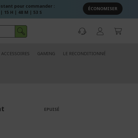
stant pour commander :
ÉCONOMISER
 | 15 H | 48 M | 52 S
ACCESSOIRES
GAMING
LE RECONDITIONNÉ
nt
EPUISÉ