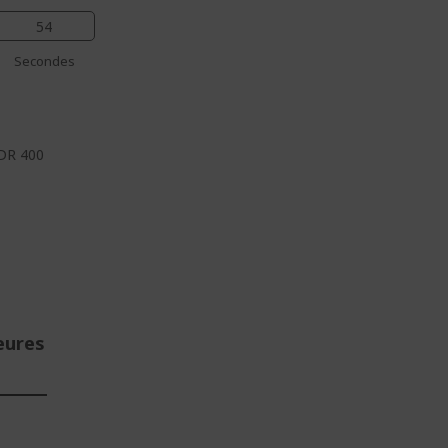
53
Secondes
HDR 400
eures
E