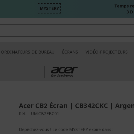
Temps re
MYSTERY
3 D
ORDINATEURS DE BUREAU
ÉCRANS
VIDÉO-PROJECTEURS
Acer CB2 Écran | CB342CKC | Arge
Réf.
UM.CB2EE.C01
Dépêchez-vous ! Le code MYSTERY expire dans :