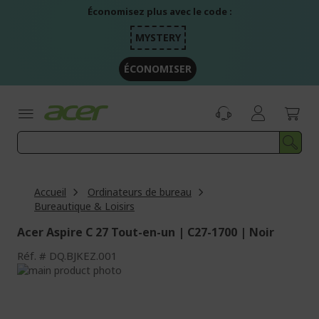
Aller
Économisez plus avec le code :
au
contenu
MYSTERY
ÉCONOMISER
Accueil
Ordinateurs de bureau
Bureautique & Loisirs
Acer Aspire C 27 Tout-en-un | C27-1700 | Noir
Réf.
DQ.BJKEZ.001
Passer
à
Passer
la
au
fin
début