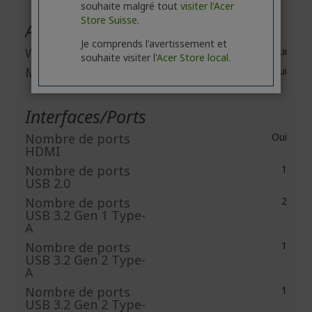
souhaite malgré tout
visiter l'Acer
Store Suisse.
Appareils intégrés
Je comprends l'avertissement et
Webcam
Oui
souhaite visiter l'
Acer Store local.
Micro intégré
Oui
Interfaces/Ports
Nombre de ports
Oui
HDMI
Nombre de ports
1
USB 2.0
Nombre de ports
2
USB 3.2 Gen 1 Type-
A
Nombre de ports
1
USB 3.2 Gen 2 Type-
A
Nombre de ports
1
USB 3.2 Gen 2 Type-