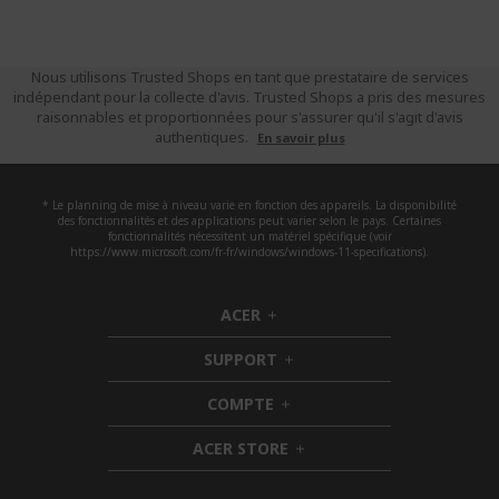
Nous utilisons Trusted Shops en tant que prestataire de services
indépendant pour la collecte d'avis. Trusted Shops a pris des mesures
raisonnables et proportionnées pour s'assurer qu'il s'agit d'avis
authentiques.
En savoir plus
* Le planning de mise à niveau varie en fonction des appareils. La disponibilité
des fonctionnalités et des applications peut varier selon le pays. Certaines
fonctionnalités nécessitent un matériel spécifique (voir
https://www.microsoft.com/fr-fr/windows/windows-11-specifications).
ACER
h
i
SUPPORT
d
h
d
i
COMPTE
e
h
d
n
i
d
ACER STORE
d
e
h
d
n
i
e
d