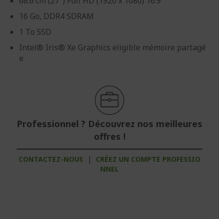
68.6 cm (27") Full HD (1920 x 1080) 16:9
16 Go, DDR4 SDRAM
1 To SSD
Intel® Iris® Xe Graphics eligible mémoire partagé
e
Professionnel ? Découvrez nos meilleures
offres !
CONTACTEZ-NOUS
|
CRÉEZ UN COMPTE PROFESSIO
NNEL