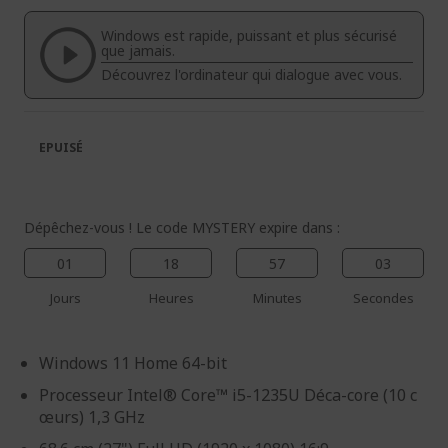
de
de
la
la
Windows est rapide, puissant et plus sécurisé
galerie
Galerie
que jamais.
d’images
d’images
Découvrez l'ordinateur qui dialogue avec vous.
EPUISÉ
Dépêchez-vous ! Le code MYSTERY expire dans :
01
18
57
03
Jours
Heures
Minutes
Secondes
Windows 11 Home 64-bit
Processeur Intel® Core™ i5-1235U Déca-core (10 c
œurs) 1,3 GHz