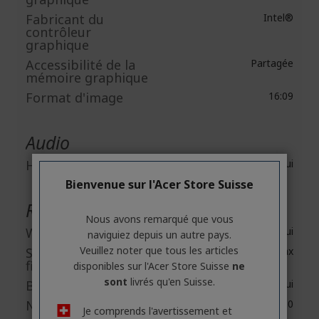
Fabricant du
Intel®
contrôleur
graphique
Accessibilité de la
Partagée
mémoire graphique
Format d'image
16:09
Audio
Haut-parleurs
Oui
Bienvenue sur l'Acer Store Suisse
Réseau et communication
Nous avons remarqué que vous
Wireless LAN
Oui
naviguiez depuis un autre pays.
Veuillez noter que tous les articles
Standard LAN sans
IEEE 802.11ax
fil
disponibles sur l'Acer Store Suisse
ne
sont
livrés qu'en Suisse.
Bluetooth
Oui
Norme Bluetooth
Bluetooth 5.0
Je comprends l'avertissement et