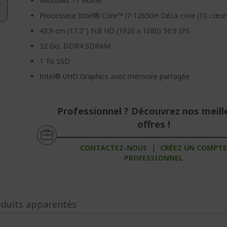
Windows 11 Home
Processeur Intel® Core™ i7-12650H Déca-core (10 cœur
43.9 cm (17.3") Full HD (1920 x 1080) 16:9 IPS
32 Go, DDR4 SDRAM
1 To SSD
Intel® UHD Graphics avec mémoire partagée
Professionnel ? Découvrez nos meill
offres !
CONTACTEZ-NOUS
|
CRÉEZ UN COMPT
PROFESSIONNEL
oduits apparentés