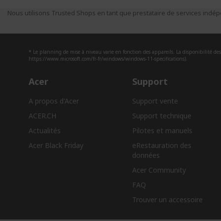
Nous utilisons Trusted Shops en tant que prestataire de services indépe
* Le planning de mise à niveau varie en fonction des appareils. La disponibilité des 
https://www.microsoft.com/fr-fr/windows/windows-11-specifications).
Acer
Support
A propos d'Acer
Support vente
ACER.CH
Support technique
Actualités
Pilotes et manuels
Acer Black Friday
eRestauration des
données​
Acer Community
FAQ
Trouver un accessoire