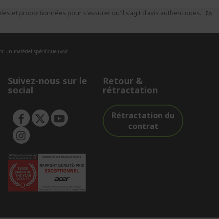
es et proportionnées pour s'assurer qu'il s'agit d'avis authentiques.
En
nt un matériel spécifique (voir
Suivez-nous sur le
Retour &
social
rétractation
Rétractation du
contrat