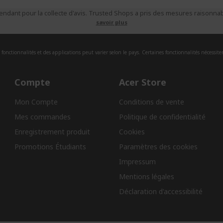
ndant pour la collecte d'avis. Trusted Shops a pris des mesures raisonnabl
savoir plus
fonctionnalités et des applications peut varier selon le pays. Certaines fonctionnalités nécessite
Compte
Acer Store
Mon Compte
Conditions de vente
Mes commandes
Politique de confidentialité
Enregistrement produit
Cookies
Promotions Étudiants
Paramètres des cookies
Impressum
Mentions légales
Déclaration d'accessibilité