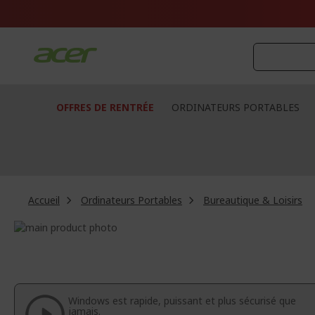
Aller
au
contenu
OFFRES DE RENTRÉE
ORDINATEURS PORTABLES
Accueil
Ordinateurs Portables
Bureautique & Loisirs
Passer
à
Passer
la
au
fin
début
de
de
la
la
Windows est rapide, puissant et plus sécurisé que
galerie
Galerie
jamais.