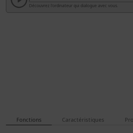
d’images
d’images
Découvrez l'ordinateur qui dialogue avec vous.
Fonctions
Caractéristiques
Pr