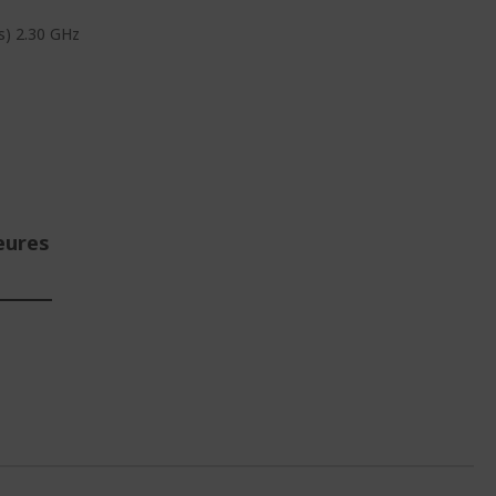
s) 2.30 GHz
eures
E