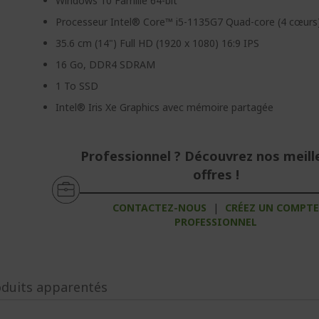
Windows 10 Famille 64-bit
Processeur Intel® Core™ i5-1135G7 Quad-core (4 cœurs
35.6 cm (14") Full HD (1920 x 1080) 16:9 IPS
16 Go, DDR4 SDRAM
1 To SSD
Intel® Iris Xe Graphics avec mémoire partagée
Professionnel ? Découvrez nos meill
offres !
CONTACTEZ-NOUS
|
CRÉEZ UN COMPT
PROFESSIONNEL
oduits apparentés