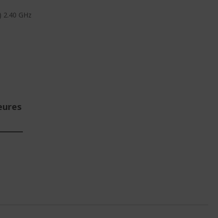
) 2.40 GHz
eures
E