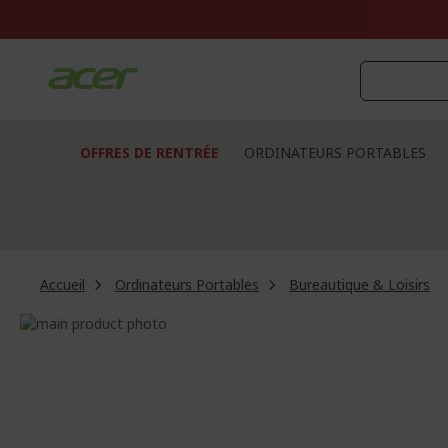
Aller
au
contenu
OFFRES DE RENTRÉE
ORDINATEURS PORTABLES
Accueil
Ordinateurs Portables
Bureautique & Loisirs
Passer
à
Passer
la
au
fin
début
de
de
la
la
galerie
Galerie