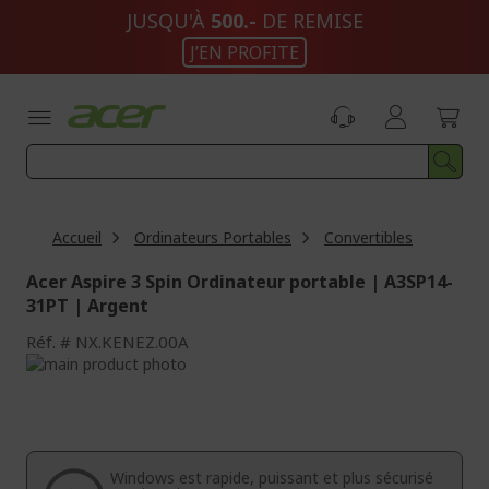
Aller
JUSQU'À
500.-
DE REMISE
au
J’EN PROFITE
contenu
Accueil
Ordinateurs Portables
Convertibles
Acer Aspire 3 Spin Ordinateur portable | A3SP14-
31PT | Argent
Réf.
NX.KENEZ.00A
Passer
à
Passer
la
au
fin
début
de
de
la
la
Windows est rapide, puissant et plus sécurisé