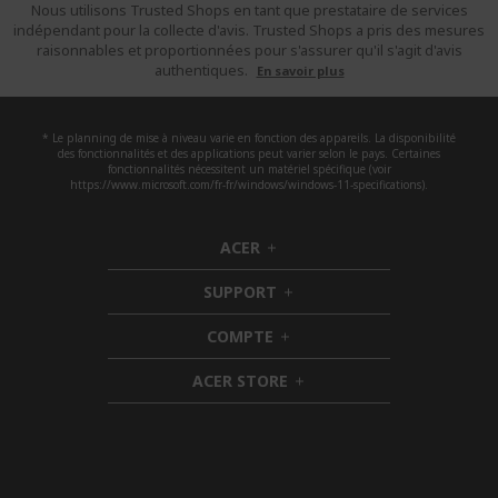
Nous utilisons Trusted Shops en tant que prestataire de services
indépendant pour la collecte d'avis. Trusted Shops a pris des mesures
raisonnables et proportionnées pour s'assurer qu'il s'agit d'avis
authentiques.
En savoir plus
* Le planning de mise à niveau varie en fonction des appareils. La disponibilité
des fonctionnalités et des applications peut varier selon le pays. Certaines
fonctionnalités nécessitent un matériel spécifique (voir
https://www.microsoft.com/fr-fr/windows/windows-11-specifications).
ACER
h
i
SUPPORT
d
h
d
i
COMPTE
e
h
d
n
i
d
ACER STORE
d
e
h
d
n
i
e
d
n
d
e
n