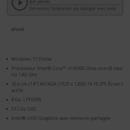
galerie
Galerie
que jamais.
d’images
d’images
Découvrez l'ordinateur qui dialogue avec vous.
EPUISÉ
Windows 11 Home
Processeur Intel® Core™ i3-N305 Octa-core (8 cœu
rs) 1.80 GHz
35.6 cm (14") WUXGA (1920 x 1200) 16:10 IPS Écran t
actile
8 Go, LPDDR5
512 Go SSD
Intel® UHD Graphics avec mémoire partagée