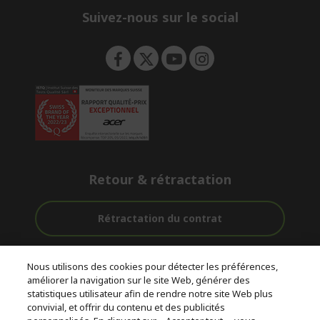
Suivez-nous sur le social
Retour & rétractation
Rétractation du contrat
Accompagnement
Livraison
Paiement
Nous utilisons des cookies pour détecter les préférences,
avant et après-
Gratuite
Sécurisé
améliorer la navigation sur le site Web, générer des
vente
statistiques utilisateur afin de rendre notre site Web plus
convivial, et offrir du contenu et des publicités
© 2026 Acer Inc.