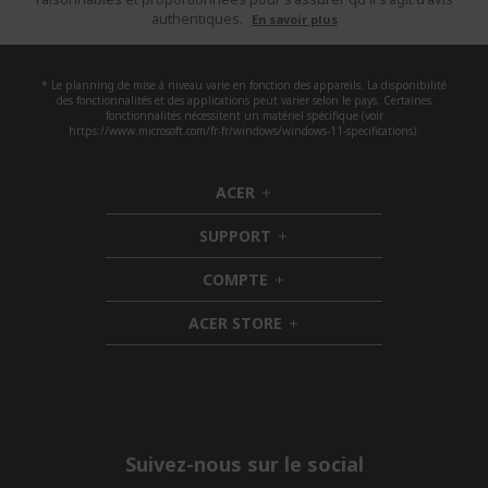
authentiques.
En savoir plus
* Le planning de mise à niveau varie en fonction des appareils. La disponibilité
des fonctionnalités et des applications peut varier selon le pays. Certaines
fonctionnalités nécessitent un matériel spécifique (voir
https://www.microsoft.com/fr-fr/windows/windows-11-specifications).
ACER
h
i
SUPPORT
d
h
d
i
COMPTE
e
h
d
n
i
d
ACER STORE
d
e
h
d
n
i
e
d
n
d
e
n
Suivez-nous sur le social