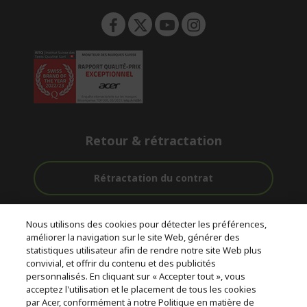
Retour & rétractation
Rétractation du contrat
Accompagnement
Livraison
Paiement
Nous utilisons des cookies pour détecter les préférences,
avant et après-
Gratuite
Sécurisé
améliorer la navigation sur le site Web, générer des
vente
statistiques utilisateur afin de rendre notre site Web plus
convivial, et offrir du contenu et des publicités
© 2026 Acer Inc.
personnalisés. En cliquant sur « Accepter tout », vous
CPYou BV est le revendeur et marchand agréé pour les produits et
acceptez l'utilisation et le placement de tous les cookies
services proposés au sein de ce magasin.
par Acer, conformément à notre Politique en matière de