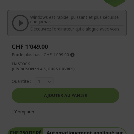
fin
début
de
de
la
la
Windows est rapide, puissant et plus sécurisé
galerie
Galerie
que jamais.
d’images
d’images
Découvrez l'ordinateur qui dialogue avec vous.
CHF 1'049.00
Prix le plus bas :
CHF 1'099.00
EN STOCK
(LIVRAISON : 1 À 5 JOURS OUVRÉS)
Quantité :
AJOUTER AU PANIER
Comparer
CHF 250 DE RÉ
Automatiquement appliqué sur