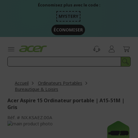
Aller
Économisez plus avec le code :
au
contenu
MYSTERY
ÉCONOMISER
Accueil
Ordinateurs Portables
Bureautique & Loisirs
Acer Aspire 15 Ordinateur portable | A15-51M |
Gris
Réf.
NX.KSAEZ.00A
Passer
à
Passer
-CHF 250
la
au