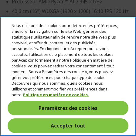
Processeur AMD Ryzen™ AI 7 345 2 GHz
40,6 cm (16") WUXGA (1920 x 1200) 16:10 IPS 120 Hz
16 Go, LPDDR5X
Nous utilisons des cookies pour détecter les préférences,
512 Go SSD
améliorer la navigation sur le site Web, générer des
statistiques utilisateur afin de rendre notre site Web plus
AMD Radeon™ Graphics mémoire partagée
convivial, et offrir du contenu et des publicités
personnalisés. En cliquant sur « Accepter tout », vous
acceptez l'utilisation et le placement de tous les cookies
par Acer, conformément à notre Politique en matière de
cookies. Vous pouvez retirer votre consentement à tout
moment. Sous « Paramètres des cookie », vous pouvez
Professionnel ? Découvrez nos meilleures
gérer vos préférences pour chaque type de cookie.
offres !
Découvrez qui nous sommes, quels cookies nous
utilisons et comment modifier vos préférences dans
notre
Politique en matière de cookies.
CONTACTEZ-NOUS
|
CRÉEZ UN COMPTE
PROFESSIONNEL
Paramètres des cookies
CHF 1'099.00
Accepter tout
EN STOCK