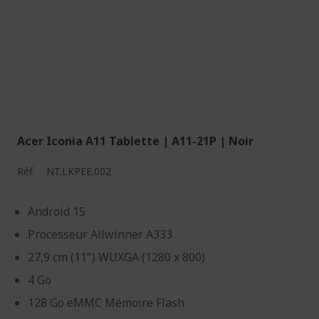
l
e
m
e
n
t
l
a
Acer Iconia A11 Tablette | A11-21P | Noir
p
a
Réf.
NT.LKPEE.002
g
e
Android 15
Processeur Allwinner A333
27,9 cm (11") WUXGA (1280 x 800)
4 Go
128 Go eMMC Mémoire Flash