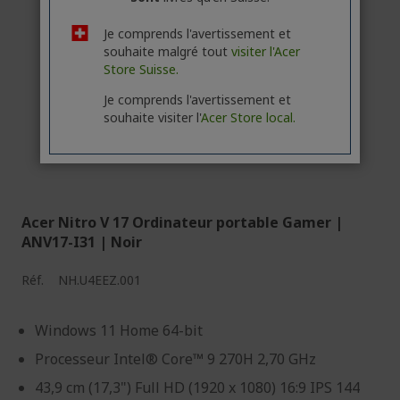
Je comprends l'avertissement et
souhaite malgré tout
visiter l'Acer
Store Suisse.
Je comprends l'avertissement et
souhaite visiter l'
Acer Store local.
Acer Nitro V 17 Ordinateur portable Gamer |
ANV17-I31 | Noir
Réf.
NH.U4EEZ.001
Windows 11 Home 64-bit
Processeur Intel® Core™ 9 270H 2,70 GHz
43,9 cm (17,3") Full HD (1920 x 1080) 16:9 IPS 144