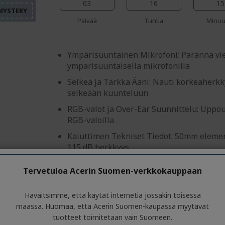
%%%%%%%%%%%%%%%
%%%%%%%%%%%%%%%
%%%%%%%%%%%%%%%
03
16
15
%%%%%%%%%%%%%%%
Päivää
Tuntia
Minuu
Ympärisuuntainen Mikrofoni: Paranna vie
ympärisuuntaisella mikrofonilla
Selkeä ja Tarkka Ääni: Nauti korkeaherkk
selkeään kuunteluun
RGB-valot ja Over-Ear Suunnittelu: Uppou
RGB-valoilla
Kaiuttimen Tekniset Tiedot: 50mm elemen
115 dB herkkyys
USB-liitäntä
Tervetuloa Acerin Suomen-verkkokauppaan
Havaitsimme, että käytät internetiä jossakin toisessa
maassa. Huomaa, että Acerin Suomen-kaupassa myytävät
Acerin kannettava CD/DVD-laite
tuotteet toimitetaan vain Suomeen.