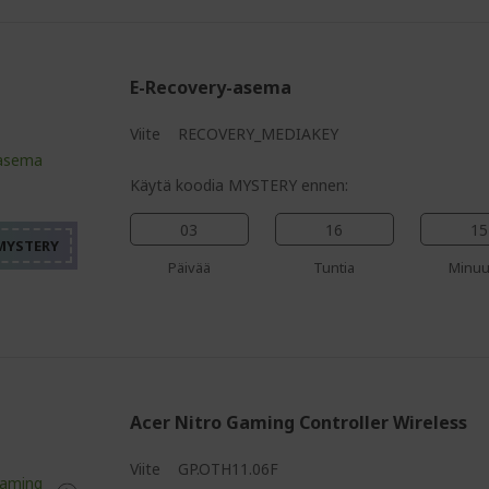
E-Recovery-asema
Viite
RECOVERY_MEDIAKEY
%%%%%%%%%%%%%%%%
%%%%%%%%%%%%%%%
Käytä koodia MYSTERY ennen:
%%%%%%%%%%%%%%%
%%%%%%%%%%%%%%%
03
16
15
%%%%%%%%%%%%%%%
Päivää
Tuntia
Minuu
Acer Nitro Gaming Controller Wireless
Viite
GP.OTH11.06F