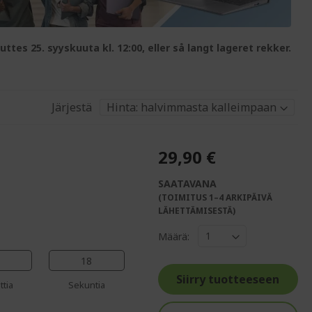
uttes 25. syyskuuta kl. 12:00, eller så langt lageret rekker.
Järjestä
29,90 €
SAATAVANA
(TOIMITUS 1–4 ARKIPÄIVÄ
%%%%%%%%%%%%%
LÄHETTÄMISESTÄ)
%%%%%%%%%%%%%%
Määrä:
%%%%%%%%%%%%%%
%%%%%%%%%%%%%%
17
%%%%%%%%%%%%%%
Siirry tuotteeseen
ttia
Sekuntia