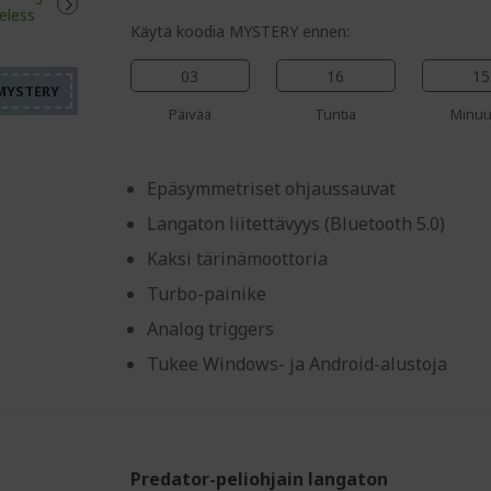
%%%%%%%%%%%%%%%%
%%%%%%%%%%%%%%%
Käytä koodia MYSTERY ennen:
%%%%%%%%%%%%%%%
%%%%%%%%%%%%%%%
03
16
15
%%%%%%%%%%%%%%%
Päivää
Tuntia
Minuu
Epäsymmetriset ohjaussauvat
Langaton liitettävyys (Bluetooth 5.0)
Kaksi tärinämoottoria
Turbo-painike
Analog triggers
Tukee Windows- ja Android-alustoja
Predator-peliohjain langaton