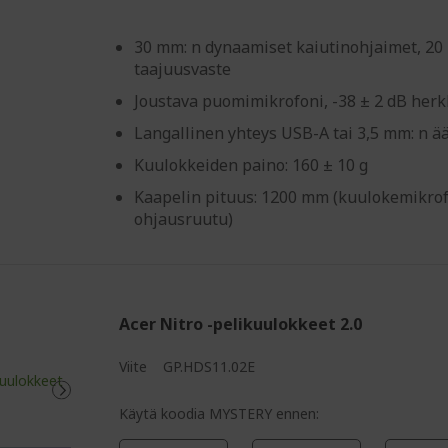
%%%%%%%%%%%%%%%
30 mm: n dynaamiset kaiutinohjaimet, 20 
taajuusvaste
Joustava puomimikrofoni, -38 ± 2 dB herk
Langallinen yhteys USB-A tai 3,5 mm: n ää
Kuulokkeiden paino: 160 ± 10 g
Kaapelin pituus: 1200 mm (kuulokemikrof
ohjausruutu)
Acer Nitro -pelikuulokkeet 2.0
Viite
GP.HDS11.02E
%%%%%%%%%%%%%%%%
Käytä koodia MYSTERY ennen: