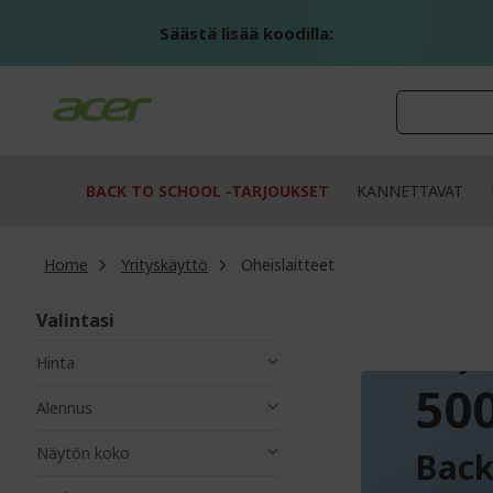
Skip
to
Säästä lisää koodilla:
Content
BACK TO SCHOOL -TARJOUKSET
KANNETTAVAT
Home
Yrityskäyttö
Oheislaitteet
Valintasi
ALE JO
Hinta
500
Alennus
Näytön koko
Back