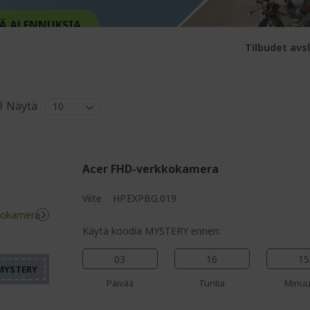
Ä ALENNUKSIA
Tilbudet avsl
9
Näytä
Acer FHD-verkkokamera
Viite
HP.EXPBG.019
%%%%%%%%%%%%%%%%
%%%%%%%%%%%%%%%
Käytä koodia MYSTERY ennen:
%%%%%%%%%%%%%%%
%%%%%%%%%%%%%%%
03
16
15
%%%%%%%%%%%%%%%
Päivää
Tuntia
Minuu