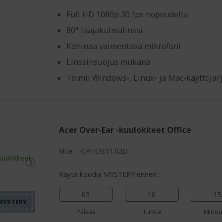
Full HD 1080p 30 fps nopeudella
80° laajakulmalinssi
Kohinaa vaimentava mikrofoni
Linssinsuojus mukana
Toimii Windows-, Linux- ja Mac-käyttöjär
Acer Over-Ear -kuulokkeet Office
Viite
GP.HDS11.02D
%%%%%%%%%%%%%%%%
%%%%%%%%%%%%%%%
Käytä koodia MYSTERY ennen:
%%%%%%%%%%%%%%%
%%%%%%%%%%%%%%%
03
16
15
Päivää
Tuntia
Minuu