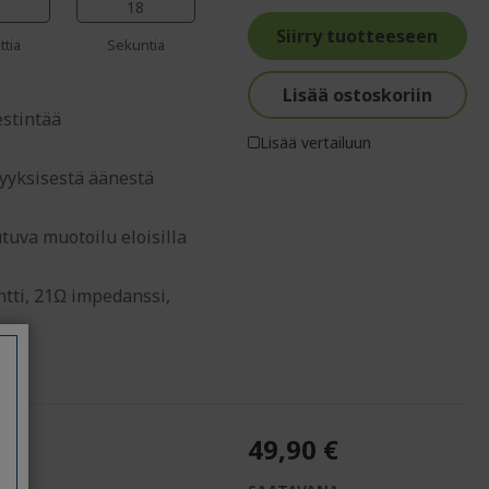
%%%%%%%%%%%%%%
%%%%%%%%%%%%%%
%%%%%%%%%%%%%%
17
%%%%%%%%%%%%%%
Siirry tuotteeseen
ttia
Sekuntia
Lisää ostoskoriin
stintää
Lisää vertailuun
yyksisestä äänestä
tuva muotoilu eloisilla
tti, 21Ω impedanssi,
49,90 €