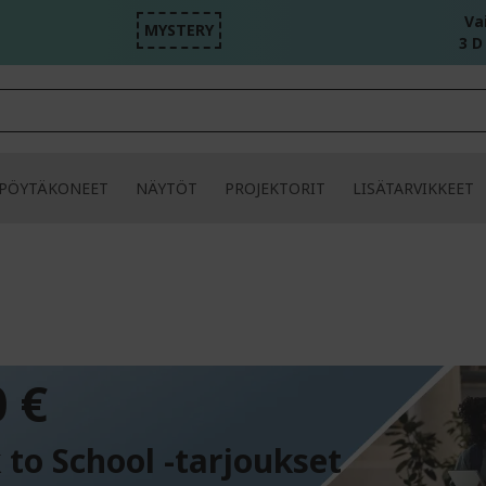
Va
MYSTERY
3 D
PÖYTÄKONEET
NÄYTÖT
PROJEKTORIT
LISÄTARVIKKEET
PA
 €
 to School -tarjoukset