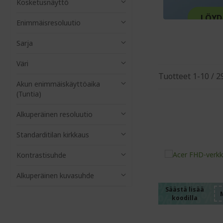
Kosketusnäyttö
LÖYD
Enimmäisresoluutio
Sarja
Väri
Tuotteet
1
-
10
/
2
Akun enimmäiskäyttöaika
(Tuntia)
Alkuperäinen resoluutio
Standarditilan kirkkaus
%%%%
Kontrastisuhde
%%%%
%%%%
Alkuperäinen kuvasuhde
%%%%
Säästä lisää
koodilla
%%%%