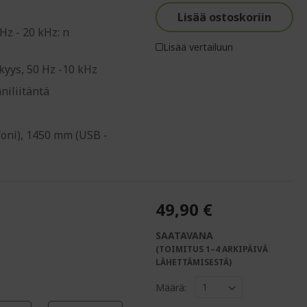
%%%%%%%%%%%%%%
Lisää ostoskoriin
Hz - 20 kHz: n
Lisää vertailuun
kyys, 50 Hz -10 kHz
niliitäntä
oni), 1450 mm (USB -
49,90 €
SAATAVANA
(TOIMITUS 1–4 ARKIPÄIVÄ
%%%%%%%%%%%%%
LÄHETTÄMISESTÄ)
Määrä: