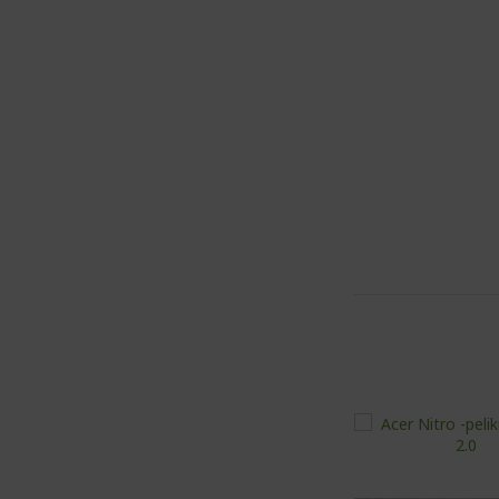
%%%%
%%%%