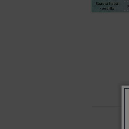
%%%%
%%%%
%%%%
Säästä lisää
koodilla
%%%%