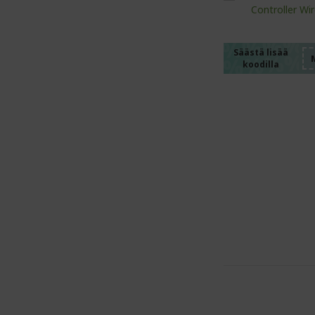
%%%%
%%%%
%%%%
%%%%
Säästä lisää
koodilla
%%%%