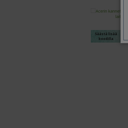
%%%%
%%%%
%%%%
%%%%
Säästä lisää
koodilla
%%%%