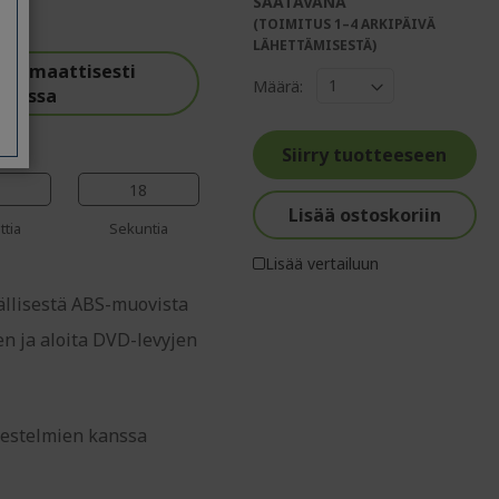
SAATAVANA
(TOIMITUS 1–4 ARKIPÄIVÄ
%%%%%%%%%%%%%
LÄHETTÄMISESTÄ)
%%%%%%%%%%%%%%
utomaattisesti
Määrä:
korissa
%%%%%%%%%%%%%%
%%%%%%%%%%%%%%
%%%%%%%%%%%%%%
Siirry tuotteeseen
17
Lisää ostoskoriin
ttia
Sekuntia
Lisää vertailuun
ällisestä ABS-muovista
een ja aloita DVD-levyjen
jestelmien kanssa