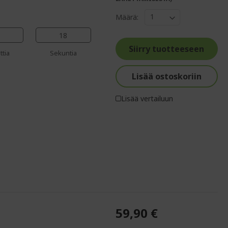
%%%%%%%%%%%%%
%%%%%%%%%%%%%%
Määrä:
%%%%%%%%%%%%%%
%%%%%%%%%%%%%%
17
%%%%%%%%%%%%%%
Siirry tuotteeseen
ttia
Sekuntia
Lisää ostoskoriin
Lisää vertailuun
59,90 €