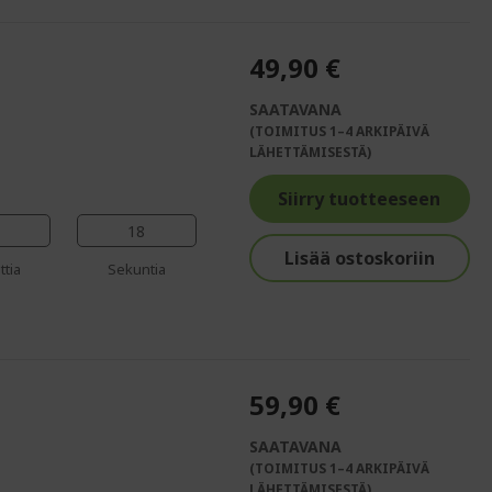
49,90 €
SAATAVANA
(TOIMITUS 1–4 ARKIPÄIVÄ
%%%%%%%%%%%%%
LÄHETTÄMISESTÄ)
%%%%%%%%%%%%%%
Siirry tuotteeseen
%%%%%%%%%%%%%%
%%%%%%%%%%%%%%
17
Lisää ostoskoriin
%%%%%%%%%%%%%%
ttia
Sekuntia
59,90 €
SAATAVANA
(TOIMITUS 1–4 ARKIPÄIVÄ
LÄHETTÄMISESTÄ)