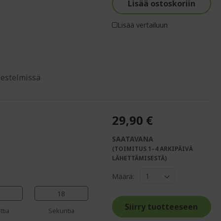
Lisää ostoskoriin
Lisää vertailuun
jestelmissä
29,90 €
SAATAVANA
(TOIMITUS 1–4 ARKIPÄIVÄ
%%%%%%%%%%%%%
LÄHETTÄMISESTÄ)
%%%%%%%%%%%%%%
Määrä:
%%%%%%%%%%%%%%
%%%%%%%%%%%%%%
17
Siirry tuotteeseen
ttia
Sekuntia