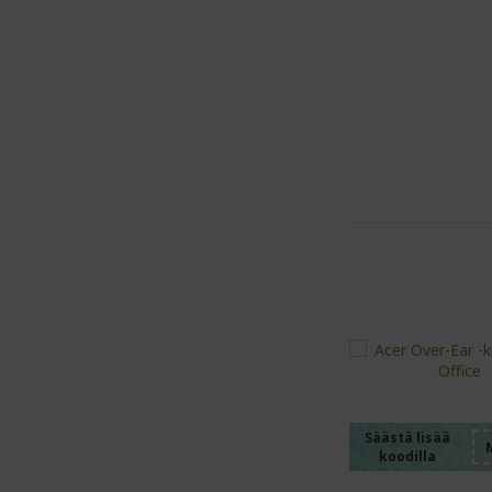
%%%%
%%%%
%%%%
%%%%
Säästä lisää
koodilla