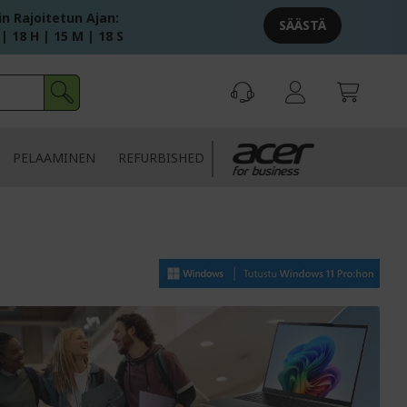
in Rajoitetun Ajan:
SÄÄSTÄ
 | 18 H | 15 M | 17 S
PELAAMINEN
REFURBISHED