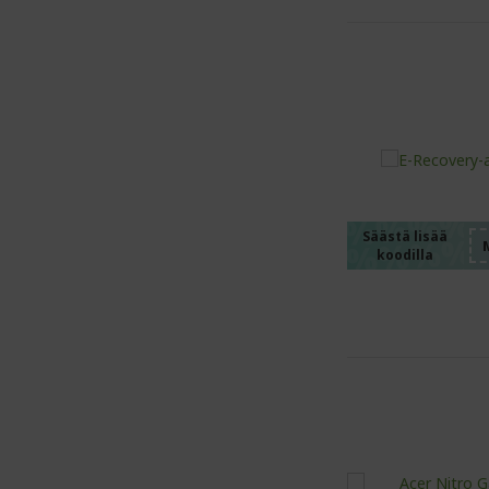
%%%%
%%%%
%%%%
%%%%
Säästä lisää
koodilla
%%%%