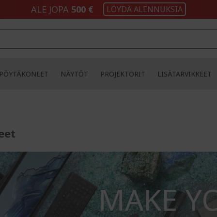
ALE JOPA
500 €
LÖYDÄ ALENNUKSIA
PÖYTÄKONEET
NÄYTÖT
PROJEKTORIT
LISÄTARVIKKEET
eet
MAKE Y