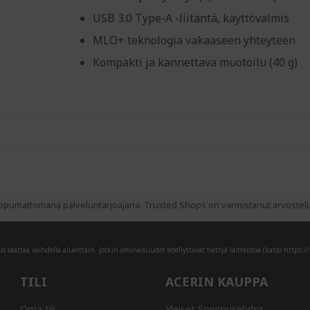
USB 3.0 Type-A -liitäntä, käyttövalmis
MLO+ teknologia vakaaseen yhteyteen
Kompakti ja kannettava muotoilu (40 g)
pumattomana palveluntarjoajana. Trusted Shops on varmistanut arvostelujen
 saattaa vaihdella alueittain. Jotkin ominaisuudet edellyttävät tiettyä laitteistoa (katso
https:/
TILI
ACERIN KAUPPA
Oma tili
Yleiset Sopimusehdot