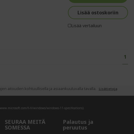
Lisää ostoskoriin
Lisää vertailuun
Page
You'
1
 aitouden kohtuullisella ja asiaankuuluvalla tavalla.
Lisätietoja
/www.microsoft.com/fi-fi/windows/windows-11-specifications).
SEURAA MEITÄ
Palautus ja
SOMESSA
peruutus