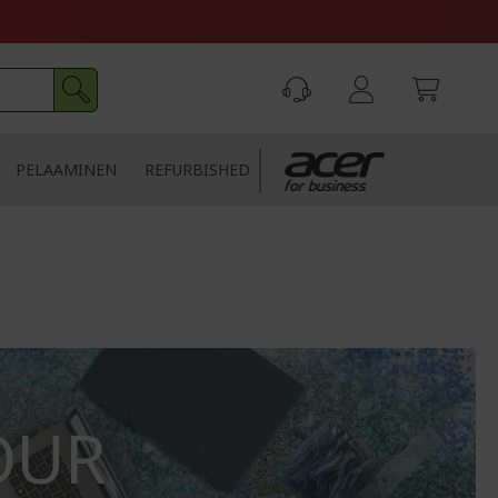
PELAAMINEN
REFURBISHED
OUR