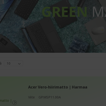
GREEN
M
ä
Acer Vero-hiirimatto | Harmaa
Viite
GP.MSP11.00A