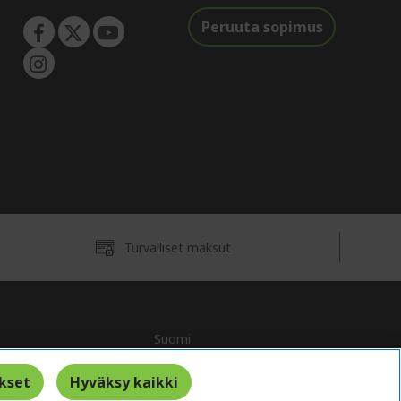
Peruuta sopimus
Turvalliset maksut
Suomi
kset
Hyväksy kaikki