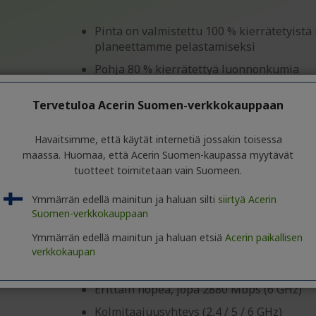
Pinta on valmistettu 100 % kierrätetyistä
planeettamme pelastamiseksi
Pohja 80 % kierrätettyä luonnonkumia
220x180x3mm
Tervetuloa Acerin Suomen-verkkokauppaan
Havaitsimme, että käytät internetiä jossakin toisessa
maassa. Huomaa, että Acerin Suomen-kaupassa myytävät
tuotteet toimitetaan vain Suomeen.
Acer Wave D7 WiFi-dongle
Ymmärrän edellä mainitun ja haluan silti
siirtyä Acerin
Suomen-verkkokauppaan
Viite
FF.G2YTA.001
Ymmärrän edellä mainitun ja haluan etsiä
Acerin paikallisen
verkkokaupan
Wi-Fi 7 USB Dongle (Tri-Band BE6500)
Erittäin nopea, jopa 2880 Mbps (6 GHz)
Kolmitaajuusyhteys (2,4 / 5 / 6 GHz)