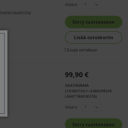
Määrä:
 materiaaleista
Siirry tuotteeseen
Lisää ostoskoriin
Lisää vertailuun
99,90 €
SAATAVANA
(TOIMITUS 1–4 ARKIPÄIVÄ
LÄHETTÄMISESTÄ)
Määrä:
Siirry tuotteeseen