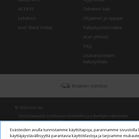
ACER.FI
Tekninen tuki
Lehdistö
Ohjaimet ja oppaat
Acer Black Friday
Palautustietoväline
Acer-yhteisö
FAQ
Lisävarusteiden
hakutyökalu
Ilmainen toimitus
© 2026 Acer Inc.
Tästä kaupasta ostettavien tuotteiden ja palvelujen valtuutettu
jälleenmyyjä on CPYou BV.
Evästeiden avulla tunnistamme käyttötapoja, parannamme sivustolla 
käyttäjäystävällisyyttä parantavia käyttötilastoja ja tarjoamme mukaut