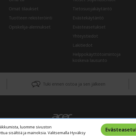
Omat tilaukset
Tietosuojakäytäntö
Tuotteen rekisteröinti
Evästekäytäntö
Opiskelija-alennukset
Evästeasetukset
Yhteystiedot
Lakitiedot
Helppokäyttötoimintoja
koskeva lausunto
Tuki ennen ostoa ja sen jälkeen
liikkumista, luomme sivuston
Evästeasetu
ettua sisältöä ja mainoksia. Valitsemalla Hyväksy