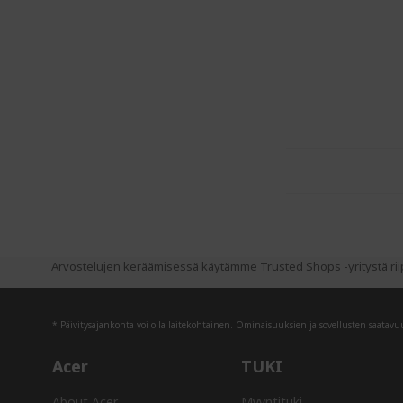
Arvostelujen keräämisessä käytämme Trusted Shops -yritystä riip
* Päivitysajankohta voi olla laitekohtainen. Ominaisuuksien ja sovellusten saatavuus
Acer
TUKI
About Acer
Myyntituki