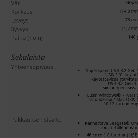
Väri
Hope
Korkeus
114,8 m
Leveys
78 m
Syvyys
11,7 m
Paino (noin)
148 
Sekalaista
Yhteensopivuus
SuperSpeed USB 3.2 Gen 
(USB 3.0) -liitänt
käytettävissä (tarvitaa
USB 3.2 Gen 1 
siirtonopeuksissa
Uusin Windows® 7 -versi
tai uudempi / Mac OS® 
10.12 tai uudemp
Pakkauksen sisältö
Kannettava Seagate® On
Touch -tallennustil
46 cm:n (18 tuuman) USB