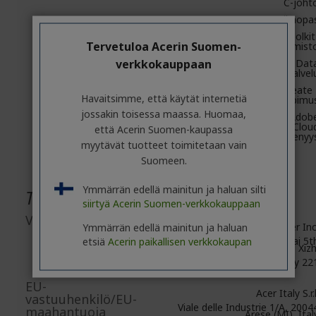
C-joht
Pikaopa
Ladattava Toolkit
Tervetuloa Acerin Suomen-
varmuuskopiointiohjelmist
verkkokauppaan
2 vuoden Rescue Dat
Recovery -palautuspalvel
1 vuoden Mylio Create 
Havaitsimme, että käytät internetiä
sopimu
jossakin toisessa maassa. Huomaa,
4 kuukauden Adob
Creative Clou
että Acerin Suomen-kaupassa
Photography -jäsenyy
myytävät tuotteet toimitetaan vain
Suomeen.
Ymmärrän edellä mainitun ja haluan silti
Tuotteiden yleinen turvallisuus
siirtyä Acerin Suomen-verkkokauppaan
Valmistajatiedot
Acer Inc
Ymmärrän edellä mainitun ja haluan
8F, No. 88, Section 1, Xin Tai 5t
etsiä
Acerin paikallisen verkkokaupan
Road, Xizh
New Taipei City 22
EU-
Acer Italy S.r.l
vastuuhenkilö/EU-
Viale delle Industrie 1/A, 2004
maahantuoja
Arese (MI), Ital