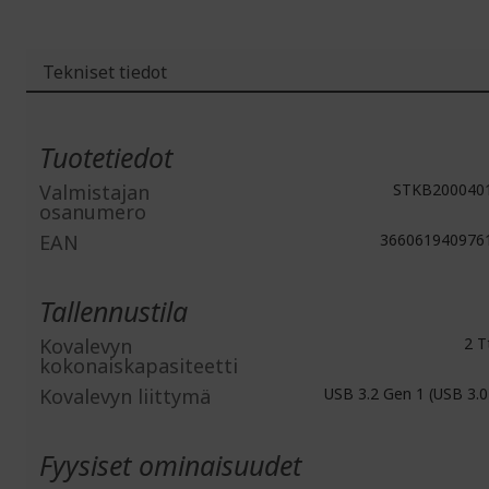
Tekniset tiedot
Lisätiedot
Tuotetiedot
Valmistajan
STKB200040
osanumero
EAN
366061940976
Tallennustila
Kovalevyn
2 T
kokonaiskapasiteetti
Kovalevyn liittymä
USB 3.2 Gen 1 (USB 3.0
Fyysiset ominaisuudet