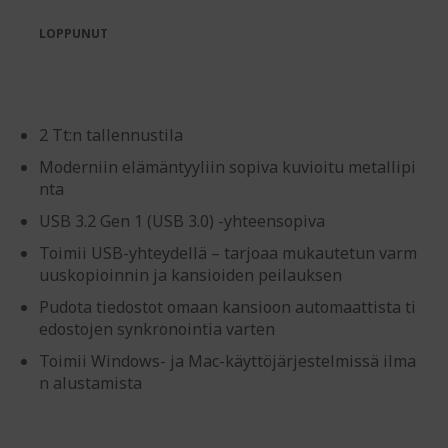
the
of
images
the
LOPPUNUT
gallery
images
gallery
2 Tt:n tallennustila
Moderniin elämäntyyliin sopiva kuvioitu metallipi
nta
USB 3.2 Gen 1 (USB 3.0) -yhteensopiva
Toimii USB-yhteydellä – tarjoaa mukautetun varm
uuskopioinnin ja kansioiden peilauksen
Pudota tiedostot omaan kansioon automaattista ti
edostojen synkronointia varten
Toimii Windows- ja Mac-käyttöjärjestelmissä ilma
n alustamista