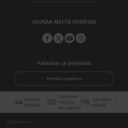
d
n
i
e
d
n
d
e
SEURAA MEITÄ SOMESSA
n
Palautus ja peruutus
Peruuta sopimus
Tuki ennen
Ilmainen
Turvalliset
ostoa ja
toimitus
maksut
sen jälkeen
© 2026 Acer Inc.