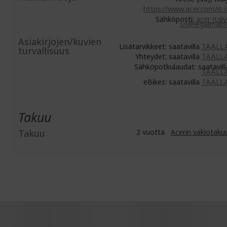
https://www.acer.com/it-i
Sähköposti:
acer-italy
srl@legalmail.i
Asiakirjojen/kuvien
Lisätarvikkeet: saatavilla
TÄÄLL
turvallisuus
Yhteydet: saatavilla
TÄÄLL
Sähköpotkulaudat: saatavill
TÄÄLL
eBikes: saatavilla
TÄÄLL
Takuu
Takuu
2 vuotta
Acerin vakiotaku