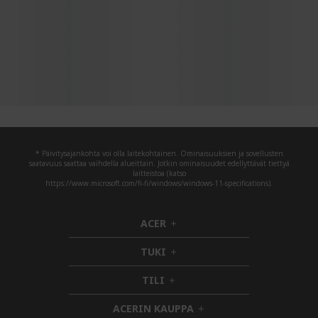
* Päivitysajankohta voi olla laitekohtainen. Ominaisuuksien ja sovellusten
saatavuus saattaa vaihdella alueittain. Jotkin ominaisuudet edellyttävät tiettyä
laitteistoa (katso
https://www.microsoft.com/fi-fi/windows/windows-11-specifications).
ACER
h
i
TUKI
d
h
d
i
TILI
h
e
d
i
n
d
ACERIN KAUPPA
d
e
h