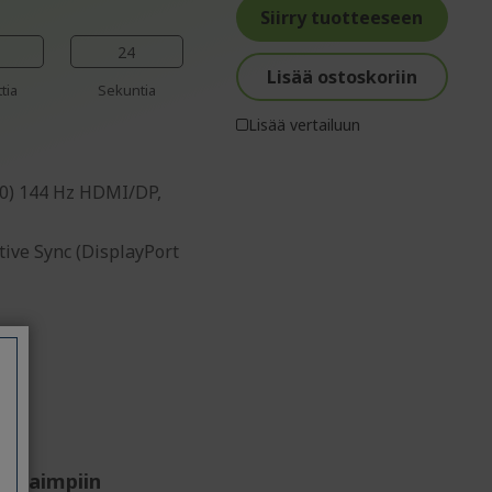
%%%%%%%%%%%%%%
%%%%%%%%%%%%%%
%%%%%%%%%%%%%%
Siirry tuotteeseen
23
Lisää ostoskoriin
tia
Sekuntia
Lisää vertailuun
080) 144 Hz HDMI/DP,
tive Sync (DisplayPort
arhaimpiin