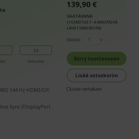
139,90 €
ta
SAATAVANA
(TOIMITUS 1–4 ARKIPÄIVÄ
%%%%%%%%%%%%%%
LÄHETTÄMISESTÄ)
%%%%%%%%%%%%%%
Määrä:
%%%%%%%%%%%%%%
%%%%%%%%%%%%%%
23
%%%%%%%%%%%%%%
Siirry tuotteeseen
tia
Sekuntia
Lisää ostoskoriin
Lisää vertailuun
 1080) 144 Hz HDMI/DP,
tive Sync (DisplayPort