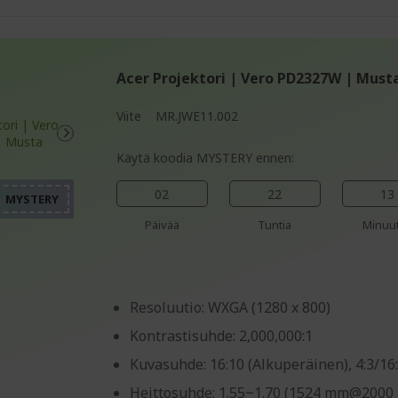
Acer Projektori | Vero PD2327W | Must
Viite
MR.JWE11.002
%%%%%%%%%%%%%%%%
%%%%%%%%%%%%%%%%
Käytä koodia MYSTERY ennen:
%%%%%%%%%%%%%%%%
%%%%%%%%%%%%%%%%
02
22
13
%%%%%%%%%%%%%%%%
Päivää
Tuntia
Minuut
Resoluutio: WXGA (1280 x 800)
Kontrastisuhde: 2,000,000:1
Kuvasuhde: 16:10 (Alkuperäinen), 4:3/16
Heittosuhde: 1.55~1.70 (1524 mm@2000