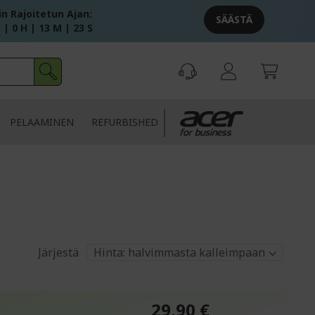
in Rajoitetun Ajan:
SÄÄSTÄ
 | 0 H | 13 M | 22 S
PELAAMINEN
REFURBISHED
Järjestä
29,90 €