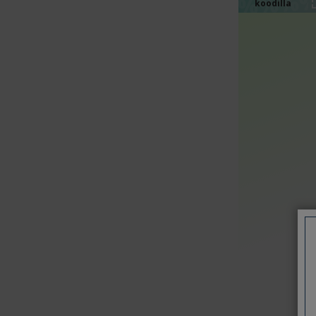
%%%
%%%
koodilla
%%%