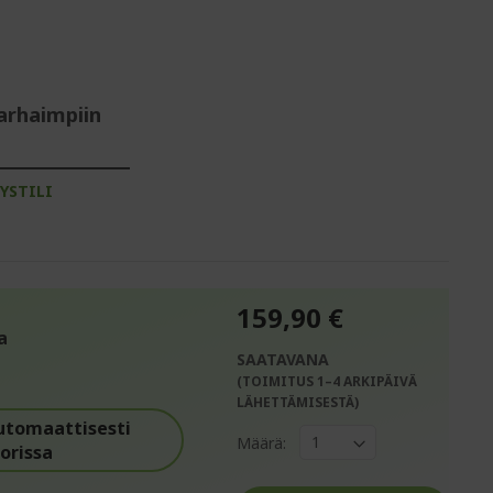
arhaimpiin
YSTILI
159,90 €
a
SAATAVANA
(TOIMITUS 1–4 ARKIPÄIVÄ
%%%%%%%%%%%%%%
LÄHETTÄMISESTÄ)
%%%%%%%%%%%%%%
utomaattisesti
Määrä:
orissa