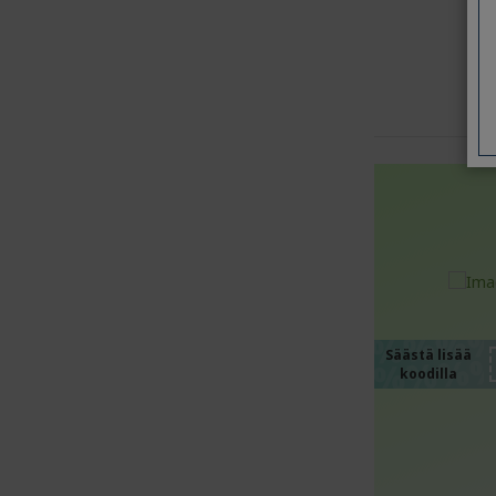
%%%
%%%
%%%
%%%
Säästä lisää
koodilla
%%%