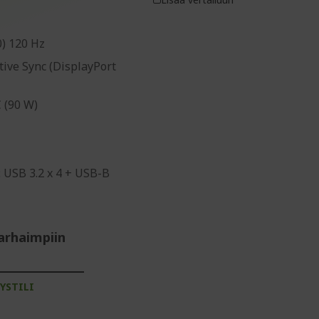
0) 120 Hz
tive Sync (DisplayPort
 (90 W)
 USB 3.2 x 4 + USB-B
arhaimpiin
YSTILI