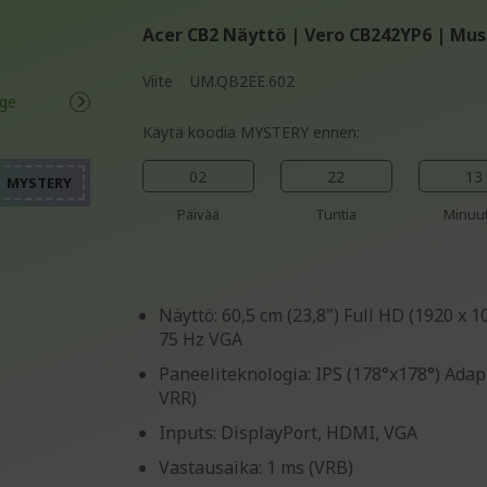
Acer CB2 Näyttö | Vero CB242YP6 | Mus
Viite
UM.QB2EE.602
%%%%%%%%%%%%%%%%
%%%%%%%%%%%%%%%%
Käytä koodia MYSTERY ennen:
%%%%%%%%%%%%%%%%
%%%%%%%%%%%%%%%%
02
22
13
%%%%%%%%%%%%%%%%
Päivää
Tuntia
Minuut
Näyttö: 60,5 cm (23,8") Full HD (1920 x
75 Hz VGA
Paneeliteknologia: IPS (178°x178°) Adap
VRR)
Inputs: DisplayPort, HDMI, VGA
Vastausaika: 1 ms (VRB)