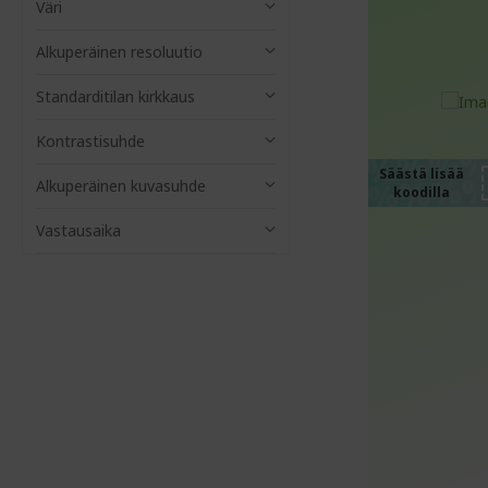
Väri
Alkuperäinen resoluutio
%%%
Standarditilan kirkkaus
%%%
%%%
Kontrastisuhde
%%%
Säästä lisää
Alkuperäinen kuvasuhde
koodilla
%%%
Vastausaika