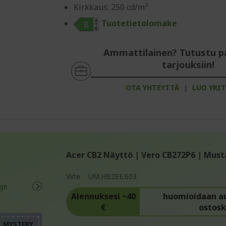
Kirkkaus: 250 cd/m²
Tuotetietolomake
Ammattilainen? Tutustu p
tarjouksiin!
OTA YHTEYTTÄ
|
LUO YRIT
Acer CB2 Näyttö | Vero CB272P6 | Must
Viite
UM.HB2EE.603
%%%%%%%%%%%%%%%%
%%%%%%%%%%%%%%%%
Alennuksesi −40
huomioidaan a
€
ostosk