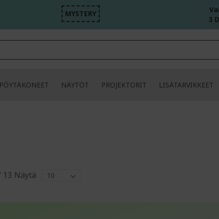
Va
MYSTERY
3 D
PÖYTÄKONEET
NÄYTÖT
PROJEKTORIT
LISÄTARVIKKEET
/
13
Näytä