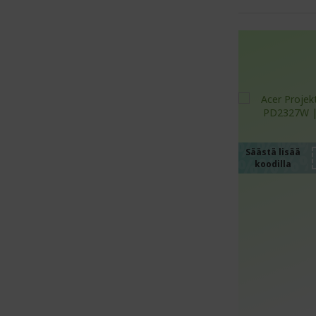
%%%
%%%
%%%
%%%
Säästä lisää
koodilla
%%%