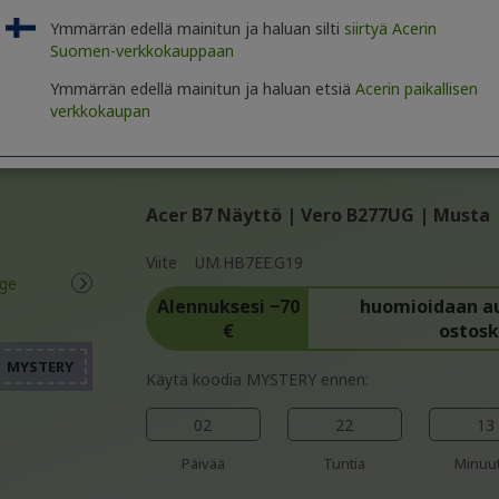
tarjouksiin!
Ymmärrän edellä mainitun ja haluan silti
siirtyä Acerin
Suomen-verkkokauppaan
OTA YHTEYTTÄ
|
LUO YRIT
Ymmärrän edellä mainitun ja haluan etsiä
Acerin paikallisen
verkkokaupan
Acer B7 Näyttö | Vero B277UG | Musta
Viite
UM.HB7EE.G19
%%%%%%%%%%%%%%%%
%%%%%%%%%%%%%%%%
Alennuksesi −70
huomioidaan a
%%%%%%%%%%%%%%%%
€
ostosk
%%%%%%%%%%%%%%%%
%%%%%%%%%%%%%%%%
Käytä koodia MYSTERY ennen:
02
22
13
Päivää
Tuntia
Minuut