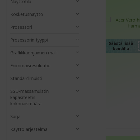
Näyttötila
Kosketusnäyttö
%%%
%%%
Prosessori
%%%
Prosessorin tyyppi
%%%
Säästä lisää
koodilla
%%%
Grafiikkaohjaimen malli
Enimmäisresoluutio
Standardimuisti
SSD-massamuistin
kapasiteetin
kokonaismäärä
Sarja
Käyttöjärjestelmä