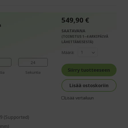
549,90 €
a
SAATAVANA
(TOIMITUS 1–4 ARKIPÄIVÄ
%%%%%%%%%%%%%%
LÄHETTÄMISESTÄ)
%%%%%%%%%%%%%%
Määrä:
%%%%%%%%%%%%%%
%%%%%%%%%%%%%%
23
%%%%%%%%%%%%%%
Siirry tuotteeseen
tia
Sekuntia
Lisää ostoskoriin
Lisää vertailuun
:9 (Supported)
 mm)