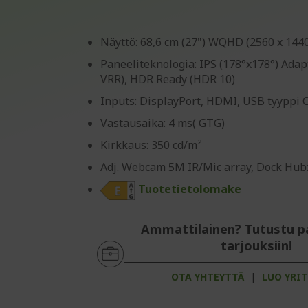
Näyttö: 68,6 cm (27") WQHD (2560 x 144
Paneeliteknologia: IPS (178°x178°) Adap
VRR), HDR Ready (HDR 10)
Inputs: DisplayPort, HDMI, USB tyyppi C
Vastausaika: 4 ms( GTG)
Kirkkaus: 350 cd/m²
Adj. Webcam 5M IR/Mic array, Dock Hub:
Tuotetietolomake
Ammattilainen? Tutustu p
tarjouksiin!
OTA YHTEYTTÄ
|
LUO YRIT