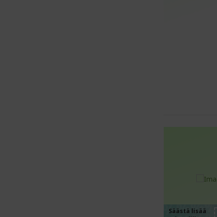
%%%
%%%
Säästä lisää