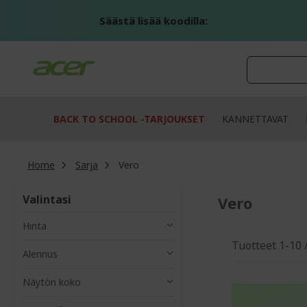
Skip
to
Säästä lisää koodilla:
Content
BACK TO SCHOOL -TARJOUKSET
KANNETTAVAT
Home
Sarja
Vero
Valintasi
Vero
Hinta
Tuotteet
1
-
10
Alennus
Näytön koko