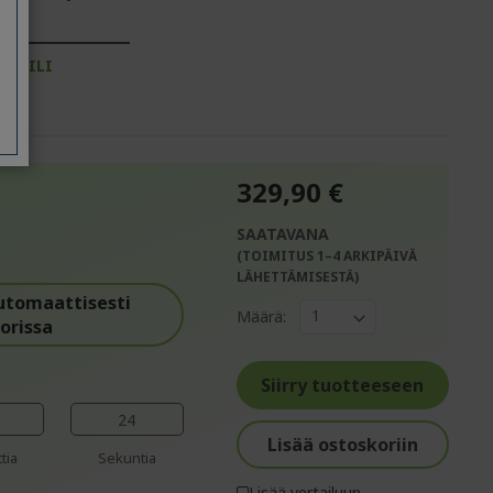
YSTILI
329,90 €
SAATAVANA
(TOIMITUS 1–4 ARKIPÄIVÄ
%%%%%%%%%%%%%%
LÄHETTÄMISESTÄ)
%%%%%%%%%%%%%%
utomaattisesti
Määrä:
%%%%%%%%%%%%%%
orissa
%%%%%%%%%%%%%%
%%%%%%%%%%%%%%
Siirry tuotteeseen
23
Lisää ostoskoriin
tia
Sekuntia
Lisää vertailuun