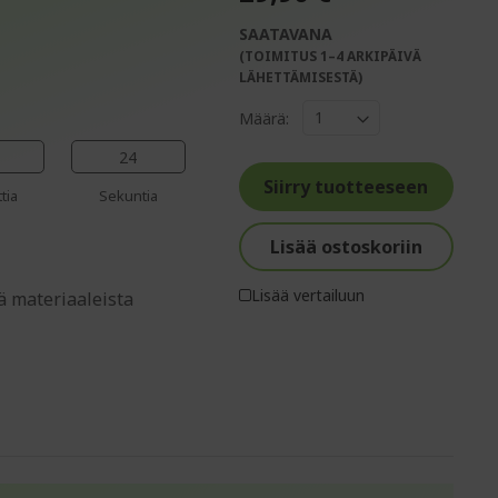
SAATAVANA
(TOIMITUS 1–4 ARKIPÄIVÄ
%%%%%%%%%%%%%%
LÄHETTÄMISESTÄ)
%%%%%%%%%%%%%%
Määrä:
%%%%%%%%%%%%%%
%%%%%%%%%%%%%%
23
%%%%%%%%%%%%%%
Siirry tuotteeseen
tia
Sekuntia
Lisää ostoskoriin
Lisää vertailuun
ä materiaaleista