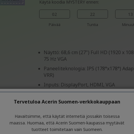
%%%%%%%%%%%%%%%%
%%%%%%%%%%%%%%%%
%%%%%%%%%%%%%%%%
Käytä koodia MYSTERY ennen:
02
22
13
Päivää
Tuntia
Minuut
Näyttö: 68,6 cm (27") Full HD (1920 x 1
75 Hz VGA
Paneeliteknologia: IPS (178°x178°) Adap
VRR)
Inputs: DisplayPort, HDMI, VGA
Vastausaika: 1 ms (VRB)
Tervetuloa Acerin Suomen-verkkokauppaan
Kirkkaus: 250 cd/m²
Tuotetietolomake
Havaitsimme, että käytät internetiä jossakin toisessa
maassa. Huomaa, että Acerin Suomen-kaupassa myytävät
tuotteet toimitetaan vain Suomeen.
Ammattilainen? Tutustu p