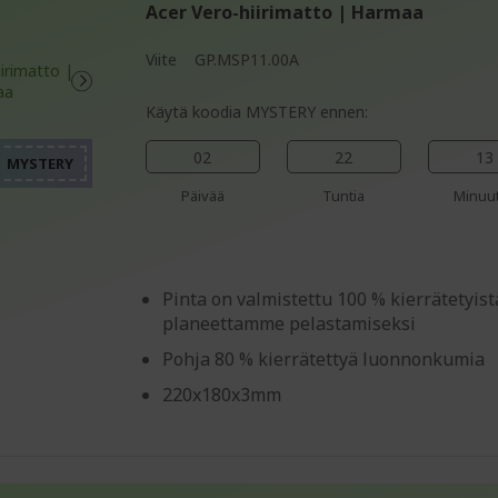
Acer Vero-hiirimatto | Harmaa
Viite
GP.MSP11.00A
%%%%%%%%%%%%%%%%
%%%%%%%%%%%%%%%%
Käytä koodia MYSTERY ennen:
%%%%%%%%%%%%%%%%
%%%%%%%%%%%%%%%%
02
22
13
%%%%%%%%%%%%%%%%
Päivää
Tuntia
Minuut
Pinta on valmistettu 100 % kierrätetyist
planeettamme pelastamiseksi
Pohja 80 % kierrätettyä luonnonkumia
220x180x3mm