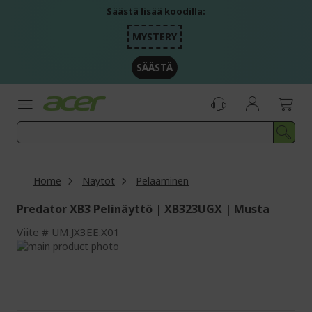
Skip
Säästä lisää koodilla:
to
Content
MYSTERY
SÄÄSTÄ
Home
Näytöt
Pelaaminen
Predator XB3 Pelinäyttö | XB323UGX | Musta
Viite
UM.JX3EE.X01
Skip
to
Skip
the
to
end
the
of
beginning