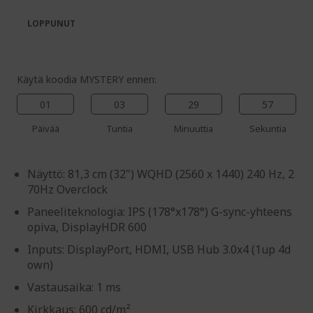
the
of
images
the
LOPPUNUT
gallery
images
gallery
Käytä koodia MYSTERY ennen:
01
03
29
57
Päivää
Tuntia
Minuuttia
Sekuntia
Näyttö: 81,3 cm (32") WQHD (2560 x 1440) 240 Hz, 2
70Hz Overclock
Paneeliteknologia: IPS (178°x178°) G-sync-yhteens
opiva, DisplayHDR 600
Inputs: DisplayPort, HDMI, USB Hub 3.0x4 (1up 4d
own)
Vastausaika: 1 ms
Kirkkaus: 600 cd/m²