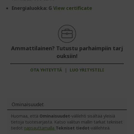
Energialuokka: G
View certificate
Ammattilainen? Tutustu parhaimpiin tarj
ouksiin!
OTA YHTEYTTÄ
|
LUO YRITYSTILI
Ominaisuudet
Huomaa, että
Ominaisuudet
-välilehti sisältää yleisiä
tietoja tuotesarjasta. Katso valitun mallin tarkat tekniset
tiedot
napsauttamalla
Tekniset tiedot
-välilehteä.