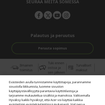
e
SEURAA MEITÄ SOMESSA
n
Palautus ja peruutus
Peruuta sopimus
Tuki ennen
Ilmainen
Turvalliset
ostoa ja
toimitus
maksut
sen jälkeen
Evästeiden avulla tunnistamme käyttötapoja, parannamme
© 2026 Acer Inc.
sivustolla liikkumista, luomme sivuston
Tästä kaupasta ostettavien tuotteiden ja palvelujen valtuutettu
käyttäjäystävällisyyttä parantavia käyttötilastoja ja
jälleenmyyjä on CPYou BV.
tarjoamme mukautettua sisältöä ja mainoksia. Valitsemalla
Hyväksy kaikki hyväksyt, että Acer voi käyttää kaikkia
evästeitään evästekäytäntönsä mukaisesti. Voit perua