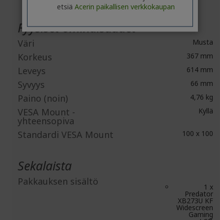
etsiä
Acerin paikallisen verkkokaupan
Fyysiset ominaisuudet
Väri
Musta
Korkeus
367 mm
Leveys
614 mm
Syvyys
66 mm
Paino (noin)
4,76 kg
VESA Mount -
Kyllä
yhteensopiva
Standardi VESA Mount
100 x 100
Sekalaista
Pakkauksen sisältö
1 x
Predator
XB273U KF
Widescreen
Gaming