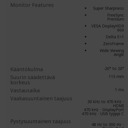
Monitor Features
Super Sharpness
FreeSync
Premium
VESA DisplayHDR
600
Delta E<1
ZeroFrame
Wide Viewing
Angle
Kääntökulma
-20° to 20°
Suurin säädettävä
115 mm
korkeus
Vastausaika
1 ms
Vaakasuuntainen taajuus
30 kHz to 470 kHz -
HDMI
470 kHz - DisplayPort
470 kHz - USB tyyppi C
Pystysuuntainen taajuus
48 Hz to 300 Hz -