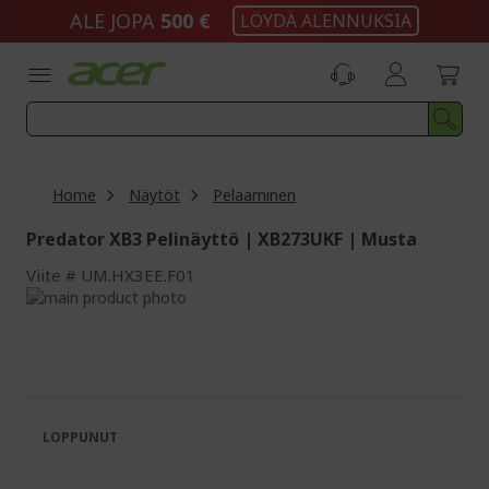
Skip
ALE JOPA
500 €
LÖYDÄ ALENNUKSIA
to
Content
Home
Näytöt
Pelaaminen
Predator XB3 Pelinäyttö | XB273UKF | Musta
Viite
UM.HX3EE.F01
Skip
to
Skip
the
to
end
the
of
beginning
the
of
images
the
LOPPUNUT
gallery
images
gallery