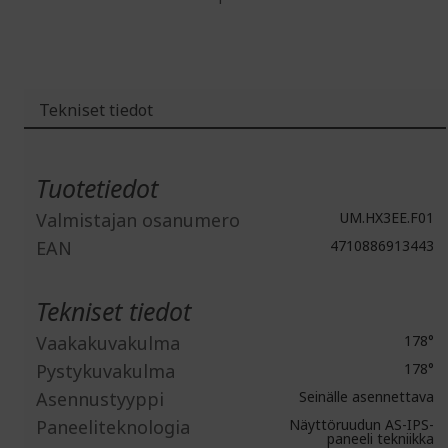
Tekniset tiedot
Lisätiedot
Tuotetiedot
Valmistajan osanumero
UM.HX3EE.F01
EAN
4710886913443
Tekniset tiedot
Vaakakuvakulma
178°
Pystykuvakulma
178°
Asennustyyppi
Seinälle asennettava
Paneeliteknologia
Näyttöruudun AS-IPS-
paneeli tekniikka