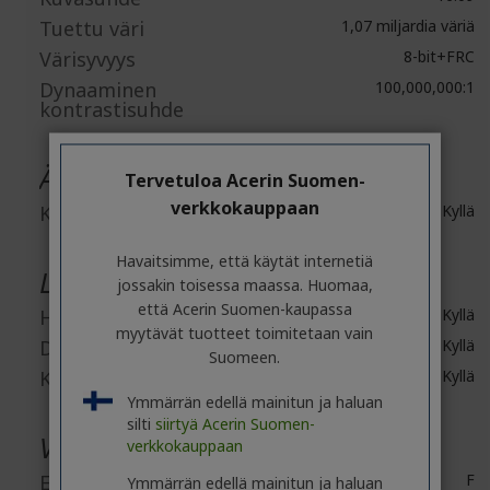
Tuettu väri
1,07 miljardia väriä
Värisyvyys
8-bit+FRC
Dynaaminen
100,000,000:1
kontrastisuhde
Äänet
Tervetuloa Acerin Suomen-
verkkokauppaan
Kaiuttimet
Kyllä
Havaitsimme, että käytät internetiä
Liitännät/portit
jossakin toisessa maassa. Huomaa,
että Acerin Suomen-kaupassa
HDMI
Kyllä
myytävät tuotteet toimitetaan vain
DisplayPort
Kyllä
Suomeen.
Kuuloke
Kyllä
Ymmärrän edellä mainitun ja haluan
silti
siirtyä Acerin Suomen-
Virtaratkaisun kuvaus
verkkokauppaan
Energiatehokkuusluokitus
F
Ymmärrän edellä mainitun ja haluan