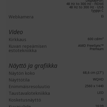
DisplayPort
48 Hz to 300 Hz - HDMI
48 Hz to 300 Hz - USB
tyyppi C
Webkamera
Ei
Video
Kirkkaus
600 cd/m²
Kuvan repeämisen
AMD FreeSync™
Premium
estotekniikka
Näyttö ja grafiikka
Näytön koko
68,6 cm (27")
Näyttötila
WQHD
Enimmäisresoluutio
2560 x 1440
Taustavalotekniikka
LED
Kosketusnäyttö
Ei
Kuvasuhde
16:09