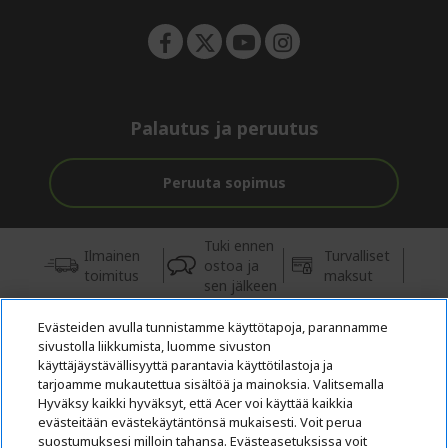
Palautus ja peruutus
Peruuta sopimus
Tuki ennen
Ilmainen
Turvalliset
ostoa ja
toimitus
maksut
sen jälkeen
Evästeiden avulla tunnistamme käyttötapoja, parannamme
© 2026 Acer Inc.
sivustolla liikkumista, luomme sivuston
Tästä kaupasta ostettavien tuotteiden ja palvelujen valtuutettu
käyttäjäystävällisyyttä parantavia käyttötilastoja ja
jälleenmyyjä on CPYou BV.
tarjoamme mukautettua sisältöä ja mainoksia. Valitsemalla
Hyväksy kaikki hyväksyt, että Acer voi käyttää kaikkia
evästeitään evästekäytäntönsä mukaisesti. Voit perua
suostumuksesi milloin tahansa. Evästeasetuksissa voit