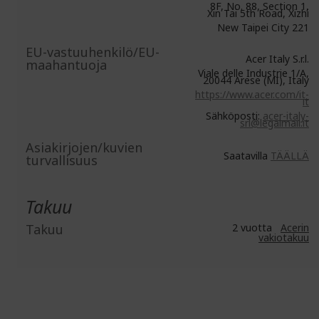
8F, No. 88, Section 1,
Xin Tai 5th Road, Xizhi
New Taipei City 221
EU-vastuuhenkilö/EU-
Acer Italy S.r.l.
maahantuoja
Viale delle Industrie 1/A,
20044 Arese (MI), Italy
https://www.acer.com/it-
it
Sähköposti:
acer-italy-
srl@legalmail.it
Asiakirjojen/kuvien
Saatavilla
TÄÄLLÄ
turvallisuus
Takuu
Takuu
2 vuotta
Acerin
vakiotakuu