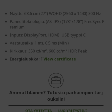
Näyttö: 68,6 cm (27") WQHD (2560 x 1440) 300 Hz
Paneeliteknologia: (AS-IPS) (178°x178°) FreeSync P
remium
Inputs: DisplayPort, HDMI, USB tyyppi C
Vastausaika: 1 ms, 0.5 ms (Min.)
Kirkkaus: 350 cd/m², 600 cd/m² HDR Peak
Energialuokka: F
View certificate
Ammattilainen? Tutustu parhaimpiin tarj
ouksiin!
OTA YHTEYTTÄ
|
LUO YRITYSTILI