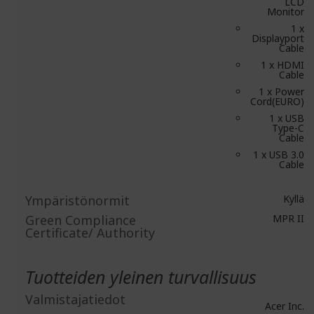
LCD
Monitor
1 x
Displayport
Cable
1 x HDMI
Cable
1 x Power
Cord(EURO)
1 x USB
Type-C
Cable
1 x USB 3.0
Cable
Ympäristönormit
Kyllä
Green Compliance
MPR II
Certificate/ Authority
Tuotteiden yleinen turvallisuus
Valmistajatiedot
Acer Inc.