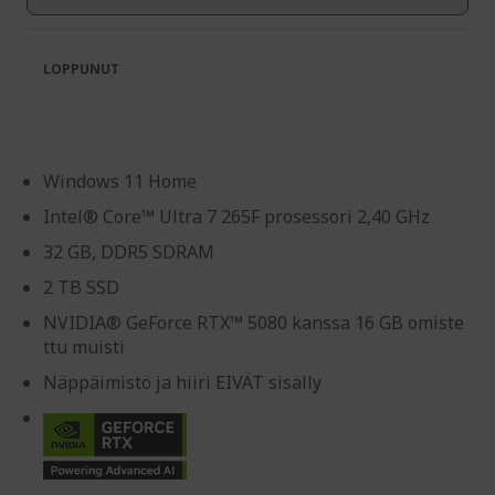
gallery
LOPPUNUT
Windows 11 Home
Intel® Core™ Ultra 7 265F prosessori 2,40 GHz
32 GB, DDR5 SDRAM
2 TB SSD
NVIDIA® GeForce RTX™ 5080 kanssa 16 GB omiste
ttu muisti
Näppäimistö ja hiiri EIVÄT sisälly