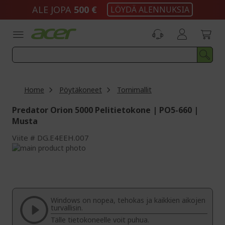
Skip
ALE JOPA
500 €
LÖYDÄ ALENNUKSIA
to
Content
Home
Pöytäkoneet
Tornimallit
Predator Orion 5000 Pelitietokone | PO5-660 |
Musta
Viite
DG.E4EEH.007
Skip
to
Skip
the
to
end
the
of
beginning
the
of
Windows on nopea, tehokas ja kaikkien aikojen
images
the
turvallisin.
gallery
images
Tälle tietokoneelle voit puhua.