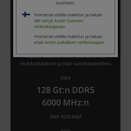
Suomeen.
Ymmärrän edellä mainitun ja haluan
silti
siirtyä Acerin Suomen-
verkkokauppaan
Ymmärrän edellä mainitun ja haluan
etsiä
Acerin paikallisen verkkokaupan