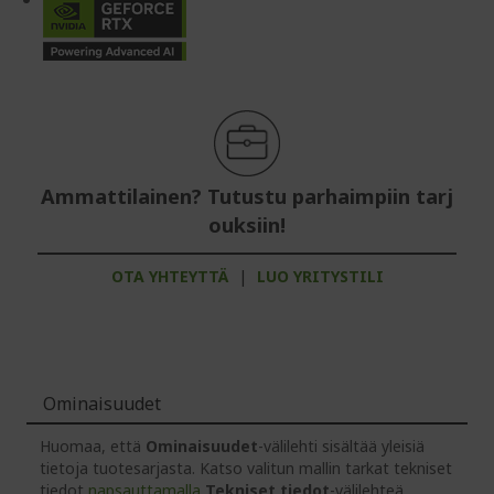
Ammattilainen? Tutustu parhaimpiin tarj
ouksiin!
OTA YHTEYTTÄ
|
LUO YRITYSTILI
Ominaisuudet
Huomaa, että
Ominaisuudet
-välilehti sisältää yleisiä
tietoja tuotesarjasta. Katso valitun mallin tarkat tekniset
tiedot
napsauttamalla
Tekniset tiedot
-välilehteä.