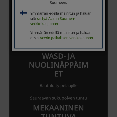
Suomeen.
Ymmärrän edellä mainitun ja haluan
silti
siirtyä Acerin Suomen-
verkkokauppaan
Ymmärrän edellä mainitun ja haluan
etsiä
Acerin paikallisen verkkokaupan