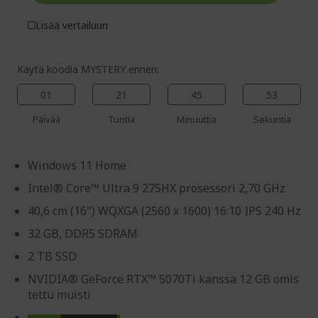
Lisää vertailuun
Käytä koodia MYSTERY ennen:
01
21
45
52
Päivää
Tuntia
Minuuttia
Sekuntia
Windows 11 Home
Intel® Core™ Ultra 9 275HX prosessori 2,70 GHz
40,6 cm (16") WQXGA (2560 x 1600) 16:10 IPS 240 Hz
32 GB, DDR5 SDRAM
2 TB SSD
NVIDIA® GeForce RTX™ 5070Ti kanssa 12 GB omis
tettu muisti