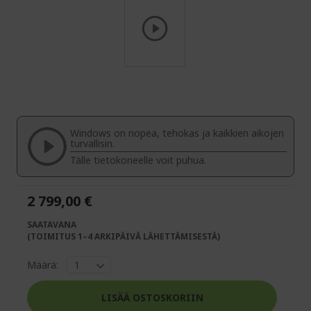
Skip
to
the
beginning
of
Windows on nopea, tehokas ja kaikkien aikojen
the
turvallisin.
images
Tälle tietokoneelle voit puhua.
gallery
2 799,00 €
SAATAVANA
(TOIMITUS 1–4 ARKIPÄIVÄ LÄHETTÄMISESTÄ)
Määrä:
LISÄÄ OSTOSKORIIN