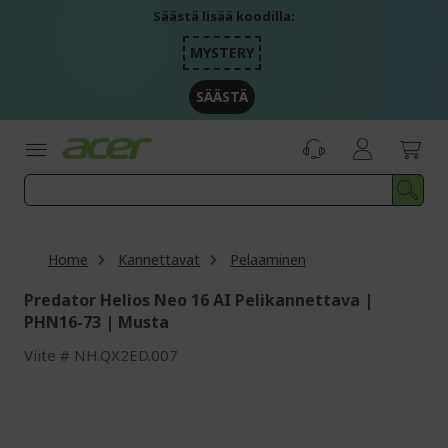
Skip
Säästä lisää koodilla:
to
Content
MYSTERY
SÄÄSTÄ
Home
Kannettavat
Pelaaminen
Predator Helios Neo 16 AI Pelikannettava |
PHN16-73 | Musta
Viite
NH.QX2ED.007
Skip
to
the
end