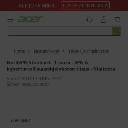
Skip
ALE JOPA
500 €
LÖYDÄ ALENNUKSIA
to
Content
Home
Lisätarvikkeet
Takuut ja ohjelmistot
NordVPN Standard - 1-vuosi - VPN &
kyberturvallisuusohjelmiston tilaus - 6 laitetta
Viite
NV1C1Y-TDEU-E-AC
Skip
to
Skip
the
to
end
the
of
beginning
the
of
images
the
LOPPUNUT
gallery
images