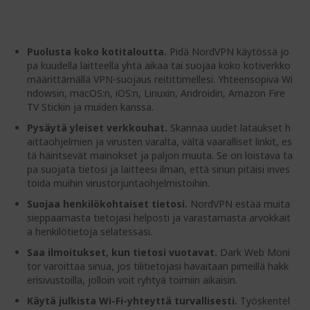
gallery
Puolusta koko kotitaloutta.
Pidä NordVPN käytössä jo
pa kuudella laitteella yhtä aikaa tai suojaa koko kotiverkko
määrittämällä VPN-suojaus reitittimellesi. Yhteensopiva Wi
ndowsin, macOS:n, iOS:n, Linuxin, Androidin, Amazon Fire
TV Stickin ja muiden kanssa.
Pysäytä yleiset verkkouhat.
Skannaa uudet lataukset h
aittaohjelmien ja virusten varalta, vältä vaaralliset linkit, es
tä häiritsevät mainokset ja paljon muuta. Se on loistava ta
pa suojata tietosi ja laitteesi ilman, että sinun pitäisi inves
toida muihin virustorjuntaohjelmistoihin.
Suojaa henkilökohtaiset tietosi.
NordVPN estää muita
sieppaamasta tietojasi helposti ja varastamasta arvokkait
a henkilötietoja selatessasi.
Saa ilmoitukset, kun tietosi vuotavat.
Dark Web Moni
tor varoittaa sinua, jos tilitietojasi havaitaan pimeillä hakk
erisivustoilla, jolloin voit ryhtyä toimiin aikaisin.
Käytä julkista Wi-Fi-yhteyttä turvallisesti.
Työskentel