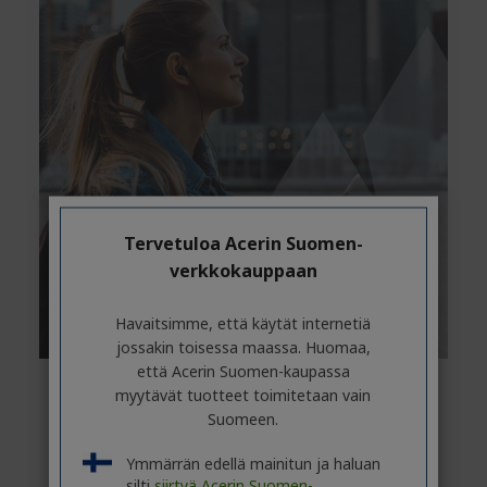
Tervetuloa Acerin Suomen-
verkkokauppaan
Havaitsimme, että käytät internetiä
jossakin toisessa maassa. Huomaa,
että Acerin Suomen-kaupassa
myytävät tuotteet toimitetaan vain
Suomeen.
24/7 security
Ymmärrän edellä mainitun ja haluan
NordVPN protects you at all stages of
silti
siirtyä Acerin Suomen-