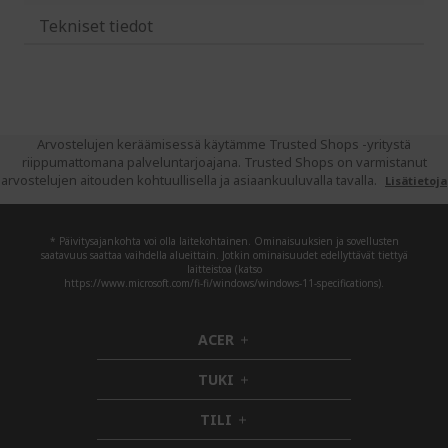
Tekniset tiedot
Arvostelujen keräämisessä käytämme Trusted Shops -yritystä
riippumattomana palveluntarjoajana. Trusted Shops on varmistanut
arvostelujen aitouden kohtuullisella ja asiaankuuluvalla tavalla.
Lisätietoja
* Päivitysajankohta voi olla laitekohtainen. Ominaisuuksien ja sovellusten
saatavuus saattaa vaihdella alueittain. Jotkin ominaisuudet edellyttävät tiettyä
laitteistoa (katso
https://www.microsoft.com/fi-fi/windows/windows-11-specifications).
ACER
h
i
TUKI
d
h
d
i
TILI
h
e
d
i
n
d