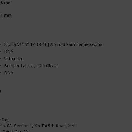
,6 mm
,1 mm
Iconia V11 V11-11-81BJ Android Kämmentietokone
DNA
Virtajohto
Bumper Laukku, Läpinäkyvä
DNA
ä
 Inc.
No. 88, Section 1, Xin Tai 5th Road, Xizhi
 Taipei City 221