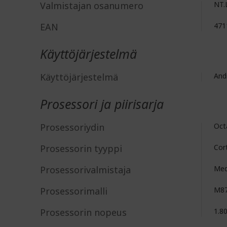
Valmistajan osanumero
NT.
EAN
471
Käyttöjärjestelmä
Käyttöjärjestelmä
And
Prosessori ja piirisarja
Prosessoriydin
Oct
Prosessorin tyyppi
Cor
Prosessorivalmistaja
Med
Prosessorimalli
M8
Prosessorin nopeus
1.8