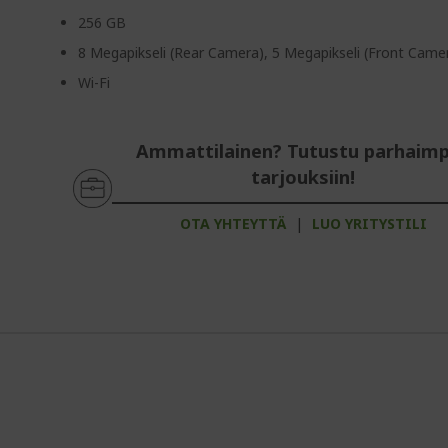
256 GB
8 Megapikseli (Rear Camera), 5 Megapikseli (Front Came
Wi-Fi
Ammattilainen? Tutustu parhaimp
tarjouksiin!
OTA YHTEYTTÄ
|
LUO YRITYSTILI