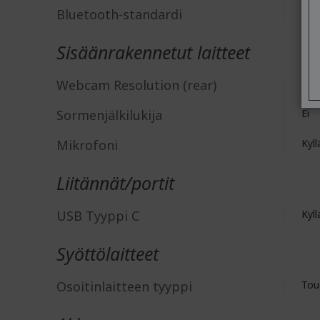
Bluetooth-standardi
Blu
Sisäänrakennetut laitteet
Webcam Resolution (rear)
326
Sormenjälkilukija
Ei
Mikrofoni
Kyll
Liitännät/portit
USB Tyyppi C
Kyll
Syöttölaitteet
Osoitinlaitteen tyyppi
Tou