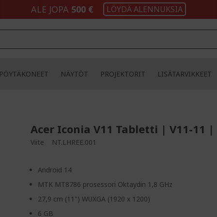
ALE JOPA
500 €
LÖYDÄ ALENNUKSIA
PÖYTÄKONEET
NÄYTÖT
PROJEKTORIT
LISÄTARVIKKEET
Acer Iconia V11 Tabletti | V11-11
Viite
NT.LHREE.001
Android 14
MTK MT8786 prosessori Oktaydin 1,8 GHz
27,9 cm (11") WUXGA (1920 x 1200)
6 GB