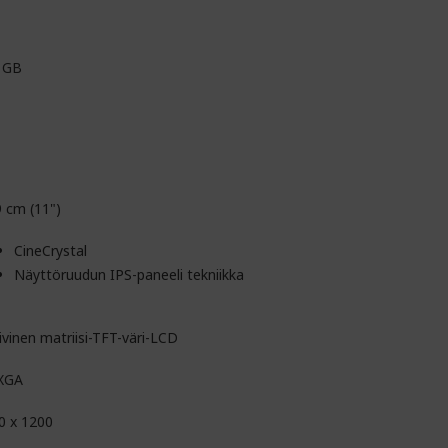
 GB
9 cm (11")
CineCrystal
Näyttöruudun IPS-paneeli tekniikka
ivinen matriisi-TFT-väri-LCD
XGA
0 x 1200