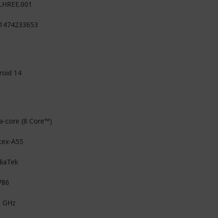
LHREE.001
1474233653
roid 14
a-core (8 Core™)
tex-A55
iaTek
786
0 GHz