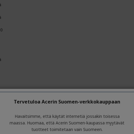
ä
ä
10
ä
Tervetuloa Acerin Suomen-verkkokauppaan
ä
E 802.11ac
Havaitsimme, että käytät internetiä jossakin toisessa
maassa. Huomaa, että Acerin Suomen-kaupassa myytävät
ä
tuotteet toimitetaan vain Suomeen.