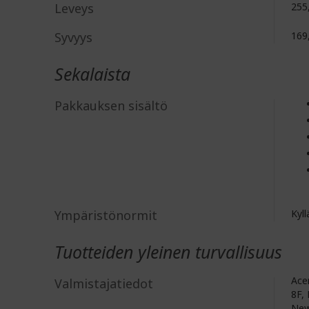
Leveys
255
Syvyys
169
Sekalaista
Pakkauksen sisältö
Ympäristönormit
Kyll
Tuotteiden yleinen turvallisuus
Acer
Valmistajatiedot
8F, 
New