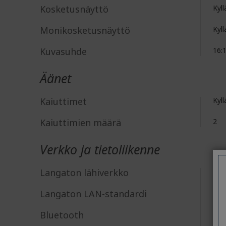
Kosketusnäyttö
Kyll
Monikosketusnäyttö
Kyll
Kuvasuhde
16:
Äänet
Kaiuttimet
Kyll
Kaiuttimien määrä
2
Verkko ja tietoliikenne
Langaton lähiverkko
Kyll
Langaton LAN-standardi
IEE
Bluetooth
Kyll