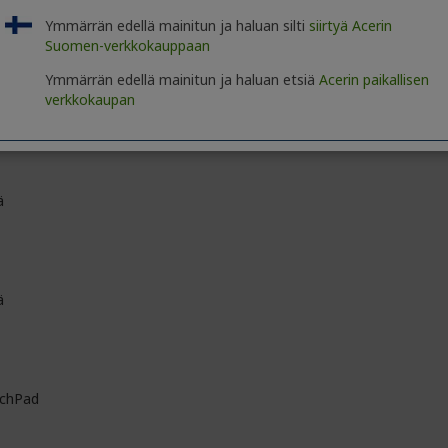
etooth 5
Ymmärrän edellä mainitun ja haluan silti
siirtyä Acerin
Suomen-verkkokauppaan
Ymmärrän edellä mainitun ja haluan etsiä
Acerin paikallisen
verkkokaupan
4 x 2448
ä
ä
chPad