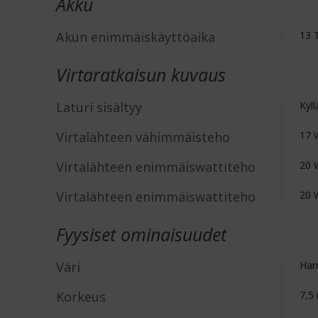
Akku
Akun enimmäiskäyttöaika
13 
Virtaratkaisun kuvaus
Laturi sisältyy
Kyll
Virtalähteen vähimmäisteho
17 
Virtalähteen enimmäiswattiteho
20 
Virtalähteen enimmäiswattiteho
20 
Fyysiset ominaisuudet
Väri
Har
Korkeus
7,5