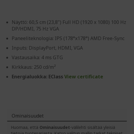
Näyttö: 60,5 cm (23,8") Full HD (1920 x 1080) 100 Hz
DP/HDMI, 75 Hz VGA
Paneeliteknologia: IPS (178°x178°) AMD Free-Sync
Inputs: DisplayPort, HDMI, VGA
Vastausaika: 4 ms GTG
Kirkkaus: 250 cd/m²
Energialuokka: EClass
View certificate
Ominaisuudet
Huomaa, että
Ominaisuudet
-välilehti sisältää yleisiä
tietoja tuotesarjasta. Katso valitun mallin tarkat tekniset