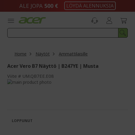
Skip
ALE JOPA
500 €
LÖYDÄ ALENNUKSIA
to
Content
Home
Näytöt
Ammattilaisille
Acer Vero B7 Näyttö | B247YE | Musta
Viite
UM.QB7EE.E08
Skip
to
Skip
the
to
end
the
of
beginning
the
of
images
the
LOPPUNUT
gallery
images
gallery