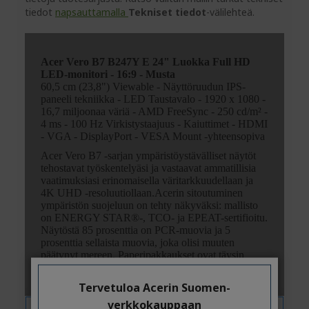
tiedot
napsauttamalla
Tekniset tiedot
-välilehteä.
Tervetuloa Acerin Suomen-
verkkokauppaan