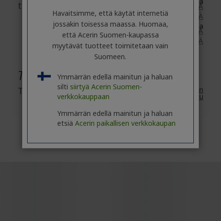
Lisätarvikkeet: saatavilla
turvallisuus
TÄÄLLÄ
Havaitsimme, että käytät internetiä
Yhteydet: saatavilla
TÄÄLLÄ
jossakin toisessa maassa. Huomaa,
Sähköpotkulaudat: saatavilla
TÄÄLLÄ
että Acerin Suomen-kaupassa
eBikes: saatavilla
TÄÄLLÄ
myytävät tuotteet toimitetaan vain
Suomeen.
Takuu
Ymmärrän edellä mainitun ja haluan
silti
siirtyä Acerin Suomen-
Takuu
2 vuotta
Acerin
verkkokauppaan
vakiotakuu
Ymmärrän edellä mainitun ja haluan
etsiä
Acerin paikallisen verkkokaupan