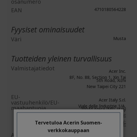
osanumero
EAN
4710180564228
Fyysiset ominaisuudet
Väri
Musta
Tuotteiden yleinen turvallisuus
Valmistajatiedot
Acer Inc.
8F, No. 88, Section 1, Xin Tai
5th Road, Xizhi
New Taipei City 221
EU-
Acer Italy S.r.l.
vastuuhenkilö/EU-
Viale delle Industrie 1/A,
maahantuoja
20044 Arese (MI), Italy
https://www.acer.com/it-it
Sähköposti:
acer-italy-
Tervetuloa Acerin Suomen-
srl@legalmail.it
verkkokauppaan
Asiakirjojen/kuvien