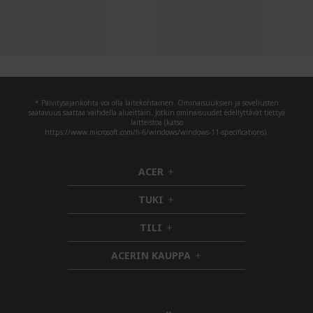
* Päivitysajankohta voi olla laitekohtainen. Ominaisuuksien ja sovellusten
saatavuus saattaa vaihdella alueittain. Jotkin ominaisuudet edellyttävät tiettyä
laitteistoa (katso
https://www.microsoft.com/fi-fi/windows/windows-11-specifications).
ACER
h
i
TUKI
d
h
d
i
TILI
h
e
d
i
n
d
ACERIN KAUPPA
d
e
h
d
n
i
e
d
n
d