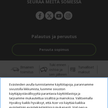
e
SEURAA MEITÄ SOMESSA
n
Palautus ja peruutus
Peruuta sopimus
Tuki ennen
Ilmainen
Turvalliset
ostoa ja
toimitus
maksut
sen jälkeen
Evästeiden avulla tunnistamme käyttötapoja, parannamme
© 2026 Acer Inc.
sivustolla liikkumista, luomme sivuston
Tästä kaupasta ostettavien tuotteiden ja palvelujen valtuutettu
käyttäjäystävällisyyttä parantavia käyttötilastoja ja
jälleenmyyjä on CPYou BV.
tarjoamme mukautettua sisältöä ja mainoksia. Valitsemalla
Hyväksy kaikki hyväksyt, että Acer voi käyttää kaikkia
evästeitään evästekäytäntönsä mukaisesti. Voit perua