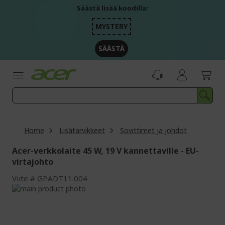
Skip
Säästä lisää koodilla:
to
Content
MYSTERY
SÄÄSTÄ
Home
Lisätarvikkeet
Sovittimet ja johdot
Acer-verkkolaite 45 W, 19 V kannettaville - EU-
virtajohto
Viite
GP.ADT11.004
Skip
to
Skip
the
to
end
the