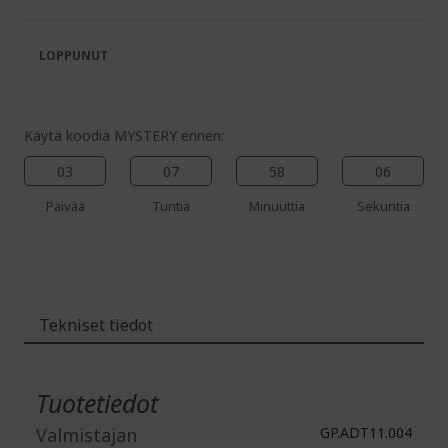
of
beginning
the
of
images
the
LOPPUNUT
gallery
images
gallery
Käytä koodia MYSTERY ennen:
03
07
58
06
%%%%%%%%%%%%%%
Päivää
Tuntia
Minuuttia
Sekuntia
%%%%%%%%%%%%%%
%%%%%%%%%%%%%%
%%%%%%%%%%%%%%
Säästä lisää koodilla
%%%%%%%%%%%%%%
Tekniset tiedot
Lisätiedot
Tuotetiedot
Valmistajan
GP.ADT11.004